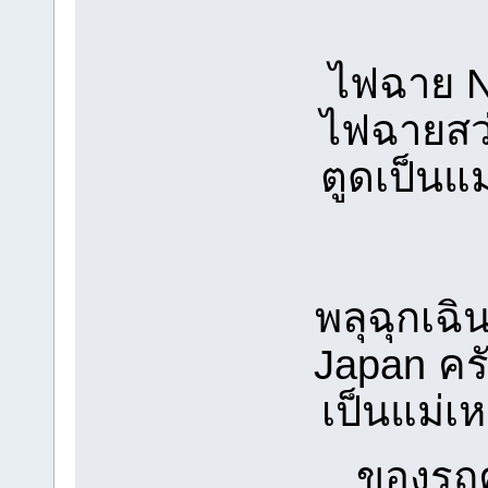
ไฟฉาย N
ไฟฉายสว่
ตูดเป็นแ
พลุฉุกเฉ
Japan คร
เป็นแม่เ
ของรถ