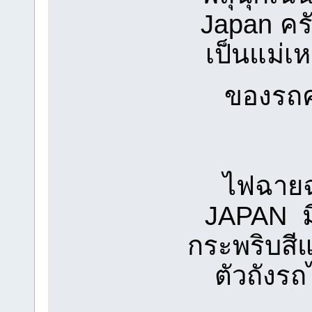
Japan คร
เป็นแม่เ
ของรถ
ไฟฉายฉ
JAPAN ม
กระพริบสีแ
ตัวถังร