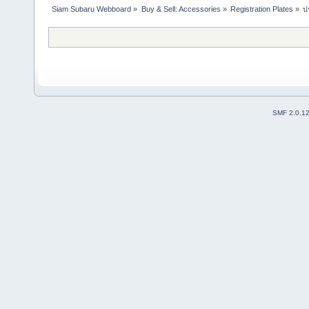
Siam Subaru Webboard
»
Buy & Sell: Accessories
»
Registration Plates
»
ป
SMF 2.0.1