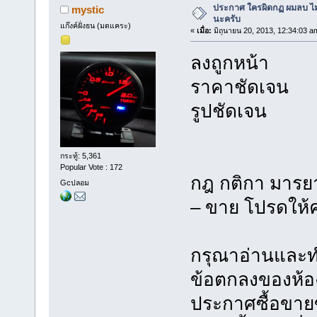
ประกาศ ใครผิดกฏ ผมลบ ไม่ม
mystic
นะครับ
แก๊งค์ฝั่งธน (มดแคระ)
«
เมื่อ:
มิถุนายน 20, 2013, 12:34:03 a
ลงถูกหน้า
ราคาชัดเจน
รูปชัดเจน
กระทู้: 5,361
Popular Vote : 172
กฎ กติกา มารย
Gcปลอม
– ขาย โปรดให้
กรุณาอ่านและท
ข้อตกลงของห้อ
ประกาศซื้อขายข