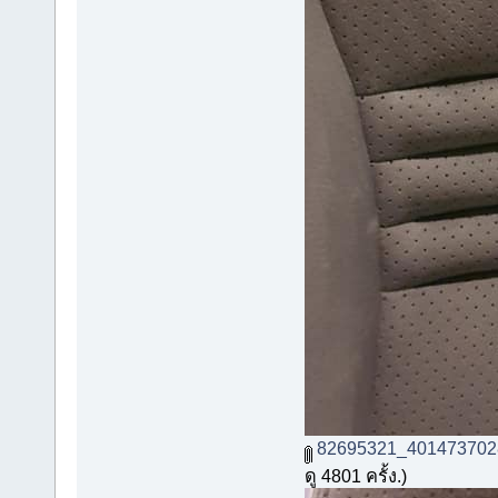
82695321_401473702
ดู 4801 ครั้ง.)