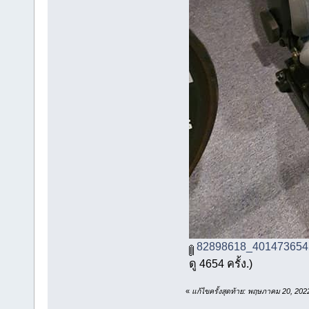
82898618_401473654
ดู 4654 ครั้ง.)
«
แก้ไขครั้งสุดท้าย: พฤษภาคม 20, 2