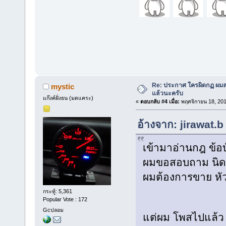
Re: ประกาศ ใครผิดกฏ ผมลบ 
mystic
แล้วนะครับ
แก๊งค์ฝั่งธน (มดแคระ)
«
ตอบกลับ #4 เมื่อ:
พฤศจิกายน 18, 201
อ้างจาก: jirawat.
เข้ามาอ่านกฎ ข้อบ
ผมขอสอบถาม นิด
ผมต้องการขาย หั
กระทู้: 5,361
Popular Vote : 172
Gcปลอม
แต่ผม โพสไปแล้