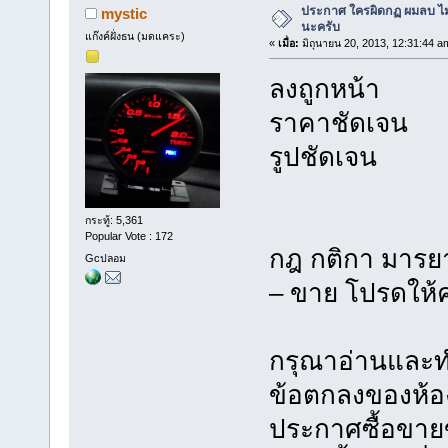
ประกาศ ใครผิดกฏ ผมลบ ไม่ม
mystic
นะครับ
แก๊งค์ฝั่งธน (มดแคระ)
«
เมื่อ:
มิถุนายน 20, 2013, 12:31:44 a
ลงถูกหน้า
ราคาชัดเจน
รูปชัดเจน
กระทู้: 5,361
Popular Vote : 172
กฎ กติกา มารย
Gcปลอม
– ขาย โปรดให้
กรุณาอ่านและท
ข้อตกลงของห้อ
ประกาศซื้อขายข