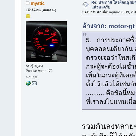
Re: ประกาศ ใครผิดกฏ ผมลบ 
mystic
แล้วนะครับ
แก๊งค์ฝั่งธน (มดแคระ)
«
ตอบกลับ #7 เมื่อ:
พฤศจิกายน 19, 201
อ้างจาก: motor-gt
5. การประกาศซื้อ
บุคคลคนเดียวกัน ส
ตรวจเจอว่าโพสเกิ
กระทู้จะต้องไม่ซ้
กระทู้: 5,361
Popular Vote : 172
เพิ่มในกระทู้ที่เค
Gcปลอม
ตั้งไว้แล้วได้เช่นกั
.......... คือข้อนี
ที่เราลงไปแทนเมื่อ
รวมกันลงหลายๆชิ