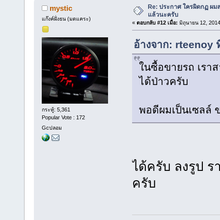
Re: ประกาศ ใครผิดกฏ ผมลบ 
mystic
แล้วนะครับ
แก๊งค์ฝั่งธน (มดแคระ)
«
ตอบกลับ #12 เมื่อ:
มิถุนายน 12, 2014
อ้างจาก: rteenoy ท
ในซื้อขายรถ เรา
ได้ป่าวครับ
พอดีผมเป็นเซลล์ 
กระทู้: 5,361
Popular Vote : 172
Gcปลอม
ได้ครับ ลงรูป รา
ครับ