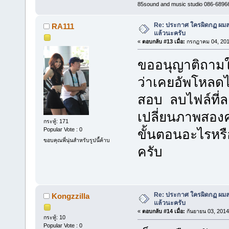
85sound and music studio 086-6896
Re: ประกาศ ใครผิดกฏ ผมลบ 
RA111
แล้วนะครับ
«
ตอบกลับ #13 เมื่อ:
กรกฎาคม 04, 201
ขออนุญาติถามใ
ว่าเคยอัพโหลดไฟ
สอบ ลบไฟล์ที่ลงเ
เปลี่ยนภาพสองคร
กระทู้: 171
Popular Vote : 0
ขั้นตอนอะไรหร
ขอบคุณพี่นุ่นสำหรับรูปนี้ค้าบ
ครับ
Re: ประกาศ ใครผิดกฏ ผมลบ 
Kongzzilla
แล้วนะครับ
«
ตอบกลับ #14 เมื่อ:
กันยายน 03, 2014
กระทู้: 10
Popular Vote : 0