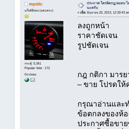
ประกาศ ใครผิดกฏ ผมลบ ไม่ม
mystic
นะครับ
แก๊งค์ฝั่งธน (มดแคระ)
«
เมื่อ:
มิถุนายน 20, 2013, 12:30:43 a
ลงถูกหน้า
ราคาชัดเจน
รูปชัดเจน
กระทู้: 5,361
Popular Vote : 172
กฎ กติกา มารย
Gcปลอม
– ขาย โปรดให้
กรุณาอ่านและท
ข้อตกลงของห้อ
ประกาศซื้อขายข