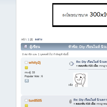
หน้า:
1
[
2
]
ลงล่าง
ผู้เขียน
หัวข้อ: Diy เรือนไมล์ นิวเ
0 สมาชิก และ 1 บุคคลทั่วไป กำลังดูหัวข้อนี้
Re: Diy เรือนไมล์ นิวเลก
whity2j
«
ตอบกลับ #15 เมื่อ:
กรกฎาค
กระทู้: 33
Popular Vote : 6
เจ๋ง
Re: Diy เรือนไมล์ นิวเลกาซ
tun8505
«
ตอบกลับ #16 เมื่อ:
กรกฎาคม 