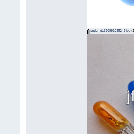
pudqmq1320991035242.jpg
(2