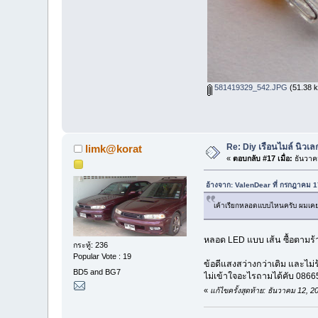
581419329_542.JPG
(51.38 kB
Re: Diy เรือนไมล์ นิวเลก
limk@korat
«
ตอบกลับ #17 เมื่อ:
ธันวาค
อ้างจาก: ValenDear ที่ กรกฎาคม 
เค้าเรียกหลอดแบบไหนครับ ผมเคย
หลอด LED แบบ เส้น ซื้อตามร้า
กระทู้: 236
Popular Vote : 19
ข้อดีแสงสว่างกว่าเดิม และไม่ร
BD5 and BG7
ไม่เข้าใจอะไรถามได้คับ 086
«
แก้ไขครั้งสุดท้าย: ธันวาคม 12,