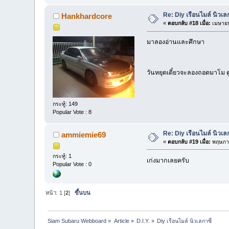
Re: Diy เรือนไมล์ นิวเลก
Hankhardcore
«
ตอบกลับ #18 เมื่อ:
เมษายน
มาลองอ่านและศึกษา
วันหยุดเดี๋ยวจะลองถอดมาโม ด
กระทู้: 149
Popular Vote : 8
Re: Diy เรือนไมล์ นิวเลก
ammiemie69
«
ตอบกลับ #19 เมื่อ:
พฤษภาค
กระทู้: 1
เก่งมากเลยครับ
Popular Vote : 0
หน้า:
1
[
2
]
ขึ้นบน
Siam Subaru Webboard
»
Article
»
D.I.Y.
»
Diy เรือนไมล์ นิวเลกาซี่  