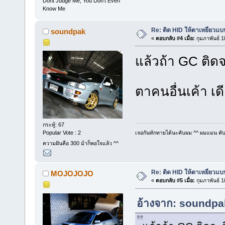
Dont Judge Me, You Don't Even
Know Me
Re: ติด HID ให้ตาเหยี่ยวแ
soundpak
«
ตอบกลับ #4 เมื่อ:
กุมภาพันธ์ 1
แล้วถ้า GC ติดจ
ตาคนอื่นเค้า เ
กระทู้: 67
Popular Vote : 2
เจอกันทักทายได้นะคับผม ^^ ผมแมน คั
ความฝันคือ 300 ม้าก็พอใจแล้ว ^^
Re: ติด HID ให้ตาเหยี่ยวแ
MOJOJOJO
«
ตอบกลับ #5 เมื่อ:
กุมภาพันธ์ 1
อ้างจาก: soundpak