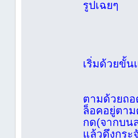
รูปเฉยๆ
เริ่มด้วยขั้
ตามด้วยถอด
ล็อคอยู่ตาม
กด(จากบนลง
แล้วดึงกระ