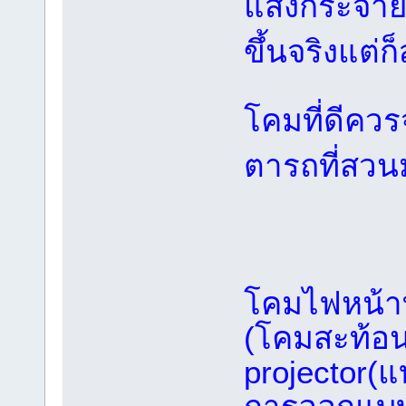
แสงกระจายอ
ขึ้นจริงแต่
โคมที่ดีคว
ตารถที่สว
โคมไฟหน้าที
(โคมสะท้อ
projector(แบ