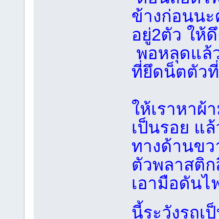
ข้างก่อนนะค
อยู่2ตัว ให
พอหลุดแล้วท
ที่ยึดน็ตตัวท
ให้เราหาผ้
เป็นรอย แล
ทางด้านขว
ตัวพลาสติก
เอามือดันไ
นี้ระวังรถเ