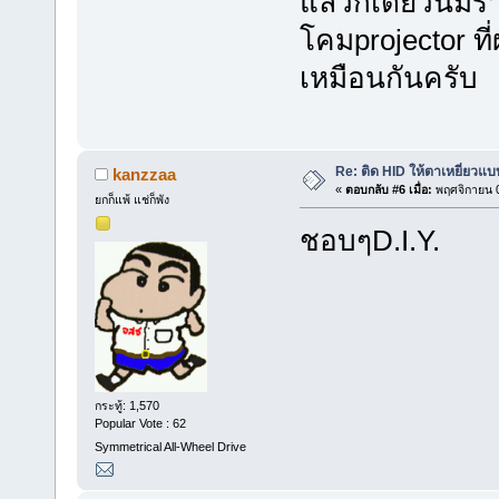
แล้วก็เดี๋ยวนี้ม
โคมprojector ที
เหมือนกันครับ
Re: ติด HID ให้ตาเหยี่ยวแ
kanzzaa
«
ตอบกลับ #6 เมื่อ:
พฤศจิกายน 0
ยกก็แพ้ แช่ก็พัง
ชอบๆD.I.Y.
กระทู้: 1,570
Popular Vote : 62
Symmetrical All-Wheel Drive