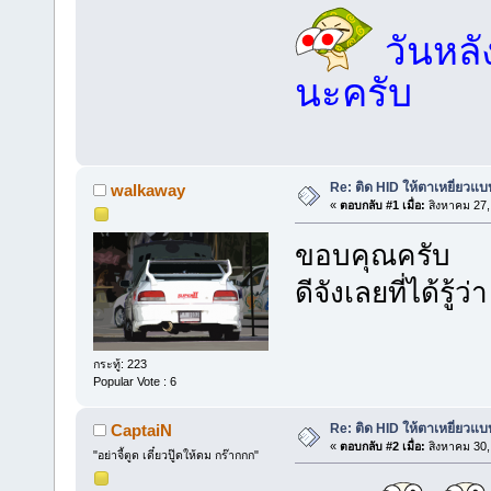
วันหลั
นะครับ
Re: ติด HID ให้ตาเหยี่ยวแ
walkaway
«
ตอบกลับ #1 เมื่อ:
สิงหาคม 27,
ขอบคุณครับ
ดีจังเลยที่ได้รู
กระทู้: 223
Popular Vote : 6
Re: ติด HID ให้ตาเหยี่ยวแ
CaptaiN
«
ตอบกลับ #2 เมื่อ:
สิงหาคม 30,
"อย่าจี้ตูด เดี๋ยวปู๊ดให้ดม กร๊ากกก"