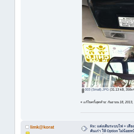
003 (Small).JPG
(31.13 kB, 358x48
«
แก้ไขครั้งสุดท้าย: กันยายน 18, 201
Re: แต่งเติมระบบไฟ + เสี
limk@korat
คันเก่า ให้ Option ไม่น้อยห