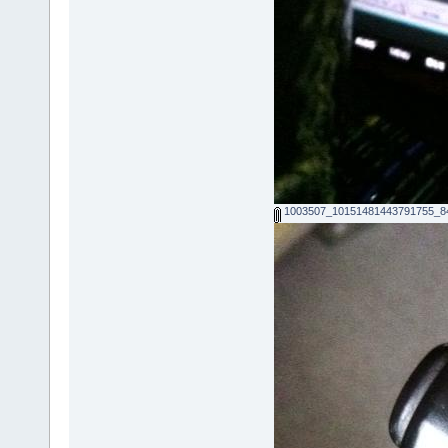
1003507_10151481443791755_84