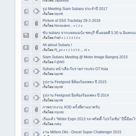
เริ่มโดย
Japanboy
รูป Meeting Siam Subaru ประจำปี 2017
เริ่มโดย
tayniti
Picture of SSS Trackday 28-2-2016
เริ่มโดย
Norasaker...
«
1
2
»
ขับ subaru จากแหลมฉบ้ง ชลบุรี ขึ้นดอยตี 5.30 น อินทนนท์
เริ่มโดย
Pai0
«
1
2
3
4
5
6
»
All about Subaru !
เริ่มโดย
Pj_yo
«
1
2
3
4
5
6
...
42
»
Siam Subaru Meeting @ Motor Image Bangna 2015
เริ่มโดย
F@M3
Subaru หน้าเสือ กับรายการเเข่ง GT Asia
เริ่มโดย
tayniti
รูปงาน Feelgood อิ่ท้องร้องเพลง ปี 2015
เริ่มโดย
tayniti
รูปงาน Feelgood อิ่มท้องร้องเพลง ปี 2014
เริ่มโดย
tayniti
ภาพจากงาน XOD ครั้งที่ผ่านมาครับ
เริ่มโดย
mystic
เริ่มแล้ว "Motor Expo 2013 รถ-พริตตี้-โปรโมชั่น" ปีนี้มีอ
เริ่มโดย
noky
งาน Millers Oils - Dixcel Super Challenger 2015