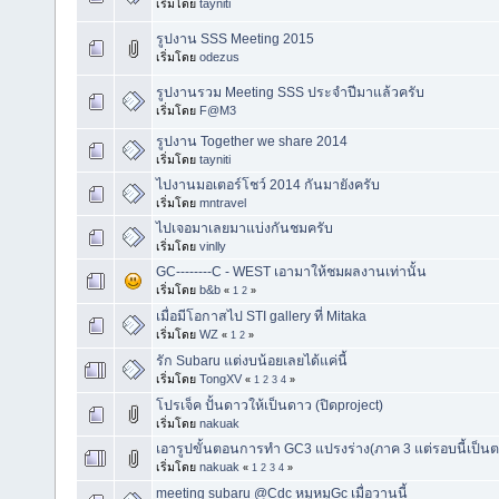
เริ่มโดย
tayniti
รูปงาน SSS Meeting 2015
เริ่มโดย
odezus
รูปงานรวม Meeting SSS ประจำปีมาแล้วครับ
เริ่มโดย
F@M3
รูปงาน Together we share 2014
เริ่มโดย
tayniti
ไปงานมอเตอร์โชว์ 2014 กันมายังครับ
เริ่มโดย
mntravel
ไปเจอมาเลยมาแบ่งกันชมครับ
เริ่มโดย
vinlly
GC--------C - WEST เอามาให้ชมผลงานเท่านั้น
เริ่มโดย
b&b
«
1
2
»
เมื่อมีโอกาสไป STI gallery ที่ Mitaka
เริ่มโดย
WZ
«
1
2
»
รัก Subaru แต่งบน้อยเลยได้แค่นี้
เริ่มโดย
TongXV
«
1
2
3
4
»
โปรเจ็ค ปั้นดาวให้เป็นดาว (ปิดproject)
เริ่มโดย
nakuak
เอารูปขั้นตอนการทำ GC3 แปรงร่าง(ภาค 3 แต่รอบนี้เป็
เริ่มโดย
nakuak
«
1
2
3
4
»
meeting subaru @Cdc หมูหมูGc เมื่อวานนี้