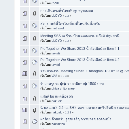
เริ่มโดย
C-StI
การเดินทางทั่วไทยกับซูบารุของผม
เริ่มโดย
LLOYD
«
1
2
»
สงกรานต์นี้ใครไปเที่ยวที่ไหนกันมั่งครับ
เริ่มโดย
mntravel
Meeting SSS ณ ร้าน บ้านคลองสาม แก๊งค์ ปทุมธานี
เริ่มโดย
LLOYD
«
1
2
»
Pic Together We Share 2013 น้ำใจเพื่อน้อง Item # 1
เริ่มโดย
tayniti
Pic Together We Share 2013 น้ำใจเพื่อน้อง Item # 2
เริ่มโดย
tayniti
รวมภาพงาน Meeting Subaru Chiangmai 18 Oct'13 @ St
เริ่มโดย
VAS
«
1
2
3
»
รับวาดรูปรถ�� ราคาพิเศษ� 1500 บาท
เริ่มโดย
piriya chitpranee
แฝดพี่ bg แฝดน้อง bh
เริ่มโดย
nakuak
นิวเลแวน》2.5na, BH》คอขาวตากลมทริปโทนิค รถเสดแล
เริ่มโดย
nakuak
«
1
2
3
»
ฝกติชมด้วยครับ อู่สุขเจริญการช่าง ของคุณเม้ง
เริ่มโดย
zaladinza