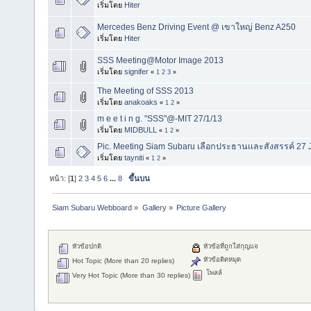
เริ่มโดย
Hiter
Mercedes Benz Driving Event @ เขาใหญ่ Benz A250
เริ่มโดย
Hiter
SSS Meeting@Motor Image 2013
เริ่มโดย
signifer
«
1
2
3
»
The Meeting of SSS 2013
เริ่มโดย
anakoaks
«
1
2
»
m e e t i n g. "SSS"@-MIT 27/1/13
เริ่มโดย
MIDBULL
«
1
2
»
Pic. Meeting Siam Subaru เลือกประธานเเละสังสรรค์ 27 
เริ่มโดย
tayniti
«
1
2
»
หน้า: [
1
]
2
3
4
5
6
...
8
ขึ้นบน
Siam Subaru Webboard
»
Gallery
»
Picture Gallery
หัวข้อปกติ
หัวข้อที่ถูกใส่กุญแจ
หัวข้อติดหมุด
Hot Topic (More than 20 replies)
โพลล์
Very Hot Topic (More than 30 replies)