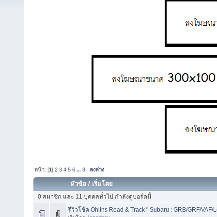
หน้า: [
1
]
2
3
4
5
6
...
8
ลงล่าง
หัวข้อ
/
เริ่มโดย
0 สมาชิก และ 11 บุคคลทั่วไป กำลังดูบอร์ดนี้
รีวิวโช้ค Ohlins Road & Track " Subaru : GRB/GRF/VAF/L