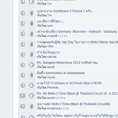
เริ่มโดย
Tre
รูปจากงาน Gymkhana X Round 2 ครับ...
เริ่มโดย
Tre
แมวสีขาวที่รัชดา...
เริ่มโดย
sam
เช่ารถขับเที่ยว Germany: Munchen - Insbruck - Salzburg -
เริ่มโดย
สายล่อฟ้า
«
1
2
»
ร่วมพูดคุยกับผู้จัด Jap Day ในรายการ Motor Mania ช่อง 
เริ่มโดย
TRN
4*4 คันใหญ่มาก
เริ่มโดย
nakuak
Pic. Bangkok Motorshow 2013 รถที่หน้าชม
เริ่มโดย
tayniti
มีทติ้ง siamsubaru at เส่ยยยยยยยย
เริ่มโดย
mystic
ภาพ FSTi !!! SUbiee in XO Flush Style 2YEAR
เริ่มโดย
Phonfufu
Pic. Mc Motiv // Time Attack @ Thailand Circuit 10 -3-201
เริ่มโดย
tayniti
«
1
2
3
»
รูปงานMc Motiv // Time Attack @ Thailand Circuitคับ
เริ่มโดย
KongKong
«
1
2
»
ทริปกินกุ้ง ไหว้พระ อยุธยา กับก๊วนซูบารุ แต่ไม่ได้ขับซูบารุไ