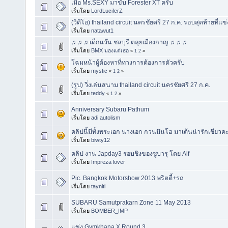
เมื่อ Ms.SEXY มาขับ Forester XT ครับ
เริ่มโดย
LordLuciferZ
(วิดีโอ) thailand circuit นครชัยศรี 27 ก.ค. รอบสุดท้ายที่แข
เริ่มโดย
natawut1
♫ ♫ ♫ เด็กแว๊น ชลบุรี ตลุยเมืองกาญ ♫ ♫ ♫
เริ่มโดย
BMX มองแต่เธอ
«
1
2
»
โฉมหน้าผู้ต้องหาที่ทางการต้องการตัวครับ
เริ่มโดย
mystic
«
1
2
»
(รูป) วิ่งเล่นสนาม thailand circuit นครชัยศรี 27 ก.ค.
เริ่มโดย
teddy
«
1
2
»
Anniversary Subaru Pathum
เริ่มโดย
adi autolism
คลิปนี้มีทั้งพระเอก นางเอก กวนมึนโฮ มาเต้นน่ารักเชียวค
เริ่มโดย
biwty12
คลิป งาน Japday3 รอบชิงของซูบารุ โดย Aif
เริ่มโดย
Impreza lover
Pic. Bangkok Motorshow 2013 พริตตี้+รถ
เริ่มโดย
tayniti
SUBARU Samutprakarn Zone 11 May 2013
เริ่มโดย
BOMBER_IMP
แข่ง Gymkhana X Round 3