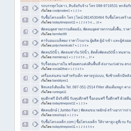
รถบรรทุกไปลาว, สิบล้อรับจ้าง โทร 098-9716531 หกล้อรั
เริ่มโดย
coolprodee1
«
1
2
3
»
รับซื้อโครงเหล็ก โทร | ไลน์ 0814530464 รับซื้อโครงสร้าง
เริ่มโดย
todaytimepost11
«
1
2
3
4
5
6
...
10
»
พัดลมอุตสาหกรรมติดผนัง, พัดลมอุตสาหกรรมตั้งพื้น, ราคา
เริ่มโดย
farmfan99
คาร์บอนแบล็คผง ราคาโรงงาน ผู้ผลิต ผู้นำเข้า และผู้ส่ง
เริ่มโดย
polychemicals7
«
1
2
3
4
»
พัดลม50นิ้ว, พัดลมฟาร์ม 50นิ้ว, ติดตั้งพัดลม50นิ้ว ทนทาน
เริ่มโดย
memieray1
«
1
2
3
4
5
6
...
27
»
รับรื้อถอนภายใน พร้อมตกแต่งคืนพื้นที่ ส่งงานเร่งด่วน ตร
เริ่มโดย
social2thai
«
1
2
3
4
5
»
เครื่องเล่นสนามสำหรับเด็ก หลายรูปแบบ, ชิงช้าเหล็กมีหลัง
เริ่มโดย
banddyes1
ฟิลเลอร์เติมเต็ม Tel. 087-351-2514 Filler เติมเต็มจมูก คา
เริ่มโดย
runtoga11
ทุบตึกฟรี มีจริงที่นี่ รับทุบตึกฟรี รื้อถอนฟรี รื้อตึกฟรี ด้วย
เริ่มโดย
todaytimepost11
«
1
2
3
»
พัดลมยักษ์ ( Jumbo Fan ) พัดลมขนาดยักษ์ สร้างอาการถ่า
เริ่มโดย
totoshop1
«
1
2
3
»
รับซื้อโครงเหล็ก.com | ซื้อโครงเหล็ก ให้ราคาสูง ดูที่เวบ 
เริ่มโดย
todaytimepost11
«
1
2
3
4
5
6
»