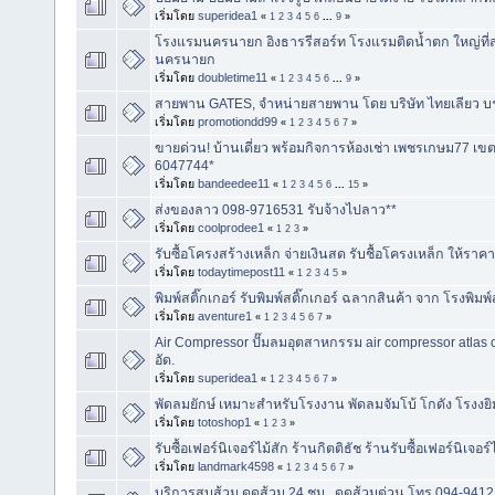
เริ่มโดย
superidea1
«
1
2
3
4
5
6
...
9
»
โรงแรมนครนายก อิงธารรีสอร์ท โรงแรมติดน้ำตก ใหญ่ที่สุ
นครนายก
เริ่มโดย
doubletime11
«
1
2
3
4
5
6
...
9
»
สายพาน GATES, จำหน่ายสายพาน โดย บริษัท ไทยเลียว บร
เริ่มโดย
promotiondd99
«
1
2
3
4
5
6
7
»
ขายด่วน! บ้านเดี่ยว พร้อมกิจการห้องเช่า เพชรเกษม77 
6047744*
เริ่มโดย
bandeedee11
«
1
2
3
4
5
6
...
15
»
ส่งของลาว 098-9716531 รับจ้างไปลาว**
เริ่มโดย
coolprodee1
«
1
2
3
»
รับซื้อโครงสร้างเหล็ก จ่ายเงินสด รับชื้อโครงเหล็ก ให้ราค
เริ่มโดย
todaytimepost11
«
1
2
3
4
5
»
พิมพ์สติ๊กเกอร์ รับพิมพ์สติ๊กเกอร์ ฉลากสินค้า จาก โรงพิมพ์
เริ่มโดย
aventure1
«
1
2
3
4
5
6
7
»
Air Compressor ปั๊มลมอุตสาหกรรม air compressor atla
อัด.
เริ่มโดย
superidea1
«
1
2
3
4
5
6
7
»
พัดลมยักษ์ เหมาะสำหรับโรงงาน พัดลมจัมโบ้ โกดัง โรงงยิม ค
เริ่มโดย
totoshop1
«
1
2
3
»
รับซื้อเฟอร์นิเจอร์ไม้สัก ร้านกิตติธัช ร้านรับซื้อเฟอร์นิเจอร์
เริ่มโดย
landmark4598
«
1
2
3
4
5
6
7
»
บริการสูบส้วม ดูดส้วม 24 ชม , ดูดส้วมด่วน โทร 094-941214