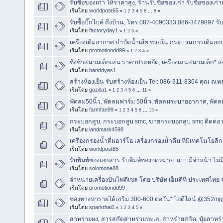
รับซื้อของเก่า ให้ราคาสูง, ร้านรับซื้อของเก่า รับซื้อของเก่
เริ่มโดย
worldpost65
«
1
2
3
4
5
6
...
8
»
รับซื้อบิ๊กไบค์ ถึงบ้าน, ‎โทร 087-4090333,086-3479897 รับซ
เริ่มโดย
factoryday1
«
1
2
3
»
เครื่องเติมอากาศ บำบัดน้ำเสีย ช่วยใน กระบวนการเติมออ
เริ่มโดย
promotiondd99
«
1
2
3
4
»
ชิงช้าสนามเด็กเล่น ราคาประหยัด, เครื่องเล่นสนามเด็ก* ส่
เริ่มโดย
banddyes1
สร้างห้องเย็น รับสร้างห้องเย็น Tel: 086-311-8364 คุณ ณพ
เริ่มโดย
gozilla1
«
1
2
3
4
5
6
...
11
»
พัดลม50นิ้ว, พัดลมฟาร์ม 50นิ้ว, พัดลมระบายอากาศ, พัด
เริ่มโดย
farmfan99
«
1
2
3
4
5
6
...
13
»
กระบอกสูบ, กระบอกสูบ smc, ขายกระบอกสูบ smc ติดต่อ บริษ
เริ่มโดย
landmark4598
เครื่องกรองน้ำดื่มอาร์โอ เครื่องกรองน้ำดื่ม ที่มีเทคโนโยล
เริ่มโดย
worldpost65
รับพิมพ์ซองเอกสาร รับพิมพ์ซองจดหมาย. แบบมีจ่าหน้า ไม่ม
เริ่มโดย
solomone88
จำหน่ายเครื่องปั่นไฟดีเซล โดย บริษัท เอ็นดีที ประเทศไทย 
เริ่มโดย
promotiondd99
ช่องทางหารายได้เสริม 300-600 ต่อวัน* ไอดีไลน์ @352mj
เริ่มโดย
sparkthai1
«
1
2
3
4
5
»
สาหร่ายผง, สารสกัดสาหร่ายทะเล, สาหร่ายสกัด, ปุ๋ยสาหร่