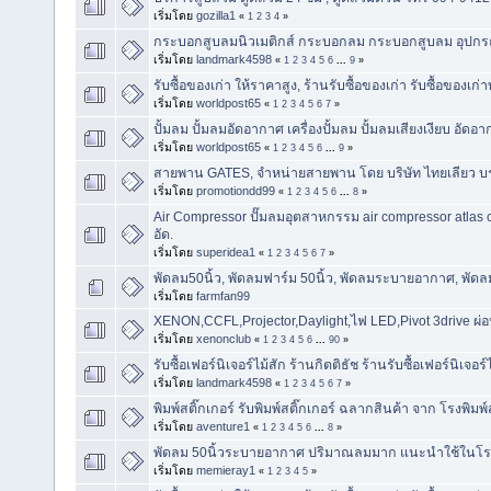
เริ่มโดย
gozilla1
«
1
2
3
4
»
กระบอกสูบลมนิวเมติกส์ กระบอกลม กระบอกสูบลม อุปกรณ
เริ่มโดย
landmark4598
«
1
2
3
4
5
6
...
9
»
รับซื้อของเก่า ให้ราคาสูง, ร้านรับซื้อของเก่า รับซื้อของเก่
เริ่มโดย
worldpost65
«
1
2
3
4
5
6
7
»
ปั้มลม ปั้มลมอัดอากาศ เครื่องปั้มลม ปั้มลมเสียงเงียบ อัดอ
เริ่มโดย
worldpost65
«
1
2
3
4
5
6
...
9
»
สายพาน GATES, จำหน่ายสายพาน โดย บริษัท ไทยเลียว บร
เริ่มโดย
promotiondd99
«
1
2
3
4
5
6
...
8
»
Air Compressor ปั๊มลมอุตสาหกรรม air compressor atla
อัด.
เริ่มโดย
superidea1
«
1
2
3
4
5
6
7
»
พัดลม50นิ้ว, พัดลมฟาร์ม 50นิ้ว, พัดลมระบายอากาศ, พัด
เริ่มโดย
farmfan99
XENON,CCFL,Projector,Daylight,ไฟ LED,Pivot 3drive ผ
เริ่มโดย
xenonclub
«
1
2
3
4
5
6
...
90
»
รับซื้อเฟอร์นิเจอร์ไม้สัก ร้านกิตติธัช ร้านรับซื้อเฟอร์นิเจอร์
เริ่มโดย
landmark4598
«
1
2
3
4
5
6
7
»
พิมพ์สติ๊กเกอร์ รับพิมพ์สติ๊กเกอร์ ฉลากสินค้า จาก โรงพิมพ์
เริ่มโดย
aventure1
«
1
2
3
4
5
6
...
8
»
พัดลม 50นิ้วระบายอากาศ ปริมาณลมมาก แนะนำใช้ในโรงยิม
เริ่มโดย
memieray1
«
1
2
3
4
5
»