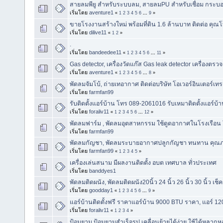
สายลมพียู สำหรับระบบลม, สายลมPU สำหรับเชื่อม กระบอก
เริ่มโดย
aventure1
«
1
2
3
4
5
6
...
9
»
ขายโรงงานสร้างใหม่ พร้อมที่ดิน 1.6 ล้านบาท ติดต่อ คุ
เริ่มโดย
dilive11
«
1
2
»
.
เริ่มโดย
bandeedee11
«
1
2
3
4
5
6
...
11
»
Gas detector, เครื่องวัดแก๊ส Gas leak detector เครื่องตรวจ
เริ่มโดย
aventure1
«
1
2
3
4
5
6
...
8
»
พัดลมจัมโบ้, ถ่ายเทอากาศ ติดต่อบริษัท โอเวอร์อินเตอร์เท
เริ่มโดย
farmfan99
รับติดตั้งแอร์บ้าน โทร 089-2061016 รับเหมาติดตั้งแอร์บ้
เริ่มโดย
foraliv11
«
1
2
3
4
5
6
...
12
»
พัดลมฟาร์ม , พัดลมอุตสาหกรรม ใช้ดูดอากาศในโรงเรือน
เริ่มโดย
farmfan99
พัดลมกัญชา, พัดลมระบายอากาศปลูกกัญชา ทนทาน คุณภ
เริ่มโดย
farmfan99
«
1
2
3
4
5
»
เครื่องเล่นสนาม มีผลงานติดตั้ง อบต เทศบาล ทั่วประเทศ
เริ่มโดย
banddyes1
พัดลมติดผนัง, พัดลมติดผนัง20นิ้ว 24 นิ้ว 26 นิ้ว 30 นิ้ว เช็คร
เริ่มโดย
goodday1
«
1
2
3
4
5
6
...
9
»
แอร์บ้านติดตั้งฟรี ราคาแอร์บ้าน 9000 BTU ราคา, แอร์ 1
เริ่มโดย
foraliv11
«
1
2
3
4
»
ป้อมยาม ป้อมยามสำเร็จรูป เคลื่อนย้ายได้ง่าย ใช้ได้หลากหล