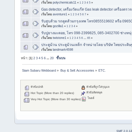
เริ่มโดย
polychemicals11
«
1
2
3
4
5
»
Gas detector, เครื่องวัดแก๊ส Gas leak detector เครื่องตรวจ
เริ่มโดย
aventure1
«
1
2
3
4
5
6
7
»
รับสูบส้วม รถดูดส้วมกรุงเทพ โทร0855519602 หรือ 09650
เริ่มโดย
gozilla1
«
1
2
3
4
»
รับปูยางมะตอย, โทร 098-2399825, 085-3402700 ช่างหนุ
เริ่มโดย
twistone1
«
1
2
3
4
5
6
...
65
»
ประตูม้วน ประตูม้วนเหล็ก จำหน่ายโดย บริษัท ไทยประดิษฐ์
เริ่มโดย
landmark4598
หน้า: [
1
]
2
3
4
5
6
...
20
ขึ้นบน
Siam Subaru Webboard
»
Buy & Sell: Accessories
»
ETC.
หัวข้อปกติ
หัวข้อที่ถูกใส่กุญแจ
หัวข้อติดหมุด
Hot Topic (More than 20 replies)
โพลล์
Very Hot Topic (More than 30 replies)
SMF 2.0.1