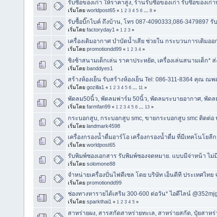
รับซื้อของเก่า ให้ราคาสูง, ร้านรับซื้อของเก่า รับซื้อของเก่
เริ่มโดย
worldpost65
«
1
2
3
4
5
6
...
8
»
รับซื้อบิ๊กไบค์ ถึงบ้าน, ‎โทร 087-4090333,086-3479897 รับซ
เริ่มโดย
factoryday1
«
1
2
3
»
เครื่องเติมอากาศ บำบัดน้ำเสีย ช่วยใน กระบวนการเติมออ
เริ่มโดย
promotiondd99
«
1
2
3
4
»
ชิงช้าสนามเด็กเล่น ราคาประหยัด, เครื่องเล่นสนามเด็ก* ส่
เริ่มโดย
banddyes1
สร้างห้องเย็น รับสร้างห้องเย็น Tel: 086-311-8364 คุณ ณพ
เริ่มโดย
gozilla1
«
1
2
3
4
5
6
...
11
»
พัดลม50นิ้ว, พัดลมฟาร์ม 50นิ้ว, พัดลมระบายอากาศ, พัด
เริ่มโดย
farmfan99
«
1
2
3
4
5
6
...
13
»
กระบอกสูบ, กระบอกสูบ smc, ขายกระบอกสูบ smc ติดต่อ บริษ
เริ่มโดย
landmark4598
เครื่องกรองน้ำดื่มอาร์โอ เครื่องกรองน้ำดื่ม ที่มีเทคโนโยล
เริ่มโดย
worldpost65
รับพิมพ์ซองเอกสาร รับพิมพ์ซองจดหมาย. แบบมีจ่าหน้า ไม่ม
เริ่มโดย
solomone88
จำหน่ายเครื่องปั่นไฟดีเซล โดย บริษัท เอ็นดีที ประเทศไทย 
เริ่มโดย
promotiondd99
ช่องทางหารายได้เสริม 300-600 ต่อวัน* ไอดีไลน์ @352mj
เริ่มโดย
sparkthai1
«
1
2
3
4
5
»
สาหร่ายผง, สารสกัดสาหร่ายทะเล, สาหร่ายสกัด, ปุ๋ยสาหร่