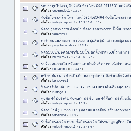
รถบรรทุกไปลาว, สิบล้อรับจ้าง โทร 098-9716531 หกล้อรั
เริ่มโดย
coolprodee1
«
1
2
3
»
รับซื้อโครงเหล็ก โทร | ไลน์ 0814530464 รับซื้อโครงสร้าง
เริ่มโดย
todaytimepost11
«
1
2
3
4
5
6
...
10
»
พัดลมอุตสาหกรรมติดผนัง, พัดลมอุตสาหกรรมตั้งพื้น, ราคา
เริ่มโดย
farmfan99
คาร์บอนแบล็คผง ราคาโรงงาน ผู้ผลิต ผู้นำเข้า และผู้ส่ง
เริ่มโดย
polychemicals7
«
1
2
3
4
»
พัดลม50นิ้ว, พัดลมฟาร์ม 50นิ้ว, ติดตั้งพัดลม50นิ้ว ทนทาน
เริ่มโดย
memieray1
«
1
2
3
4
5
6
...
27
»
รับรื้อถอนภายใน พร้อมตกแต่งคืนพื้นที่ ส่งงานเร่งด่วน ตร
เริ่มโดย
social2thai
«
1
2
3
4
5
»
เครื่องเล่นสนามสำหรับเด็ก หลายรูปแบบ, ชิงช้าเหล็กมีหลัง
เริ่มโดย
banddyes1
ฟิลเลอร์เติมเต็ม Tel. 087-351-2514 Filler เติมเต็มจมูก คา
เริ่มโดย
runtoga11
ทุบตึกฟรี มีจริงที่นี่ รับทุบตึกฟรี รื้อถอนฟรี รื้อตึกฟรี ด้วย
เริ่มโดย
todaytimepost11
«
1
2
3
»
พัดลมยักษ์ ( Jumbo Fan ) พัดลมขนาดยักษ์ สร้างอาการถ่า
เริ่มโดย
totoshop1
«
1
2
3
»
รับซื้อโครงเหล็ก.com | ซื้อโครงเหล็ก ให้ราคาสูง ดูที่เวบ 
เริ่มโดย
todaytimepost11
«
1
2
3
4
5
6
»