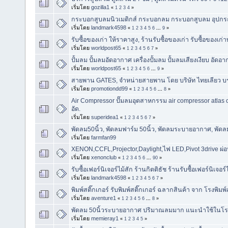
เริ่มโดย
gozilla1
«
1
2
3
4
»
กระบอกสูบลมนิวเมติกส์ กระบอกลม กระบอกสูบลม อุปกรณ
เริ่มโดย
landmark4598
«
1
2
3
4
5
6
...
9
»
รับซื้อของเก่า ให้ราคาสูง, ร้านรับซื้อของเก่า รับซื้อของเก่
เริ่มโดย
worldpost65
«
1
2
3
4
5
6
7
»
ปั้มลม ปั้มลมอัดอากาศ เครื่องปั้มลม ปั้มลมเสียงเงียบ อัดอ
เริ่มโดย
worldpost65
«
1
2
3
4
5
6
...
9
»
สายพาน GATES, จำหน่ายสายพาน โดย บริษัท ไทยเลียว บร
เริ่มโดย
promotiondd99
«
1
2
3
4
5
6
...
8
»
Air Compressor ปั๊มลมอุตสาหกรรม air compressor atla
อัด.
เริ่มโดย
superidea1
«
1
2
3
4
5
6
7
»
พัดลม50นิ้ว, พัดลมฟาร์ม 50นิ้ว, พัดลมระบายอากาศ, พัด
เริ่มโดย
farmfan99
XENON,CCFL,Projector,Daylight,ไฟ LED,Pivot 3drive ผ
เริ่มโดย
xenonclub
«
1
2
3
4
5
6
...
90
»
รับซื้อเฟอร์นิเจอร์ไม้สัก ร้านกิตติธัช ร้านรับซื้อเฟอร์นิเจอร์
เริ่มโดย
landmark4598
«
1
2
3
4
5
6
7
»
พิมพ์สติ๊กเกอร์ รับพิมพ์สติ๊กเกอร์ ฉลากสินค้า จาก โรงพิมพ์
เริ่มโดย
aventure1
«
1
2
3
4
5
6
...
8
»
พัดลม 50นิ้วระบายอากาศ ปริมาณลมมาก แนะนำใช้ในโรงยิม
เริ่มโดย
memieray1
«
1
2
3
4
5
»