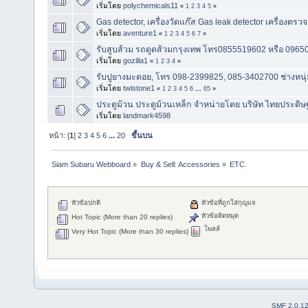
เริ่มโดย
polychemicals11
«
1
2
3
4
5
»
Gas detector, เครื่องวัดแก๊ส Gas leak detector เครื่องตรวจ
เริ่มโดย
aventure1
«
1
2
3
4
5
6
7
»
รับสูบส้วม รถดูดส้วมกรุงเทพ โทร0855519602 หรือ 09650
เริ่มโดย
gozilla1
«
1
2
3
4
»
รับปูยางมะตอย, โทร 098-2399825, 085-3402700 ช่างหนุ
เริ่มโดย
twistone1
«
1
2
3
4
5
6
...
65
»
ประตูม้วน ประตูม้วนเหล็ก จำหน่ายโดย บริษัท ไทยประดิษฐ์
เริ่มโดย
landmark4598
หน้า: [
1
]
2
3
4
5
6
...
20
ขึ้นบน
Siam Subaru Webboard
»
Buy & Sell: Accessories
»
ETC.
หัวข้อปกติ
หัวข้อที่ถูกใส่กุญแจ
หัวข้อติดหมุด
Hot Topic (More than 20 replies)
โพลล์
Very Hot Topic (More than 30 replies)
SMF 2.0.1