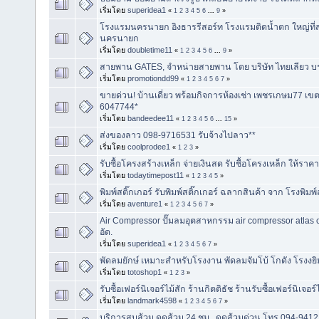
เริ่มโดย
superidea1
«
1
2
3
4
5
6
...
9
»
โรงแรมนครนายก อิงธารรีสอร์ท โรงแรมติดน้ำตก ใหญ่ที่สุ
นครนายก
เริ่มโดย
doubletime11
«
1
2
3
4
5
6
...
9
»
สายพาน GATES, จำหน่ายสายพาน โดย บริษัท ไทยเลียว บร
เริ่มโดย
promotiondd99
«
1
2
3
4
5
6
7
»
ขายด่วน! บ้านเดี่ยว พร้อมกิจการห้องเช่า เพชรเกษม77 
6047744*
เริ่มโดย
bandeedee11
«
1
2
3
4
5
6
...
15
»
ส่งของลาว 098-9716531 รับจ้างไปลาว**
เริ่มโดย
coolprodee1
«
1
2
3
»
รับซื้อโครงสร้างเหล็ก จ่ายเงินสด รับชื้อโครงเหล็ก ให้ราค
เริ่มโดย
todaytimepost11
«
1
2
3
4
5
»
พิมพ์สติ๊กเกอร์ รับพิมพ์สติ๊กเกอร์ ฉลากสินค้า จาก โรงพิมพ์
เริ่มโดย
aventure1
«
1
2
3
4
5
6
7
»
Air Compressor ปั๊มลมอุตสาหกรรม air compressor atla
อัด.
เริ่มโดย
superidea1
«
1
2
3
4
5
6
7
»
พัดลมยักษ์ เหมาะสำหรับโรงงาน พัดลมจัมโบ้ โกดัง โรงงยิม ค
เริ่มโดย
totoshop1
«
1
2
3
»
รับซื้อเฟอร์นิเจอร์ไม้สัก ร้านกิตติธัช ร้านรับซื้อเฟอร์นิเจอร์
เริ่มโดย
landmark4598
«
1
2
3
4
5
6
7
»
บริการสูบส้วม ดูดส้วม 24 ชม , ดูดส้วมด่วน โทร 094-941214