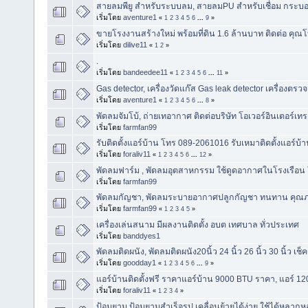
สายลมพียู สำหรับระบบลม, สายลมPU สำหรับเชื่อม กระบอก
เริ่มโดย
aventure1
«
1
2
3
4
5
6
...
9
»
ขายโรงงานสร้างใหม่ พร้อมที่ดิน 1.6 ล้านบาท ติดต่อ คุ
เริ่มโดย
dilive11
«
1
2
»
.
เริ่มโดย
bandeedee11
«
1
2
3
4
5
6
...
11
»
Gas detector, เครื่องวัดแก๊ส Gas leak detector เครื่องตรวจ
เริ่มโดย
aventure1
«
1
2
3
4
5
6
...
8
»
พัดลมจัมโบ้, ถ่ายเทอากาศ ติดต่อบริษัท โอเวอร์อินเตอร์เท
เริ่มโดย
farmfan99
รับติดตั้งแอร์บ้าน โทร 089-2061016 รับเหมาติดตั้งแอร์บ้
เริ่มโดย
foraliv11
«
1
2
3
4
5
6
...
12
»
พัดลมฟาร์ม , พัดลมอุตสาหกรรม ใช้ดูดอากาศในโรงเรือน
เริ่มโดย
farmfan99
พัดลมกัญชา, พัดลมระบายอากาศปลูกกัญชา ทนทาน คุณภ
เริ่มโดย
farmfan99
«
1
2
3
4
5
»
เครื่องเล่นสนาม มีผลงานติดตั้ง อบต เทศบาล ทั่วประเทศ
เริ่มโดย
banddyes1
พัดลมติดผนัง, พัดลมติดผนัง20นิ้ว 24 นิ้ว 26 นิ้ว 30 นิ้ว เช็คร
เริ่มโดย
goodday1
«
1
2
3
4
5
6
...
9
»
แอร์บ้านติดตั้งฟรี ราคาแอร์บ้าน 9000 BTU ราคา, แอร์ 1
เริ่มโดย
foraliv11
«
1
2
3
4
»
ป้อมยาม ป้อมยามสำเร็จรูป เคลื่อนย้ายได้ง่าย ใช้ได้หลากหล