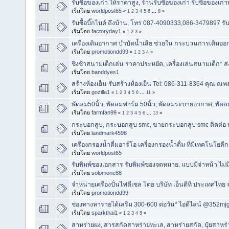
รับซื้อของเก่า ให้ราคาสูง, ร้านรับซื้อของเก่า รับซื้อของเก่
เริ่มโดย
worldpost65
«
1
2
3
4
5
6
...
8
»
รับซื้อบิ๊กไบค์ ถึงบ้าน, ‎โทร 087-4090333,086-3479897 รับซ
เริ่มโดย
factoryday1
«
1
2
3
»
เครื่องเติมอากาศ บำบัดน้ำเสีย ช่วยใน กระบวนการเติมออ
เริ่มโดย
promotiondd99
«
1
2
3
4
»
ชิงช้าสนามเด็กเล่น ราคาประหยัด, เครื่องเล่นสนามเด็ก* ส่
เริ่มโดย
banddyes1
สร้างห้องเย็น รับสร้างห้องเย็น Tel: 086-311-8364 คุณ ณพ
เริ่มโดย
gozilla1
«
1
2
3
4
5
6
...
11
»
พัดลม50นิ้ว, พัดลมฟาร์ม 50นิ้ว, พัดลมระบายอากาศ, พัด
เริ่มโดย
farmfan99
«
1
2
3
4
5
6
...
13
»
กระบอกสูบ, กระบอกสูบ smc, ขายกระบอกสูบ smc ติดต่อ บริษ
เริ่มโดย
landmark4598
เครื่องกรองน้ำดื่มอาร์โอ เครื่องกรองน้ำดื่ม ที่มีเทคโนโยล
เริ่มโดย
worldpost65
รับพิมพ์ซองเอกสาร รับพิมพ์ซองจดหมาย. แบบมีจ่าหน้า ไม่ม
เริ่มโดย
solomone88
จำหน่ายเครื่องปั่นไฟดีเซล โดย บริษัท เอ็นดีที ประเทศไทย 
เริ่มโดย
promotiondd99
ช่องทางหารายได้เสริม 300-600 ต่อวัน* ไอดีไลน์ @352mj
เริ่มโดย
sparkthai1
«
1
2
3
4
5
»
สาหร่ายผง, สารสกัดสาหร่ายทะเล, สาหร่ายสกัด, ปุ๋ยสาหร่