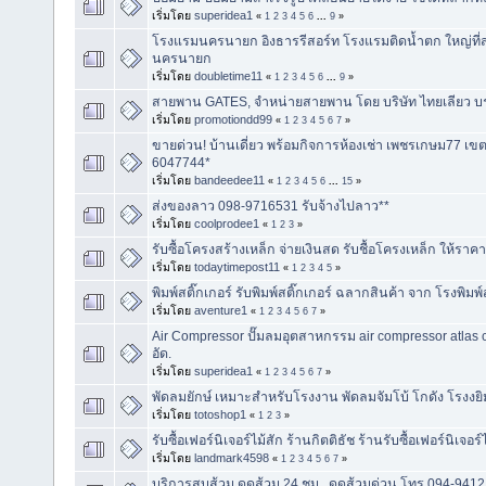
เริ่มโดย
superidea1
«
1
2
3
4
5
6
...
9
»
โรงแรมนครนายก อิงธารรีสอร์ท โรงแรมติดน้ำตก ใหญ่ที่สุ
นครนายก
เริ่มโดย
doubletime11
«
1
2
3
4
5
6
...
9
»
สายพาน GATES, จำหน่ายสายพาน โดย บริษัท ไทยเลียว บร
เริ่มโดย
promotiondd99
«
1
2
3
4
5
6
7
»
ขายด่วน! บ้านเดี่ยว พร้อมกิจการห้องเช่า เพชรเกษม77 
6047744*
เริ่มโดย
bandeedee11
«
1
2
3
4
5
6
...
15
»
ส่งของลาว 098-9716531 รับจ้างไปลาว**
เริ่มโดย
coolprodee1
«
1
2
3
»
รับซื้อโครงสร้างเหล็ก จ่ายเงินสด รับชื้อโครงเหล็ก ให้ราค
เริ่มโดย
todaytimepost11
«
1
2
3
4
5
»
พิมพ์สติ๊กเกอร์ รับพิมพ์สติ๊กเกอร์ ฉลากสินค้า จาก โรงพิมพ์
เริ่มโดย
aventure1
«
1
2
3
4
5
6
7
»
Air Compressor ปั๊มลมอุตสาหกรรม air compressor atla
อัด.
เริ่มโดย
superidea1
«
1
2
3
4
5
6
7
»
พัดลมยักษ์ เหมาะสำหรับโรงงาน พัดลมจัมโบ้ โกดัง โรงงยิม ค
เริ่มโดย
totoshop1
«
1
2
3
»
รับซื้อเฟอร์นิเจอร์ไม้สัก ร้านกิตติธัช ร้านรับซื้อเฟอร์นิเจอร์
เริ่มโดย
landmark4598
«
1
2
3
4
5
6
7
»
บริการสูบส้วม ดูดส้วม 24 ชม , ดูดส้วมด่วน โทร 094-941214