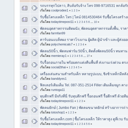
รถบรรทุกไปลาว, สิบล้อรับจ้าง โทร 098-9716531 หกล้อรั
เริ่มโดย
coolprodee1
«
1
2
3
»
รับซื้อโครงเหล็ก โทร | ไลน์ 0814530464 รับซื้อโครงสร้าง
เริ่มโดย
todaytimepost11
«
1
2
3
4
5
6
...
10
»
พัดลมอุตสาหกรรมติดผนัง, พัดลมอุตสาหกรรมตั้งพื้น, ราคา
เริ่มโดย
farmfan99
คาร์บอนแบล็คผง ราคาโรงงาน ผู้ผลิต ผู้นำเข้า และผู้ส่ง
เริ่มโดย
polychemicals7
«
1
2
3
4
»
พัดลม50นิ้ว, พัดลมฟาร์ม 50นิ้ว, ติดตั้งพัดลม50นิ้ว ทนทาน
เริ่มโดย
memieray1
«
1
2
3
4
5
6
...
27
»
รับรื้อถอนภายใน พร้อมตกแต่งคืนพื้นที่ ส่งงานเร่งด่วน ตร
เริ่มโดย
social2thai
«
1
2
3
4
5
»
เครื่องเล่นสนามสำหรับเด็ก หลายรูปแบบ, ชิงช้าเหล็กมีหลัง
เริ่มโดย
banddyes1
ฟิลเลอร์เติมเต็ม Tel. 087-351-2514 Filler เติมเต็มจมูก คา
เริ่มโดย
runtoga11
ทุบตึกฟรี มีจริงที่นี่ รับทุบตึกฟรี รื้อถอนฟรี รื้อตึกฟรี ด้วย
เริ่มโดย
todaytimepost11
«
1
2
3
»
พัดลมยักษ์ ( Jumbo Fan ) พัดลมขนาดยักษ์ สร้างอาการถ่า
เริ่มโดย
totoshop1
«
1
2
3
»
รับซื้อโครงเหล็ก.com | ซื้อโครงเหล็ก ให้ราคาสูง ดูที่เวบ 
เริ่มโดย
todaytimepost11
«
1
2
3
4
5
6
»