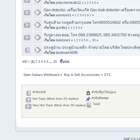
เริ่มโดย
polychemicals11
«
1
2
3
4
5
»
Gas detector, เครื่องวัดแก๊ส Gas leak detector เครื่องตรวจ
เริ่มโดย
aventure1
«
1
2
3
4
5
6
7
»
รับสูบส้วม รถดูดส้วมกรุงเทพ โทร0855519602 หรือ 09650
เริ่มโดย
gozilla1
«
1
2
3
4
»
รับปูยางมะตอย, โทร 098-2399825, 085-3402700 ช่างหนุ
เริ่มโดย
twistone1
«
1
2
3
4
5
6
...
65
»
ประตูม้วน ประตูม้วนเหล็ก จำหน่ายโดย บริษัท ไทยประดิษฐ์
เริ่มโดย
landmark4598
หน้า: [
1
]
2
3
4
5
6
...
20
ขึ้นบน
Siam Subaru Webboard
»
Buy & Sell: Accessories
»
ETC.
หัวข้อปกติ
หัวข้อที่ถูกใส่กุญแจ
หัวข้อติดหมุด
Hot Topic (More than 20 replies)
โพลล์
Very Hot Topic (More than 30 replies)
SMF 2.0.1