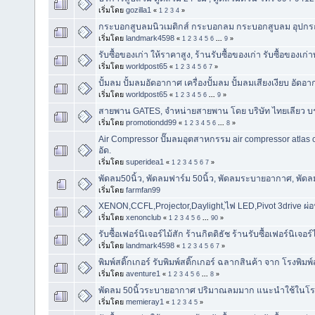
เริ่มโดย
gozilla1
«
1
2
3
4
»
กระบอกสูบลมนิวเมติกส์ กระบอกลม กระบอกสูบลม อุปกรณ
เริ่มโดย
landmark4598
«
1
2
3
4
5
6
...
9
»
รับซื้อของเก่า ให้ราคาสูง, ร้านรับซื้อของเก่า รับซื้อของเก่
เริ่มโดย
worldpost65
«
1
2
3
4
5
6
7
»
ปั้มลม ปั้มลมอัดอากาศ เครื่องปั้มลม ปั้มลมเสียงเงียบ อัดอ
เริ่มโดย
worldpost65
«
1
2
3
4
5
6
...
9
»
สายพาน GATES, จำหน่ายสายพาน โดย บริษัท ไทยเลียว บร
เริ่มโดย
promotiondd99
«
1
2
3
4
5
6
...
8
»
Air Compressor ปั๊มลมอุตสาหกรรม air compressor atla
อัด.
เริ่มโดย
superidea1
«
1
2
3
4
5
6
7
»
พัดลม50นิ้ว, พัดลมฟาร์ม 50นิ้ว, พัดลมระบายอากาศ, พัด
เริ่มโดย
farmfan99
XENON,CCFL,Projector,Daylight,ไฟ LED,Pivot 3drive ผ
เริ่มโดย
xenonclub
«
1
2
3
4
5
6
...
90
»
รับซื้อเฟอร์นิเจอร์ไม้สัก ร้านกิตติธัช ร้านรับซื้อเฟอร์นิเจอร์
เริ่มโดย
landmark4598
«
1
2
3
4
5
6
7
»
พิมพ์สติ๊กเกอร์ รับพิมพ์สติ๊กเกอร์ ฉลากสินค้า จาก โรงพิมพ์
เริ่มโดย
aventure1
«
1
2
3
4
5
6
...
8
»
พัดลม 50นิ้วระบายอากาศ ปริมาณลมมาก แนะนำใช้ในโรงยิม
เริ่มโดย
memieray1
«
1
2
3
4
5
»