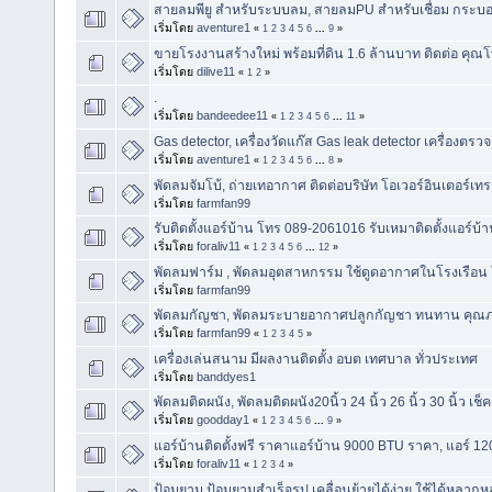
สายลมพียู สำหรับระบบลม, สายลมPU สำหรับเชื่อม กระบอก
เริ่มโดย
aventure1
«
1
2
3
4
5
6
...
9
»
ขายโรงงานสร้างใหม่ พร้อมที่ดิน 1.6 ล้านบาท ติดต่อ คุ
เริ่มโดย
dilive11
«
1
2
»
.
เริ่มโดย
bandeedee11
«
1
2
3
4
5
6
...
11
»
Gas detector, เครื่องวัดแก๊ส Gas leak detector เครื่องตรวจ
เริ่มโดย
aventure1
«
1
2
3
4
5
6
...
8
»
พัดลมจัมโบ้, ถ่ายเทอากาศ ติดต่อบริษัท โอเวอร์อินเตอร์เท
เริ่มโดย
farmfan99
รับติดตั้งแอร์บ้าน โทร 089-2061016 รับเหมาติดตั้งแอร์บ้
เริ่มโดย
foraliv11
«
1
2
3
4
5
6
...
12
»
พัดลมฟาร์ม , พัดลมอุตสาหกรรม ใช้ดูดอากาศในโรงเรือน
เริ่มโดย
farmfan99
พัดลมกัญชา, พัดลมระบายอากาศปลูกกัญชา ทนทาน คุณภ
เริ่มโดย
farmfan99
«
1
2
3
4
5
»
เครื่องเล่นสนาม มีผลงานติดตั้ง อบต เทศบาล ทั่วประเทศ
เริ่มโดย
banddyes1
พัดลมติดผนัง, พัดลมติดผนัง20นิ้ว 24 นิ้ว 26 นิ้ว 30 นิ้ว เช็คร
เริ่มโดย
goodday1
«
1
2
3
4
5
6
...
9
»
แอร์บ้านติดตั้งฟรี ราคาแอร์บ้าน 9000 BTU ราคา, แอร์ 1
เริ่มโดย
foraliv11
«
1
2
3
4
»
ป้อมยาม ป้อมยามสำเร็จรูป เคลื่อนย้ายได้ง่าย ใช้ได้หลากหล