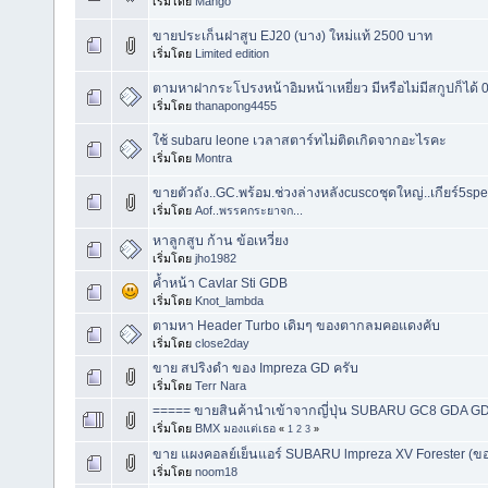
เริ่มโดย
Mango
ขายประเก็นฝาสูบ EJ20 (บาง) ใหม่แท้ 2500 บาท
เริ่มโดย
Limited edition
ตามหาฝากระโปรงหน้าอิมหน้าเหยี่ยว มีหรือไม่มีสกูปก็ได้
เริ่มโดย
thanapong4455
ใช้ subaru leone เวลาสตาร์ทไม่ติดเกิดจากอะไรคะ
เริ่มโดย
Montra
ขายตัวถัง..GC.พร้อม.ช่วงล่างหลังcuscoชุดใหญ่..เกียร์5sp
เริ่มโดย
Aof..พรรคกระยาจก...
หาลูกสูบ ก้าน ข้อเหวี่ยง
เริ่มโดย
jho1982
ค้ำหน้า Cavlar Sti GDB
เริ่มโดย
Knot_lambda
ตามหา Header Turbo เดิมๆ ของตากลมคอแดงคับ
เริ่มโดย
close2day
ขาย สปริงดำ ของ Impreza GD ครับ
เริ่มโดย
Terr Nara
===== ขายสินค้านำเข้าจากญี่ปุ่น SUBARU GC8 GDA 
เริ่มโดย
BMX มองแต่เธอ
«
1
2
3
»
ขาย แผงคอลย์เย็นแอร์ SUBARU lmpreza XV Forester (ข
เริ่มโดย
noom18