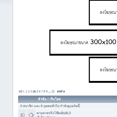
หน้า:
1
2
3
[
4
]
5
6
7
8
9
...
22
ลงล่าง
หัวข้อ
/
เริ่มโดย
0 สมาชิก และ 8 บุคคลทั่วไป กำลังดูบอร์ดนี้
ตามหาสปริงโช๊คเดิมBL5