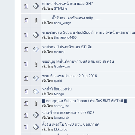
ตามหากันชนหน้าแมวผอม GH7
เริ่มโดย
STIALine
...........ตั้งรับกระจกข้างทรง rally...........
เริ่มโดย
bank_wings
ขายชุดเบรค Subaru 4pot/2potผ้าจาน / ไฟหน้าเหยี่ยวด้านผู
เริ่มโดย
thanapong4455
หาฝากระโปรงหน้าแมว STI คับ
เริ่มโดย
maimai
ขออนุญาติพื้นที่ตามหาวิงหลังเดิม grb sti ครับ
เริ่มโดย
Guidexoxo
ขาย ท้าวแขน forester 2.0 ip 2016
เริ่มโดย
ojarid
หาค้ำโช๊คBL5ครับ
เริ่มโดย
Mango
▇ ดอกกุญแจ Subaru Japan / หัวเกียร์ 5MT 6MT sti ▇
เริ่มโดย
saran_1st
หาเครื่องตากลมคอแดง วาง GC8
เริ่มโดย
iamanurak
ตั้งรับ เทอร์โบ VF30 ด่วน ขอสภาพดี
เริ่มโดย
Ekkturbo