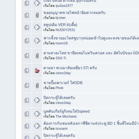
เกียร์ 6สปีด ตากลม อุปกรณ์ครบ
เริ่มโดย
ยุ่นน้อย1977
ขออณุญาตขายไฟหน้าอิมตากลมครับ
เริ่มโดย
bj-inter
สคูปเดิม VER.6(เตี้ย)
เริ่มโดย
NUDDY2531
ฟากลิ้งขายอะไหล่ซูบารุหน่อยเข้าไปดูและลงขายของได้เล
เริ่มโดย
noom18
ตามหาอะไหล่ ขายึดเทอโบทวินสกอล และ อัพไปป์ของ GD
เริ่มโดย
SSS-Ti
ตามหา พวงมาลัยเหยี่ยว STi ครับ
เริ่มโดย
close2day
ขายปั๊มเพาเวอร์ ใส่GDB
เริ่มโดย
Phob
ปิดกระทู้ได้เลยครับ
เริ่มโดย
close2day
บูทคันเกียร์ยูริเทนใส่5speed
เริ่มโดย
The Mechanic
ต้องการกันชนหลังเลกาซี่ซีดาน4ประตู BD 1 ชิ้นที่ไหนมีบ
เริ่มโดย
tsunami
ปิดกระทู้ได้เลยครับ