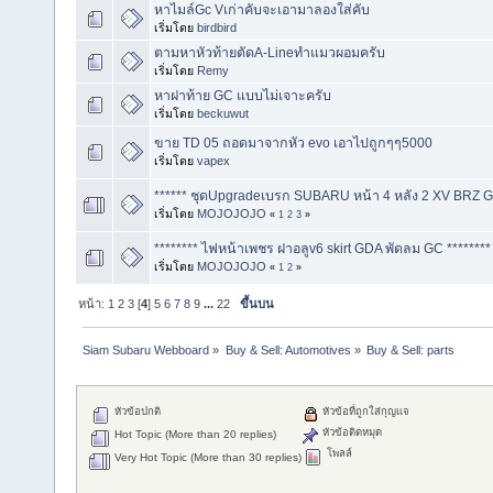
หาไมล์Gc Vเก่าคับจะเอามาลองใส่คับ
เริ่มโดย
birdbird
ตามหาหัวท้ายตัดA-Lineทำแมวผอมครับ
เริ่มโดย
Remy
หาฝาท้าย GC แบบไม่เจาะครับ
เริ่มโดย
beckuwut
ขาย TD 05 ถอดมาจากหัว evo เอาไปถูกๆๆ5000
เริ่มโดย
vapex
****** ชุดUpgradeเบรก SUBARU หน้า 4 หลัง 2 XV BRZ GC
เริ่มโดย
MOJOJOJO
«
1
2
3
»
******** ไฟหน้าเพชร ฝาอลูv6 skirt GDA พัดลม GC ********
เริ่มโดย
MOJOJOJO
«
1
2
»
หน้า:
1
2
3
[
4
]
5
6
7
8
9
...
22
ขึ้นบน
Siam Subaru Webboard
»
Buy & Sell: Automotives
»
Buy & Sell: parts
หัวข้อปกติ
หัวข้อที่ถูกใส่กุญแจ
หัวข้อติดหมุด
Hot Topic (More than 20 replies)
โพลล์
Very Hot Topic (More than 30 replies)