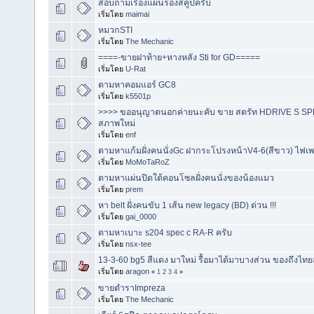
สอบถามเรื่องแผ่นรองสคูปครับ
เริ่มโดย
maimai
หมวกSTI
เริ่มโดย
The Mechanic
====-ขายฝาท้าย+หางหลัง Sti for GD=====
เริ่มโดย
U-Rat
ตามหาคอมแอร์ GC8
เริ่มโดย
k5501p
>>>> ขออนุญาตนอกค่ายนะคับ ขาย สตรัท HDRIVE S SPE
สภาพใหม่
เริ่มโดย
enf
ตามหาแก้มฝั่งคนนั่งGc ฝากระโปรงหน้าV4-6(สีขาว) ไฟเ
เริ่มโดย
MoMoTaRoZ
ตามหาแผ่นปิดใต้คอนโซลฝั่งคนนั่งของน้องแมว
เริ่มโดย
prem
หา belt ฝั่งคนขับ 1 เส้น new legacy (BD) ด่วน !!!
เริ่มโดย
gai_0000
ตามหาเบาะ s204 spec c RA-R ครับ
เริ่มโดย
nsx-tee
13-3-60 bg5 สีแดง มาใหม่ รื้อมาได้มาบางส่วน ของถึงไทย
เริ่มโดย
aragon
«
1
2
3
4
»
ขายตำราImpreza
เริ่มโดย
The Mechanic