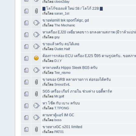
เริ่มโดย
close2day
▇ โลโก้ของแท้ ใหม่ Sti / โลโก้ 22B ▇
เริ่มโดย
saran_1st
ขายท่อmill tek sportใส่gc, gd
เริ่มโดย
The Mechanic
หาเครื่อง EJ20 เหยี่ยวคอขาว ยกลงตามสภาพ (มีวาล์วแปรผ
เริ่มโดย
goy
ขายแล้วครับ ลบได้เลย
เริ่มโดย
Outlet Half
ต้องการกล่อง ECU เครื่อง EJ25 ปี95 ตามรูปครับ.. ขอสภ
เริ่มโดย
D.I.Y
หาหางหลัง Hippo Sleek BG5 ครับ
เริ่มโดย
Tee_nismo
ขายของ GRB หลายรายการ ต่อรองได้ครับ
เริ่มโดย
SnoozEviL
SG5 เครื่อง เกียร์ ภายใน ช่วงล่าง บอดี้พาร์ท
เริ่มโดย
Mr.golf
หา โช๊ค กับ เบาะ ครับบ
เริ่มโดย
T.TPONG
ตามหาตู้แอร์ IM GC
เริ่มโดย
boss
ขายหางGC s201 limited
เริ่มโดย
PAT01