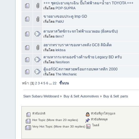
+++ ชุดปะยางฉุกเฉิน ปั๊มไฟฟ้าลม+น้ำยา TOYOTA +++
เริ่มโดย
POP-SUPRA
ขายยางขอบประตู Imp GD
เริ่มโดย
PabU
ตามหาสวิตซ์กระจกไฟฟ้าแมวผอม (ฝั่งคนขับ)
เริ่มโดย
tlerx7
อยากทราบราคาของหางหลัง GC8 ลิมิเต็ด
เริ่มโดย
lekbsa
ตามหากระจกมองข้างด้านซ้าย Legacy BD ครับ
เริ่มโดย
NeoXeon
ตู้แอร์GCสภาพสวยพร้อมกรอบพลาสติก 2000
เริ่มโดย
The Mechanic
หน้า: [
1
]
2
3
4
5
6
...
22
ขึ้นบน
Siam Subaru Webboard
»
Buy & Sell: Automotives
»
Buy & Sell: parts
หัวข้อปกติ
หัวข้อที่ถูกใส่กุญแจ
หัวข้อติดหมุด
Hot Topic (More than 20 replies)
โพลล์
Very Hot Topic (More than 30 replies)