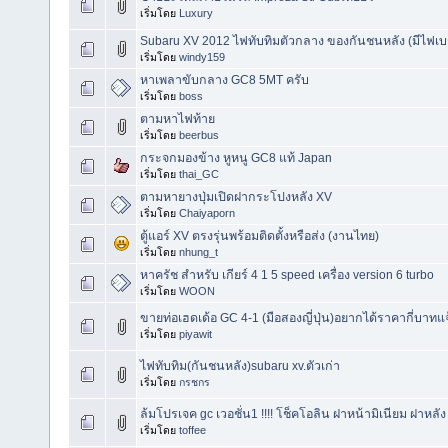
เริ่มโดย
Luxury
Subaru XV 2012 ไฟทับทิมตัวกลาง ของกันชนหลัง (มีไฟเบ
เริ่มโดย
windy159
หาเพลาขับกลาง GC8 5MT ครับ
เริ่มโดย
boss
ตามหาไฟท้าย
เริ่มโดย
beerbus
กระจกมองข้าง หูหนู GC8 แท้ Japan
เริ่มโดย
thai_GC
ตามหายางปุ่มเปิดฝากระโปงหลัง XV
เริ่มโดย
Chaiyaporn
ตู้แอร์ XV ตรงรุ่นพร้อมติดตั้งหรือส่ง (งานไทย)
เริ่มโดย
nhung_t
หาครัช สำหรับ เกียร์ 4 1 5 speed เครื่อง version 6 turbo
เริ่มโดย
WOON
ขายท่อเฮดเด้อ GC 4-1 (มือสองญี่ปุ่น)อยากได้ราคากี่บาท
เริ่มโดย
piyawit
ไฟทับทิม(กันชนหลัง)​subaru​ xv.ตัวเก่า
เริ่มโดย
กรชกร
ล้มโปรเจค gc เวอชั่น1 !!!! โช็คโอลิน ฝาหน้ามิเนียม ฝาหลัง
เริ่มโดย
toffee