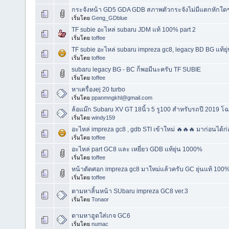
กระจังหน้า GD5 GDA GDB สภาพตัวกระจังไม่มีแตกหักใดๆ
เริ่มโดย
Geng_GDblue
TF subie อะไหล่ subaru JDM แท้ 100% part 2
เริ่มโดย
toffee
TF subie อะไหล่ subaru impreza gc8, legacy BD BG แท้ยุ
เริ่มโดย
toffee
subaru legacy BG - BC ก็พอมีนะครับ TF SUBIE
เริ่มโดย
toffee
หาเครื่องej 20 turbo
เริ่มโดย
ppanmngkhl@gmail.com
ล้อแม๊ก Subaru XV GT 18นิ้ว 5 รู100 สำหรับรถปี 2019 โฉ
เริ่มโดย
windy159
อะไหล่ impreza gc8 , gdb STI เข้าใหม่ 🔥🔥🔥 มาก่อนได้ก
เริ่มโดย
toffee
อะไหล่ part GC8 และ เหยี่ยว GDB แท้ยุ่น 1000%
เริ่มโดย
toffee
หน้าตัดศอก impreza gc8 มาใหม่แล้วครับ GC ยุ่นแท้ 100%
เริ่มโดย
toffee
ตามหาลิ้นหน้า SUbaru impreza GC8 ver.3
เริ่มโดย
Tonaor
ตามหาฮูดใส่เกจ GC6
เริ่มโดย
numac