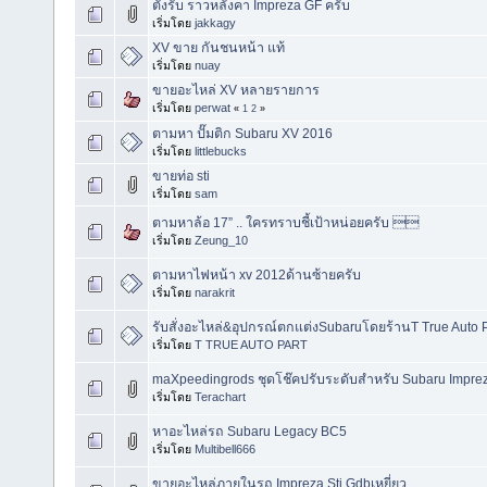
ตั้งรับ ราวหลังคา Impreza GF ครับ
เริ่มโดย
jakkagy
XV ขาย กันชนหน้า แท้
เริ่มโดย
nuay
ขายอะไหล่ XV หลายรายการ
เริ่มโดย
perwat
«
1
2
»
ตามหา ปั๊มติก Subaru XV 2016
เริ่มโดย
littlebucks
ขายท่อ sti
เริ่มโดย
sam
ตามหาล้อ 17” .. ใครทราบชี้เป้าหน่อยครับ 
เริ่มโดย
Zeung_10
ตามหาไฟหน้า xv 2012ด้านซ้ายครับ
เริ่มโดย
narakrit
รับสั่งอะไหล่&อุปกรณ์ตกแต่งSubaruโดยร้านT True Auto Pa
เริ่มโดย
T TRUE AUTO PART
maXpeedingrods ชุดโช๊คปรับระดับสำหรับ Subaru Impr
เริ่มโดย
Terachart
หาอะไหล่รถ Subaru Legacy BC5
เริ่มโดย
Multibell666
ขายอะไหล่ภายในรถ Impreza Sti Gdbเหยี่ยว