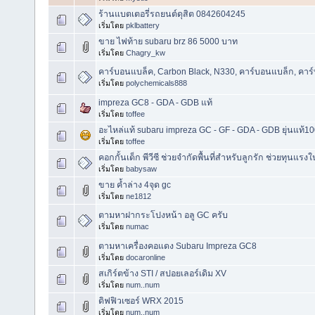
ร้านแบตเตอรี่รถยนต์ดุสิต 0842604245
เริ่มโดย
pklbattery
ขาย ไฟท้าย subaru brz 86 5000 บาท
เริ่มโดย
Chagry_kw
คาร์บอนแบล็ค, Carbon Black, N330, คาร์บอนแบล็ก, คาร์
เริ่มโดย
polychemicals888
impreza GC8 - GDA - GDB แท้
เริ่มโดย
toffee
อะไหล่แท้ subaru impreza GC - GF - GDA - GDB ยุ่นแท้
เริ่มโดย
toffee
คอกกั้นเด็ก พีวีซี ช่วยจำกัดพื้นที่สำหรับลูกรัก ช่วยทุนแร
เริ่มโดย
babysaw
ขาย ค้ำล่าง 4จุด gc
เริ่มโดย
ne1812
ตามหาฝากระโปงหน้า อลู GC ครับ
เริ่มโดย
numac
ตามหาเครื่องคอแดง Subaru Impreza GC8
เริ่มโดย
docaronline
สเกิร์ตข้าง STI / สปอยเลอร์เดิม XV
เริ่มโดย
num..num
ดิฟฟิวเซอร์ WRX 2015
เริ่มโดย
num..num