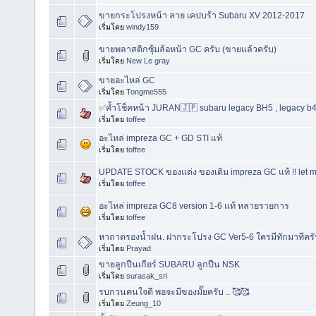
ขายกระโปรงหน้า ลาย เคปบร้า Subaru XV 2012-2017
เริ่มโดย
windy159
ขายพลาสติกซุ้มล้อหน้า GC ครับ (ขายแล้วครับ)
เริ่มโดย
New Le gray
ขายอะไหล่ GC
เริ่มโดย
Tongme555
✅ค้ำโช็คหน้า JURAN🇯🇵 subaru legacy BH5 , legacy b
เริ่มโดย
toffee
อะไหล่ impreza GC + GD STI แท้
เริ่มโดย
toffee
UPDATE STOCK ของแต่ง ของเดิม impreza GC แท้ !! let me f
เริ่มโดย
toffee
อะไหล่ impreza GC8 version 1-6 แท้ หลายรายการ
เริ่มโดย
toffee
หาถาดรองน้ำฝน. ฝากระโปรง GC Ver5-6 ใครมีทักมาทีครั
เริ่มโดย
Prayad
ขายลูกปืนเกียร์ SUBARU ลูกปืน NSK
เริ่มโดย
surasak_sri
รบกวนคนใจดี พอจะมีของมั๊ยครับ .. 🥰🥰
เริ่มโดย
Zeung_10