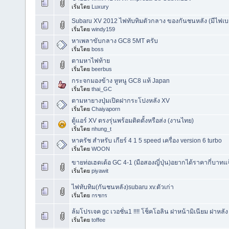
เริ่มโดย
Luxury
Subaru XV 2012 ไฟทับทิมตัวกลาง ของกันชนหลัง (มีไฟเบ
เริ่มโดย
windy159
หาเพลาขับกลาง GC8 5MT ครับ
เริ่มโดย
boss
ตามหาไฟท้าย
เริ่มโดย
beerbus
กระจกมองข้าง หูหนู GC8 แท้ Japan
เริ่มโดย
thai_GC
ตามหายางปุ่มเปิดฝากระโปงหลัง XV
เริ่มโดย
Chaiyaporn
ตู้แอร์ XV ตรงรุ่นพร้อมติดตั้งหรือส่ง (งานไทย)
เริ่มโดย
nhung_t
หาครัช สำหรับ เกียร์ 4 1 5 speed เครื่อง version 6 turbo
เริ่มโดย
WOON
ขายท่อเฮดเด้อ GC 4-1 (มือสองญี่ปุ่น)อยากได้ราคากี่บาท
เริ่มโดย
piyawit
ไฟทับทิม(กันชนหลัง)​subaru​ xv.ตัวเก่า
เริ่มโดย
กรชกร
ล้มโปรเจค gc เวอชั่น1 !!!! โช็คโอลิน ฝาหน้ามิเนียม ฝาหลัง
เริ่มโดย
toffee