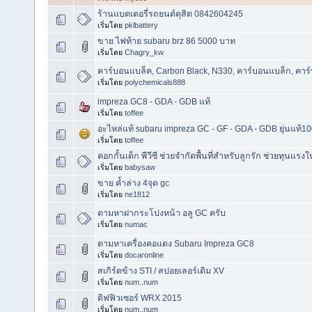
ร้านแบตเตอรี่รถยนต์ดุสิต 0842604245
เริ่มโดย
pklbattery
ขาย ไฟท้าย subaru brz 86 5000 บาท
เริ่มโดย
Chagry_kw
คาร์บอนแบล็ค, Carbon Black, N330, คาร์บอนแบล็ก, คาร์
เริ่มโดย
polychemicals888
impreza GC8 - GDA - GDB แท้
เริ่มโดย
toffee
อะไหล่แท้ subaru impreza GC - GF - GDA - GDB ยุ่นแท้
เริ่มโดย
toffee
คอกกั้นเด็ก พีวีซี ช่วยจำกัดพื้นที่สำหรับลูกรัก ช่วยทุนแร
เริ่มโดย
babysaw
ขาย ค้ำล่าง 4จุด gc
เริ่มโดย
ne1812
ตามหาฝากระโปงหน้า อลู GC ครับ
เริ่มโดย
numac
ตามหาเครื่องคอแดง Subaru Impreza GC8
เริ่มโดย
docaronline
สเกิร์ตข้าง STI / สปอยเลอร์เดิม XV
เริ่มโดย
num..num
ดิฟฟิวเซอร์ WRX 2015
เริ่มโดย
num..num