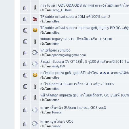
กระจังหน้า GD5 GDA GDB สภาพตัวกระจังไม่มีแตกหักใดๆ
เริ่มโดย
Geng_GDblue
TF subie อะไหล่ subaru JDM แท้ 100% part 2
เริ่มโดย
toffee
TF subie อะไหล่ subaru impreza gc8, legacy BD BG แท้ยุ
เริ่มโดย
toffee
subaru legacy BG - BC ก็พอมีนะครับ TF SUBIE
เริ่มโดย
toffee
หาเครื่องej 20 turbo
เริ่มโดย
ppanmngkhl@gmail.com
ล้อแม๊ก Subaru XV GT 18นิ้ว 5 รู100 สำหรับรถปี 2019 โฉ
เริ่มโดย
windy159
อะไหล่ impreza gc8 , gdb STI เข้าใหม่ 🔥🔥🔥 มาก่อนได้ก
เริ่มโดย
toffee
อะไหล่ part GC8 และ เหยี่ยว GDB แท้ยุ่น 1000%
เริ่มโดย
toffee
หน้าตัดศอก impreza gc8 มาใหม่แล้วครับ GC ยุ่นแท้ 100%
เริ่มโดย
toffee
ตามหาลิ้นหน้า SUbaru impreza GC8 ver.3
เริ่มโดย
Tonaor
ตามหาฮูดใส่เกจ GC6
เริ่มโดย
numac