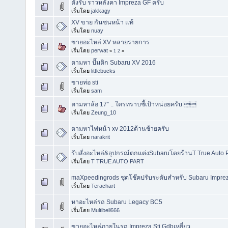
ตั้งรับ ราวหลังคา Impreza GF ครับ
เริ่มโดย
jakkagy
XV ขาย กันชนหน้า แท้
เริ่มโดย
nuay
ขายอะไหล่ XV หลายรายการ
เริ่มโดย
perwat
«
1
2
»
ตามหา ปั๊มติก Subaru XV 2016
เริ่มโดย
littlebucks
ขายท่อ sti
เริ่มโดย
sam
ตามหาล้อ 17” .. ใครทราบชี้เป้าหน่อยครับ 
เริ่มโดย
Zeung_10
ตามหาไฟหน้า xv 2012ด้านซ้ายครับ
เริ่มโดย
narakrit
รับสั่งอะไหล่&อุปกรณ์ตกแต่งSubaruโดยร้านT True Auto Pa
เริ่มโดย
T TRUE AUTO PART
maXpeedingrods ชุดโช๊คปรับระดับสำหรับ Subaru Impr
เริ่มโดย
Terachart
หาอะไหล่รถ Subaru Legacy BC5
เริ่มโดย
Multibell666
ขายอะไหล่ภายในรถ Impreza Sti Gdbเหยี่ยว