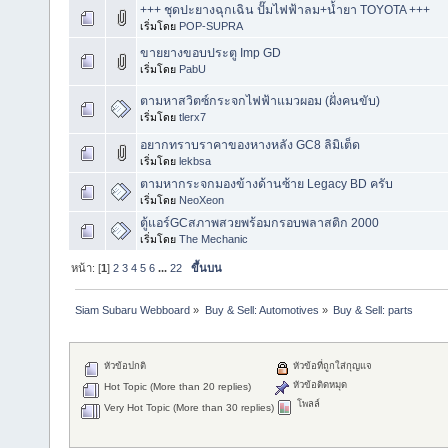
+++ ชุดปะยางฉุกเฉิน ปั๊มไฟฟ้าลม+น้ำยา TOYOTA +++
เริ่มโดย
POP-SUPRA
ขายยางขอบประตู Imp GD
เริ่มโดย
PabU
ตามหาสวิตซ์กระจกไฟฟ้าแมวผอม (ฝั่งคนขับ)
เริ่มโดย
tlerx7
อยากทราบราคาของหางหลัง GC8 ลิมิเต็ด
เริ่มโดย
lekbsa
ตามหากระจกมองข้างด้านซ้าย Legacy BD ครับ
เริ่มโดย
NeoXeon
ตู้แอร์GCสภาพสวยพร้อมกรอบพลาสติก 2000
เริ่มโดย
The Mechanic
หน้า: [
1
]
2
3
4
5
6
...
22
ขึ้นบน
Siam Subaru Webboard
»
Buy & Sell: Automotives
»
Buy & Sell: parts
หัวข้อปกติ
หัวข้อที่ถูกใส่กุญแจ
หัวข้อติดหมุด
Hot Topic (More than 20 replies)
โพลล์
Very Hot Topic (More than 30 replies)