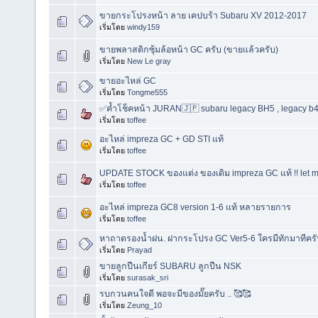
ขายกระโปรงหน้า ลาย เคปบร้า Subaru XV 2012-2017
เริ่มโดย
windy159
ขายพลาสติกซุ้มล้อหน้า GC ครับ (ขายแล้วครับ)
เริ่มโดย
New Le gray
ขายอะไหล่ GC
เริ่มโดย
Tongme555
✅ค้ำโช็คหน้า JURAN🇯🇵 subaru legacy BH5 , legacy b
เริ่มโดย
toffee
อะไหล่ impreza GC + GD STI แท้
เริ่มโดย
toffee
UPDATE STOCK ของแต่ง ของเดิม impreza GC แท้ !! let me f
เริ่มโดย
toffee
อะไหล่ impreza GC8 version 1-6 แท้ หลายรายการ
เริ่มโดย
toffee
หาถาดรองน้ำฝน. ฝากระโปรง GC Ver5-6 ใครมีทักมาทีครั
เริ่มโดย
Prayad
ขายลูกปืนเกียร์ SUBARU ลูกปืน NSK
เริ่มโดย
surasak_sri
รบกวนคนใจดี พอจะมีของมั๊ยครับ .. 🥰🥰
เริ่มโดย
Zeung_10