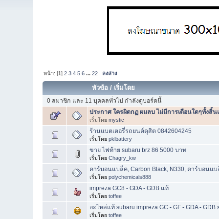
หน้า: [
1
]
2
3
4
5
6
...
22
ลงล่าง
หัวข้อ
/
เริ่มโดย
0 สมาชิก และ 11 บุคคลทั่วไป กำลังดูบอร์ดนี้
ประกาศ ใครผิดกฏ ผมลบ ไม่มีการเตือนใดๆทั้งสิ้น
เริ่มโดย
mystic
ร้านแบตเตอรี่รถยนต์ดุสิต 0842604245
เริ่มโดย
pklbattery
ขาย ไฟท้าย subaru brz 86 5000 บาท
เริ่มโดย
Chagry_kw
คาร์บอนแบล็ค, Carbon Black, N330, คาร์บอนแบล
เริ่มโดย
polychemicals888
impreza GC8 - GDA - GDB แท้
เริ่มโดย
toffee
อะไหล่แท้ subaru impreza GC - GF - GDA - GDB 
เริ่มโดย
toffee