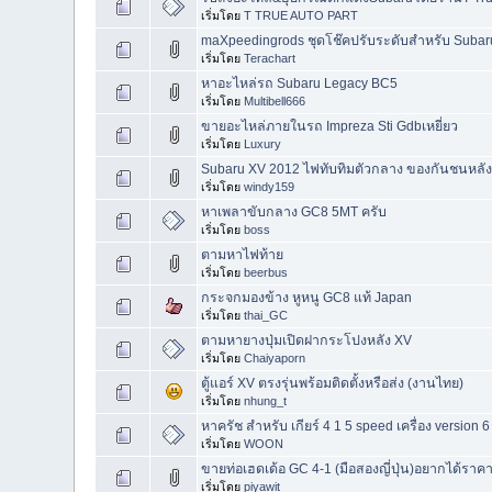
เริ่มโดย
T TRUE AUTO PART
maXpeedingrods ชุดโช๊คปรับระดับสำหรับ Suba
เริ่มโดย
Terachart
หาอะไหล่รถ Subaru Legacy BC5
เริ่มโดย
Multibell666
ขายอะไหล่ภายในรถ Impreza Sti Gdbเหยี่ยว
เริ่มโดย
Luxury
Subaru XV 2012 ไฟทับทิมตัวกลาง ของกันชนหลัง
เริ่มโดย
windy159
หาเพลาขับกลาง GC8 5MT ครับ
เริ่มโดย
boss
ตามหาไฟท้าย
เริ่มโดย
beerbus
กระจกมองข้าง หูหนู GC8 แท้ Japan
เริ่มโดย
thai_GC
ตามหายางปุ่มเปิดฝากระโปงหลัง XV
เริ่มโดย
Chaiyaporn
ตู้แอร์ XV ตรงรุ่นพร้อมติดตั้งหรือส่ง (งานไทย)
เริ่มโดย
nhung_t
หาครัช สำหรับ เกียร์ 4 1 5 speed เครื่อง version 6
เริ่มโดย
WOON
ขายท่อเฮดเด้อ GC 4-1 (มือสองญี่ปุ่น)อยากได้ราค
เริ่มโดย
piyawit