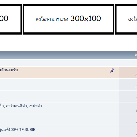
ต
แล้วนะครับ
3
2
็ก, คาร์บอนสีดำ, เขม่าดำ
ยุ่นแท้100% TF SUBIE