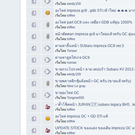
เริ่มโดย
windy159
อะไหล่ impreza gc8 , gdb STI เข้าใหม่ 🔥🔥🔥 มา
เริ่มโดย
toffee
อะไหล่ part GC8 และ เหยี่ยว GDB แท้ยุ่น 1000%
เริ่มโดย
toffee
หน้าตัดศอก impreza gc8 มาใหม่แล้วครับ GC ยุ่น
เริ่มโดย
toffee
ตามหาลิ้นหน้า SUbaru impreza GC8 ver.3
เริ่มโดย
Tonaor
ตามหาฮูดใส่เกจ GC6
เริ่มโดย
numac
ขายกระโปรงหน้า ลาย เคปบร้า Subaru XV 2012
เริ่มโดย
windy159
ขายพลาสติกซุ้มล้อหน้า GC ครับ (ขายแล้วครับ)
เริ่มโดย
New Le gray
ขายอะไหล่ GC
เริ่มโดย
Tongme555
✅ค้ำโช็คหน้า JURAN🇯🇵 subaru legacy BH5 , l
เริ่มโดย
toffee
อะไหล่ impreza GC + GD STI แท้
เริ่มโดย
toffee
UPDATE STOCK ของแต่ง ของเดิม impreza GC แท้ !! 
เริ่มโดย
toffee