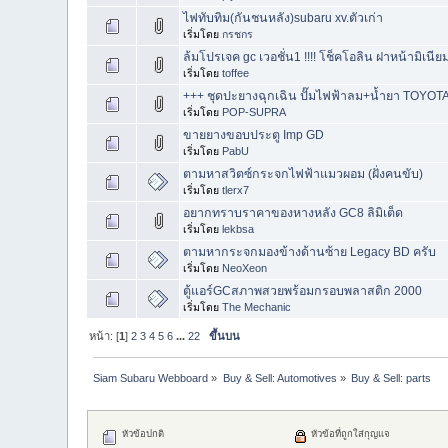
ไฟทับทิม(กันชนหลัง)​subaru​ xv.ตัวเก่า
เริ่มโดย
กรชกร
ล้มโปรเจค gc เวอชั่น1 !!!! โช็คโอลิน ฝาหน้ามิเนีย
เริ่มโดย
toffee
+++ ชุดปะยางฉุกเฉิน ปั๊มไฟฟ้าลม+น้ำยา TOYOT
เริ่มโดย
POP-SUPRA
ขายยางขอบประตู Imp GD
เริ่มโดย
PabU
ตามหาสวิตซ์กระจกไฟฟ้าแมวผอม (ฝั่งคนขับ)
เริ่มโดย
tlerx7
อยากทราบราคาของหางหลัง GC8 ลิมิเต็ด
เริ่มโดย
lekbsa
ตามหากระจกมองข้างด้านซ้าย Legacy BD ครับ
เริ่มโดย
NeoXeon
ตู้แอร์GCสภาพสวยพร้อมกรอบพลาสติก 2000
เริ่มโดย
The Mechanic
หน้า: [
1
]
2
3
4
5
6
...
22
ขึ้นบน
Siam Subaru Webboard
»
Buy & Sell: Automotives
»
Buy & Sell: parts
หัวข้อปกติ
หัวข้อที่ถูกใส่กุญแจ