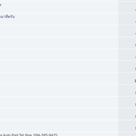
ร
มาทีครับ
1
 Auto Part Tel./line :094-395-9425