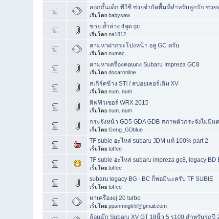
คอกกั้นเด็ก พีวีซี ช่วยจำกัดพื้นที่สำหรับลูกรัก ช
เริ่มโดย
babysaw
ขาย ค้ำล่าง 4จุด gc
เริ่มโดย
ne1812
ตามหาฝากระโปงหน้า อลู GC ครับ
เริ่มโดย
numac
ตามหาเครื่องคอแดง Subaru Impreza GC8
เริ่มโดย
docaronline
สเกิร์ตข้าง STI / สปอยเลอร์เดิม XV
เริ่มโดย
num..num
ดิฟฟิวเซอร์ WRX 2015
เริ่มโดย
num..num
กระจังหน้า GD5 GDA GDB สภาพตัวกระจังไม่มีแต
เริ่มโดย
Geng_GDblue
TF subie อะไหล่ subaru JDM แท้ 100% part 2
เริ่มโดย
toffee
TF subie อะไหล่ subaru impreza gc8, legacy BD B
เริ่มโดย
toffee
subaru legacy BG - BC ก็พอมีนะครับ TF SUBIE
เริ่มโดย
toffee
หาเครื่องej 20 turbo
เริ่มโดย
ppanmngkhl@gmail.com
ล้อแม๊ก Subaru XV GT 18นิ้ว 5 รู100 สำหรับรถปี