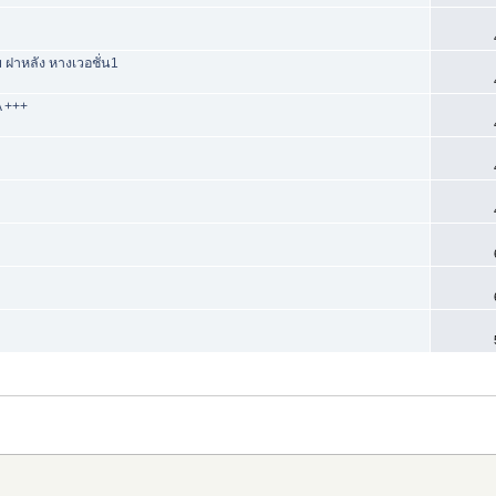
ม ฝาหลัง หางเวอชั่น1
A +++