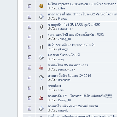
อะไหล่ impreza GC8 version 1-6 แท้ หลายรายกา
เริ่มโดย
toffee
หาถาดรองน้ำฝน. ฝากระโปรง GC Ver5-6 ใครมีทัก
เริ่มโดย
Prayad
ขายลูกปืนเกียร์ SUBARU ลูกปืน NSK
เริ่มโดย
surasak_sri
รบกวนคนใจดี พอจะมีของมั๊ยครับ .. 🥰🥰
เริ่มโดย
Zeung_10
ตั้งรับ ราวหลังคา Impreza GF ครับ
เริ่มโดย
jakkagy
XV ขาย กันชนหน้า แท้
เริ่มโดย
nuay
ขายอะไหล่ XV หลายรายการ
เริ่มโดย
perwat
«
1
2
»
ตามหา ปั๊มติก Subaru XV 2016
เริ่มโดย
littlebucks
ขายท่อ sti
เริ่มโดย
sam
ตามหาล้อ 17” .. ใครทราบชี้เป้าหน่อยครับ 
เริ่มโดย
Zeung_10
ตามหาไฟหน้า xv 2012ด้านซ้ายครับ
เริ่มโดย
narakrit
รับสั่งอะไหล่&อุปกรณ์ตกแต่งSubaruโดยร้านT True