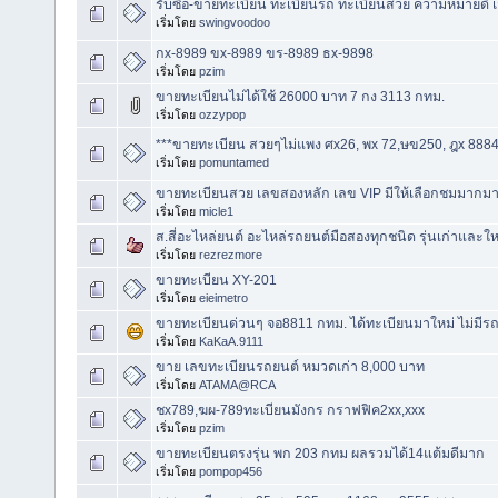
รับซื้อ-ขายทะเบียน ทะเบียนรถ ทะเบียนสวย ความหมายดี 
เริ่มโดย
swingvoodoo
กx-8989 ขx-8989 ขร-8989 ธx-9898
เริ่มโดย
pzim
ขายทะเบียนไม่ได้ใช้ 26000 บาท 7 กง 3113 กทม.
เริ่มโดย
ozzypop
***ขายทะเบียน สวยๆไม่แพง ศx26, พx 72,ษข250, ฎx 888
เริ่มโดย
pomuntamed
ขายทะเบียนสวย เลขสองหลัก เลข VIP มีให้เลือกชมมากม
เริ่มโดย
micle1
ส.สี่อะไหล่ยนต์ อะไหล่รถยนต์มือสองทุกชนิด รุ่นเก่าและใ
เริ่มโดย
rezrezmore
ขายทะเบียน XY-201
เริ่มโดย
eieimetro
ขายทะเบียนด่วนๆ จอ8811 กทม. ได้ทะเบียนมาใหม่ ไม่มีรถใ
เริ่มโดย
KaKaA.9111
ขาย เลขทะเบียนรถยนต์ หมวดเก่า 8,000 บาท
เริ่มโดย
ATAMA@RCA
ชx789,ฆผ-789ทะเบียนมังกร กราฟฟิค2xx,xxx
เริ่มโดย
pzim
ขายทะเบียนตรงรุ่น พก 203 กทม ผลรวมได้14แต้มดีมาก
เริ่มโดย
pompop456