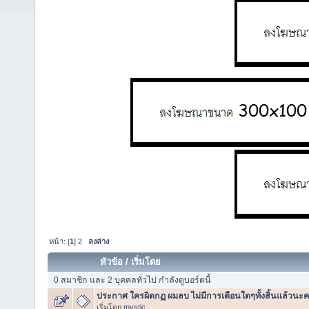
หน้า: [
1
]
2
ลงล่าง
หัวข้อ
/
เริ่มโดย
0 สมาชิก และ 2 บุคคลทั่วไป กำลังดูบอร์ดนี้
ประกาศ ใครผิดกฏ ผมลบ ไม่มีการเตือนใดๆทั้งสิ้นแล้วนะค
เริ่มโดย
mystic