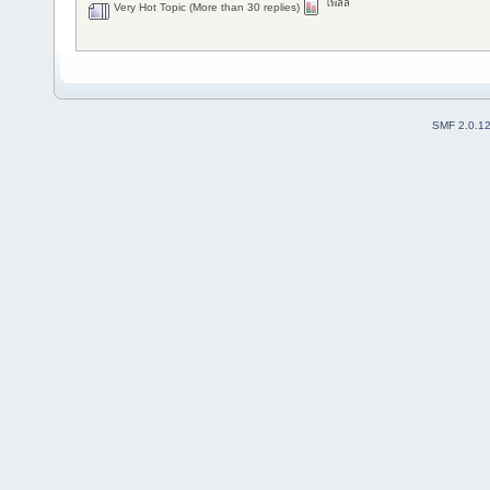
โพลล์
Very Hot Topic (More than 30 replies)
SMF 2.0.1