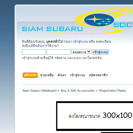
ยินดีต้อนรับคุณ,
บุคคลทั่วไป
กรุณา
เข้าสู่ระบบ
หรือ
ลงทะเบียน
ส่งอีเมล์ยืนยันการใช้งาน?
เข้าสู่ระบบด้วยชื่อผู้ใช้ รหัสผ่าน และระยะเวลาในเซสชั่น
หน้าแรก
ช่วยเหลือ
ค้นหา
เข้าสู่ระบบ
สมัครสมาชิก
Siam Subaru Webboard
»
Buy & Sell: Accessories
»
Registration Plates