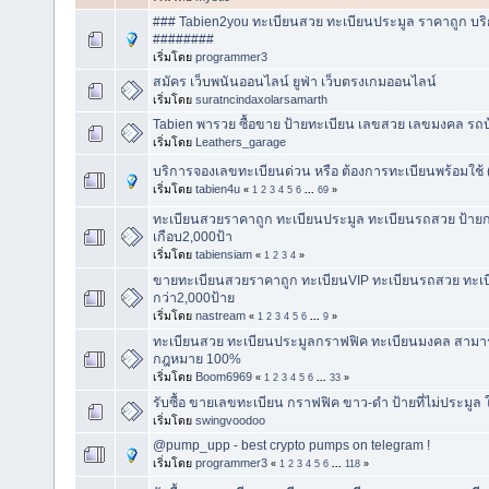
### Tabien2you ทะเบียนสวย ทะเบียนประมูล ราคาถูก บริก
########
เริ่มโดย
programmer3
สมัคร เว็บพนันออนไลน์ ยูฟ่า เว็บตรงเกมออนไลน์
เริ่มโดย
suratncindaxolarsamarth
Tabien พารวย ซื้อขาย ป้ายทะเบียน เลขสวย เลขมงคล รถบ
เริ่มโดย
Leathers_garage
บริการจองเลขทะเบียนด่วน หรือ ต้องการทะเบียนพร้อมใช้
เริ่มโดย
tabien4u
«
1
2
3
4
5
6
...
69
»
ทะเบียนสวยราคาถูก ทะเบียนประมูล ทะเบียนรถสวย ป้าย
เกือบ2,000ป้า
เริ่มโดย
tabiensiam
«
1
2
3
4
»
ขายทะเบียนสวยราคาถูก ทะเบียนVIP ทะเบียนรถสวย ทะเ
กว่า2,000ป้าย
เริ่มโดย
nastream
«
1
2
3
4
5
6
...
9
»
ทะเบียนสวย ทะเบียนประมูลกราฟฟิค ทะเบียนมงคล สามาร
กฎหมาย 100%
เริ่มโดย
Boom6969
«
1
2
3
4
5
6
...
33
»
รับซื้อ ขายเลขทะเบียน กราฟฟิค ขาว-ดำ ป้ายที่ไม่ประมูล ให
เริ่มโดย
swingvoodoo
@pump_upp - best crypto pumps on telegram !
เริ่มโดย
programmer3
«
1
2
3
4
5
6
...
118
»