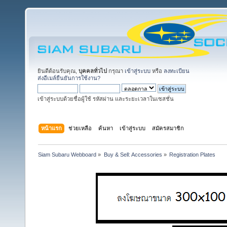
ยินดีต้อนรับคุณ,
บุคคลทั่วไป
กรุณา
เข้าสู่ระบบ
หรือ
ลงทะเบียน
ส่งอีเมล์ยืนยันการใช้งาน?
เข้าสู่ระบบด้วยชื่อผู้ใช้ รหัสผ่าน และระยะเวลาในเซสชั่น
หน้าแรก
ช่วยเหลือ
ค้นหา
เข้าสู่ระบบ
สมัครสมาชิก
Siam Subaru Webboard
»
Buy & Sell: Accessories
»
Registration Plates