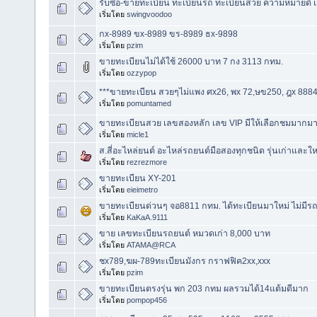
รับซื้อ-ขายทะเบียน ทะเบียนรถ ทะเบียนสวย ความหมายดี 
เริ่มโดย
swingvoodoo
กx-8989 ขx-8989 ขร-8989 ธx-9898
เริ่มโดย
pzim
ขายทะเบียนไม่ได้ใช้ 26000 บาท 7 กง 3113 กทม.
เริ่มโดย
ozzypop
***ขายทะเบียน สวยๆไม่แพง ศx26, พx 72,ษข250, ฎx 888
เริ่มโดย
pomuntamed
ขายทะเบียนสวย เลขสองหลัก เลข VIP มีให้เลือกชมมากม
เริ่มโดย
micle1
ส.สี่อะไหล่ยนต์ อะไหล่รถยนต์มือสองทุกชนิด รุ่นเก่าและใ
เริ่มโดย
rezrezmore
ขายทะเบียน XY-201
เริ่มโดย
eieimetro
ขายทะเบียนด่วนๆ จอ8811 กทม. ได้ทะเบียนมาใหม่ ไม่มีรถใ
เริ่มโดย
KaKaA.9111
ขาย เลขทะเบียนรถยนต์ หมวดเก่า 8,000 บาท
เริ่มโดย
ATAMA@RCA
ชx789,ฆผ-789ทะเบียนมังกร กราฟฟิค2xx,xxx
เริ่มโดย
pzim
ขายทะเบียนตรงรุ่น พก 203 กทม ผลรวมได้14แต้มดีมาก
เริ่มโดย
pompop456