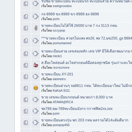
รับซื้อ-ขายทะเบียน ทะเบียนรถ ทะเบียนสวย ความหมายดี 
เริ่มโดย
swingvoodoo
กx-8989 ขx-8989 ขร-8989 ธx-9898
เริ่มโดย
pzim
ขายทะเบียนไม่ได้ใช้ 26000 บาท 7 กง 3113 กทม.
เริ่มโดย
ozzypop
***ขายทะเบียน สวยๆไม่แพง ศx26, พx 72,ษข250, ฎx 888
เริ่มโดย
pomuntamed
ขายทะเบียนสวย เลขสองหลัก เลข VIP มีให้เลือกชมมากม
เริ่มโดย
micle1
ส.สี่อะไหล่ยนต์ อะไหล่รถยนต์มือสองทุกชนิด รุ่นเก่าและใ
เริ่มโดย
rezrezmore
ขายทะเบียน XY-201
เริ่มโดย
eieimetro
ขายทะเบียนด่วนๆ จอ8811 กทม. ได้ทะเบียนมาใหม่ ไม่มีรถใ
เริ่มโดย
KaKaA.9111
ขาย เลขทะเบียนรถยนต์ หมวดเก่า 8,000 บาท
เริ่มโดย
ATAMA@RCA
ชx789,ฆผ-789ทะเบียนมังกร กราฟฟิค2xx,xxx
เริ่มโดย
pzim
ขายทะเบียนตรงรุ่น พก 203 กทม ผลรวมได้14แต้มดีมาก
เริ่มโดย
pompop456