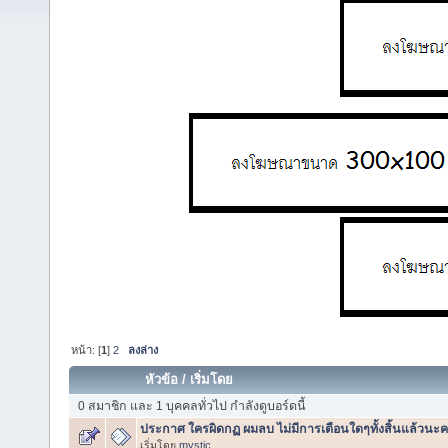
หน้า: [
1
]
2
ลงล่าง
หัวข้อ
/
เริ่มโดย
0 สมาชิก และ 1 บุคคลทั่วไป กำลังดูบอร์ดนี้
ประกาศ ใครผิดกฏ ผมลบ ไม่มีการเตือนใดๆทั้งสิ้นแล้วนะค
เริ่มโดย
mystic