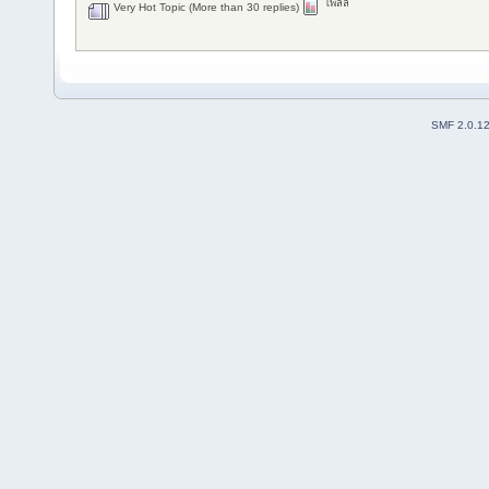
โพลล์
Very Hot Topic (More than 30 replies)
SMF 2.0.1