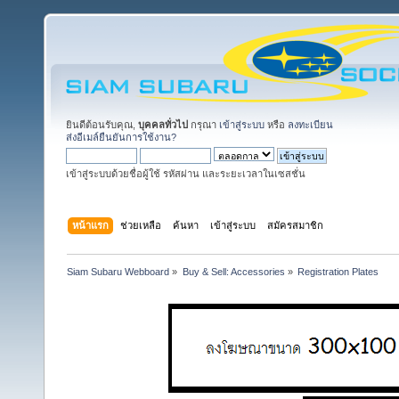
ยินดีต้อนรับคุณ,
บุคคลทั่วไป
กรุณา
เข้าสู่ระบบ
หรือ
ลงทะเบียน
ส่งอีเมล์ยืนยันการใช้งาน?
เข้าสู่ระบบด้วยชื่อผู้ใช้ รหัสผ่าน และระยะเวลาในเซสชั่น
หน้าแรก
ช่วยเหลือ
ค้นหา
เข้าสู่ระบบ
สมัครสมาชิก
Siam Subaru Webboard
»
Buy & Sell: Accessories
»
Registration Plates