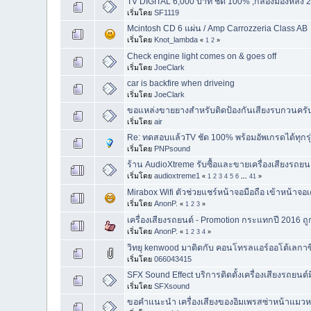
TV DIGITAL 6,000 บาท ชัด 100% ,กล้องมองหลัง
เริ่มโดย
SF1119
Mcintosh CD 6 แผ่น / Amp Carrozzeria Class AB
เริ่มโดย
Knot_lambda
«
1
2
»
Check engine light comes on & goes off
เริ่มโดย
JoeClark
car is backfire when driveing
เริ่มโดย
JoeClark
ขอแหล่งขายยางสำหรับติดป้องกันเสียงรบกวนครั
เริ่มโดย
air
Re: ทดสอบแล้วTV ชัด 100% พร้อมอัพเกรดได้ทุกรุ่
เริ่มโดย
PNPsound
ร้าน AudioXtreme รับซื้อและขายเครื่องเสียงรถยน
เริ่มโดย
audioxtreme1
«
1
2
3
4
5
6
...
41
»
Mirabox Wifi ตัวช่วยแชร์หน้าจอมือถือ เข้าหน้าจอเ
เริ่มโดย
AnonP.
«
1
2
3
»
เครื่องเสียงรถยนต์ - Promotion กระแทกปี 2016 ถูกแ
เริ่มโดย
AnonP.
«
1
2
3
4
»
วิทยุ kenwood มาติดกับ คอนโทรลแอร์ออโต้เลกาซ
เริ่มโดย
066043415
SFX Sound Effect บริการติดตั้งเครื่องเสียงรถยนต์
เริ่มโดย
SFXsound
ขอคำแนะนำ เครื่องเสียงของอิมเพรสซ่าหน้าแมวห