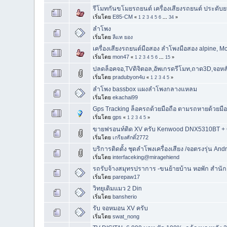
รีโมทกันขโมยรถยนต์ เครื่องเสียงรถยนต์ ประดับ
เริ่มโดย
E85-CM
«
1
2
3
4
5
6
...
34
»
ลำโพง
เริ่มโดย
ลีแท ยอง
เครื่องเสียงรถยนต์มือสอง ลำโพงมือสอง alpine, Mci
เริ่มโดย
mon47
«
1
2
3
4
5
6
...
15
»
ปลดล็อคจอ,TVดิจิตอล,อัพเกรดรีโมท,ถาด3D,จอหลั
เริ่มโดย
pradubyon4u
«
1
2
3
4
5
»
ลำโพง bassbox แผงลำโพงกลางแหลม
เริ่มโดย
ekachai99
Gps Tracking ล็อครถด้วยมือถือ ตามรถหายด้วยม
เริ่มโดย
gps
«
1
2
3
4
5
»
ขายฟรอนท์ติด XV ครับ Kenwood DNX5310BT +
เริ่มโดย
เกรียงศักดิ์2772
บริการติดตั้ง ชุดลำโพงเครื่องเสียง /จอตรงรุ่น An
เริ่มโดย
interfaceking@miragehiend
รถรับจ้างสมุทรปราการ -ขนย้ายบ้าน หอพัก สำนักง
เริ่มโดย
parepaw17
วิทยุเดิมแมว 2 Din
เริ่มโดย
bansherio
รับ จอหมอน XV ครับ
เริ่มโดย
swat_nong