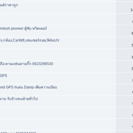
ยนต์ราคาถูก
1
ntosh pioneer ตู้ซับ ทวิตเตอร์
9
ง,กล้อง,CarWifi,เซนเซอร์ถอย,ฟิล์มUV
3
1
ือถือ ตามแฟนตามกิ๊ก 0623296530
3
 GPS
droid GPS //แผ่น Damp เพิ่มความเงียบ
าน รับจ้างขนย้ายทั่วไป