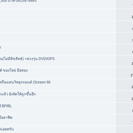
 2,500 บาท 0625974885
1
บ
น(ไม่มีลิขสิทธ์) +ตรงรุ่น DVD/GPS
1
ต์ ของใหม่ มือสอง
2
ครื่องเล่นวิทยุรถยนต์ (Screen Mi
2
ล้ว ยังจัดให้ถูกขึ้นอีก
2
ี BP/BL
มืออาชีพ
น่อยครับ