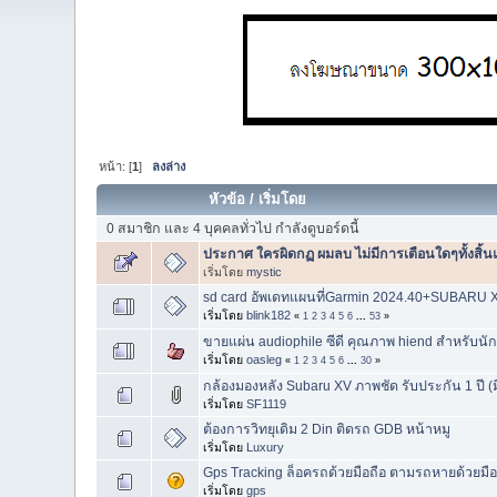
หน้า: [
1
]
ลงล่าง
หัวข้อ
/
เริ่มโดย
0 สมาชิก และ 4 บุคคลทั่วไป กำลังดูบอร์ดนี้
ประกาศ ใครผิดกฏ ผมลบ ไม่มีการเตือนใดๆทั้งสิ้น
เริ่มโดย
mystic
sd card อัพเดทแผนที่Garmin 2024.40+SUBARU 
เริ่มโดย
blink182
«
1
2
3
4
5
6
...
53
»
ขายแผ่น audiophile ซีดี คุณภาพ hiend สำหรับนัก
เริ่มโดย
oasleg
«
1
2
3
4
5
6
...
30
»
กล้องมองหลัง Subaru XV ภาพชัด รับประกัน 1 ปี 
เริ่มโดย
SF1119
ต้องการวิทยุเดิม 2 Din ติดรถ GDB หน้าหมู
เริ่มโดย
Luxury
Gps Tracking ล็อครถด้วยมือถือ ตามรถหายด้วยม
เริ่มโดย
gps