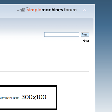
ข่าว: