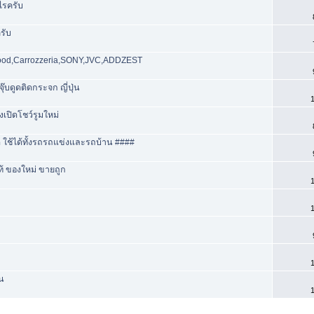
าไรครับ
รับ
d,Carrozzeria,SONY,JVC,ADDZEST
๊บดูดติดกระจก ญี่ปุ่น
1
งเปิดโชว์รูมใหม่
 ใช้ได้ทั้งรถรถแข่งและรถบ้าน ####
ท้ ของใหม่ ขายถูก
1
1
1
้น
1