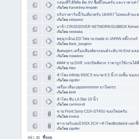
กล่องทีวี ดิจิทัล ติด XV ซื้อที่ไหนครับ และราคาเท่
เริ่มโดย
Kanokthep Ampalin
ปรับราคาวันนี้วันเดียวครับ 18/4/57 ไม่ลดแล้วนะค
เริ่มโดย
stdspeed
มาจ้า CROSSOVER NETWORK/SUBBOX Kenwoo
เริ่มโดย
newbaba
พลุฉุกเฉินLED ไฟฉาย made in JAPAN สติ๊กเกอร์ จุ
เริ่มโดย
Bank_bangbon
พิเศษสุดๆ เครื่องเสียงติดรถยนต์ระดับ Hi-End ฉลอ
เริ่มโดย
matadonz
#### ขาย DVR วงจรปิดติดรถ ราคาถูกใช้งานได้ดี
เริ่มโดย
Hiter
ลำโพง infinity 650CS ขนาด 6.5 นิ้วรวมชิ้น ของแ
เริ่มโดย
signifer
เครื่อง เสียง japannnnnnn มาใหม่ๆๆ
เริ่มโดย
lekfit
ลำโพง ซับ LA Star 10 นิ้ว
เริ่มโดย
carrimoroll
ขาย Front Sony CDX-GT45U ของใหม่ครับ
เริ่มโดย
kookai
พาวเวอร์แอมป์ NSX 2CH +ลำโพงBostwick แยกชิ
เริ่มโดย
signifer
หน้า: [
1
]
ขึ้นบน