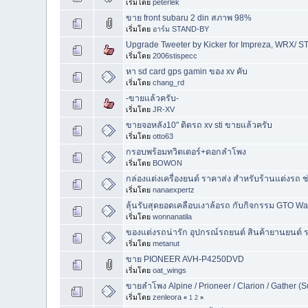
เริ่มโดย
peterlek
ขาย front subaru 2 din สภาพ 98%
เริ่มโดย
อาร์ม STAND-BY
Upgrade Tweeter by Kicker for Impreza, WRX/ ST
เริ่มโดย
2006stispecc
หา sd card gps gamin ของ xv คับ
เริ่มโดย
chang_rd
-ขายแล้วครับ-
เริ่มโดย
JR-XV
ขายจอหลัง10" ติดรถ xv sti ขายแล้วครับ
เริ่มโดย
otto63
กรอบพร้อมทวิตเตอร์+ดอกลำโพง
เริ่มโดย
BOWON
กล่องแต่งเครื่องยนต์ ราคาส่ง สำหรับร้านแต่งรถ ช
เริ่มโดย
nanaexpertz
ลุ้นรับสุดยอดเคลือบเงาล้อรถ กับกิจกรรม GTO Wax
เริ่มโดย
wonnanatila
ของแต่งรถน่ารัก อุปกรณ์รถยนต์ สินค้ายานยนต์ 
เริ่มโดย
metanut
ขาย PIONEER AVH-P4250DVD
เริ่มโดย
oat_wings
ขายลำโพง Alpine / Prioneer / Clarion / Gather 
เริ่มโดย
zenleora
«
1
2
»