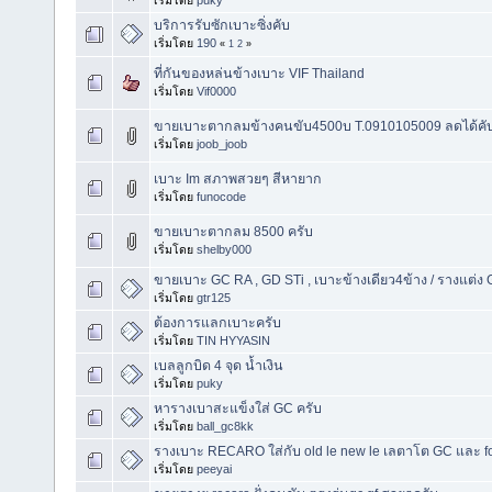
บริการรับซักเบาะซิ่งคับ
เริ่มโดย
190
«
1
2
»
ที่กันของหล่นข้างเบาะ VIF Thailand
เริ่มโดย
Vif0000
ขายเบาะตากลมข้างคนขับ4500บ T.0910105009 ลดได้คั
เริ่มโดย
joob_joob
เบาะ Im สภาพสวยๆ สีหายาก
เริ่มโดย
funocode
ขายเบาะตากลม 8500 ครับ
เริ่มโดย
shelby000
ขายเบาะ GC RA , GD STi , เบาะข้างเดียว4ข้าง / รางแต่
เริ่มโดย
gtr125
ต้องการแลกเบาะครับ
เริ่มโดย
TIN HYYASIN
เบลลูกบิด 4 จุด น้ำเงิน
เริ่มโดย
puky
หารางเบาสะแข็งใส่ GC ครับ
เริ่มโดย
ball_gc8kk
รางเบาะ RECARO ใส่กับ old le new le เลตาโต GC และ f
เริ่มโดย
peeyai