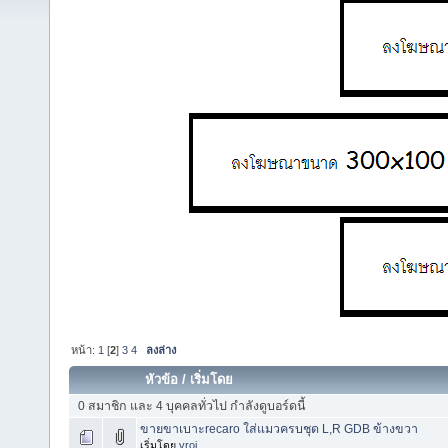
หน้า:
1
[
2
]
3
4
ลงล่าง
หัวข้อ
/
เริ่มโดย
0 สมาชิก และ 4 บุคคลทั่วไป กำลังดูบอร์ดนี้
ขายขาเบาะrecaro ใส่แมวครบชุด L,R GDB ข้างขวา
เริ่มโดย
vroj