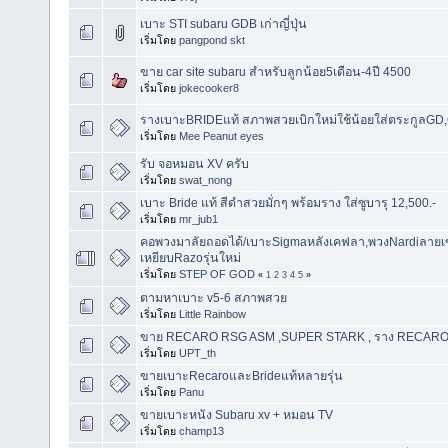
เบาะ STI subaru GDB เก่าญี่ปุ่น
เริ่มโดย
pangpond skt
ขาย car site subaru สำหรับลูกน้อย5เดือน-4ปี 4500
เริ่มโดย
jokecooker8
รางเบาะBRIDEแท้ สภาพสวยเบิกใหม่ใช้น้อยใส่ตระกูลGD
เริ่มโดย
Mee Peanut eyes
รับ จอหมอน XV ครับ
เริ่มโดย
swat_nong
เบาะ Bride แท้ สีดำสวยมั่กๆ พร้อมราง ใส่ซูบารุ 12,500.-
เริ่มโดย
mr_jub1
คอพวงมาลัยถอดได้/เบาะSigmaหลังเคฟลา,พวงNardiลายเ
เหยียบRazoรุ่นใหม่
เริ่มโดย
STEP OF GOD
«
1
2
3
4
5
»
ตามหาเบาะ v5-6 สภาพสวย
เริ่มโดย
Little Rainbow
ขาย RECARO RSG ASM ,SUPER STARK , ราง RECARO G
เริ่มโดย
UPT_th
ขายเบาะRecaroและBrideแท้หลายรุ่น
เริ่มโดย
Panu
ขายเบาะหนัง Subaru xv + หมอน TV
เริ่มโดย
champ13