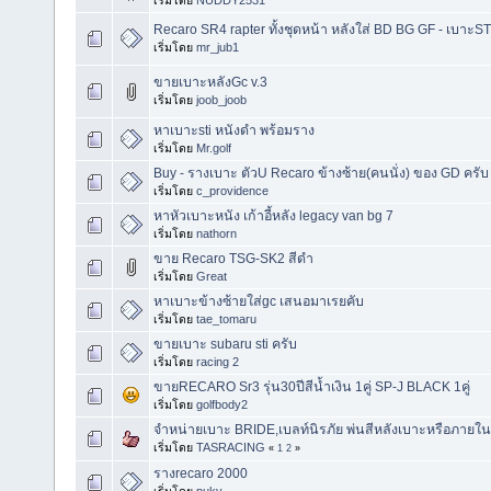
Recaro SR4 rapter ทั้งชุดหน้า หลังใส่ BD BG GF - เบาะST
เริ่มโดย
mr_jub1
ขายเบาะหลังGc v.3
เริ่มโดย
joob_joob
หาเบาะsti หนังดำ พร้อมราง
เริ่มโดย
Mr.golf
Buy - รางเบาะ ตัวU Recaro ข้างซ้าย(คนนั่ง) ของ GD ครับ
เริ่มโดย
c_providence
หาหัวเบาะหนัง เก้าอี้หลัง legacy van bg 7
เริ่มโดย
nathorn
ขาย Recaro TSG-SK2 สีดำ
เริ่มโดย
Great
หาเบาะข้างซ้ายใส่gc เสนอมาเรยคับ
เริ่มโดย
tae_tomaru
ขายเบาะ subaru sti ครับ
เริ่มโดย
racing 2
ขายRECARO Sr3 รุ่น30ปีสีน้ำเงิน 1คู่ SP-J BLACK 1คู่
เริ่มโดย
golfbody2
จำหน่ายเบาะ BRIDE,เบลท์นิรภัย พ่นสีหลังเบาะหรือภา
เริ่มโดย
TASRACING
«
1
2
»
รางrecaro 2000
เริ่มโดย
puky