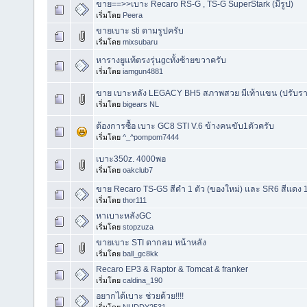
ขาย==>>เบาะ Recaro RS-G , TS-G SuperStark (มีรูป)
เริ่มโดย
Peera
ขายเบาะ sti ตามรูปครับ
เริ่มโดย
mixsubaru
หารางยูแท้ตรงรุ่นgcทั้งซ้ายขวาครับ
เริ่มโดย
iamgun4881
ขาย เบาะหลัง LEGACY BH5 สภาพสวย มีเท้าแขน (ปรับร
เริ่มโดย
bigears NL
ต้องการซื้อ เบาะ GC8 STI V.6 ข้างคนขับ1ตัวครับ
เริ่มโดย
^_^pompom7444
เบาะ350z. 4000พอ
เริ่มโดย
oakclub7
ขาย Recaro TS-GS สีดำ 1 ตัว (ของใหม่) และ SR6 สีแดง 1 
เริ่มโดย
thor111
หาเบาะหลังGC
เริ่มโดย
stopzuza
ขายเบาะ STI ตากลม หน้าหลัง
เริ่มโดย
ball_gc8kk
Recaro EP3 & Raptor & Tomcat & franker
เริ่มโดย
caldina_190
อยากได้เบาะ ช่วยด้วย!!!!
เริ่มโดย
NUDDY2531