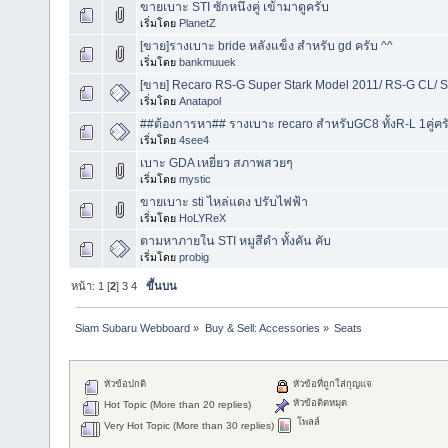
ขายเบาะ STI ซักหนึ่งคู่ เข้ามาดูครับ
เริ่มโดย
PlanetZ
[ขาย]รางเบาะ bride หลังแข็ง สำหรับ gd ครับ ^^
เริ่มโดย
bankmuuek
[ขาย] Recaro RS-G Super Stark Model 2011/ RS-G CL/ S
เริ่มโดย
Anatapol
##ต้องการหา## รางเบาะ recaro สำหรับGC8 ทั้งR-L 1คู่คร
เริ่มโดย
4see4
เบาะ GDA เหยี่ยว สภาพสวยๆ
เริ่มโดย
mystic
ขายเบาะ sti ไหล่แดง ปรับไฟฟ้า
เริ่มโดย
HoLYReX
ตามหาภายใน STI หมูสีดำ ทั้งคัน คับ
เริ่มโดย
probig
หน้า:
1
[
2
]
3
4
ขึ้นบน
Siam Subaru Webboard
»
Buy & Sell: Accessories
»
Seats
หัวข้อปกติ
หัวข้อที่ถูกใส่กุญแจ
หัวข้อติดหมุด
Hot Topic (More than 20 replies)
โพลล์
Very Hot Topic (More than 30 replies)