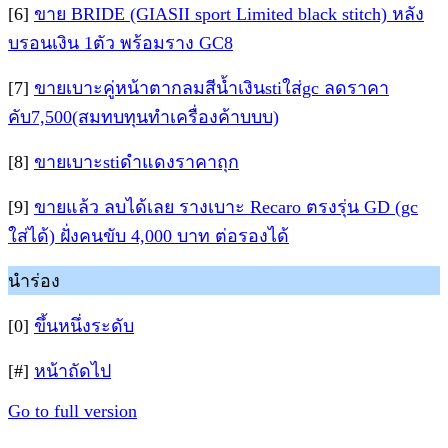
[6]
ขาย BRIDE (GIASII sport Limited black stitch) หลัง
บรอนเงิน 1ตัว พร้อมราง GC8
[7]
ขายเบาะคู่หน้าตากลมสีน้ำเงินstiใส่gc ลดราคา
คับ7,500(สมทบทุนทำเครื่องค้าบบบ)
[8]
ขายเบาะstiดำแดงราคาถุก
[9]
ขายแล้ว ลบได้เลย รางเบาะ Recaro ตรงรุ่น GD (gc
ใส่ได้) ฝั่งคนขับ 4,000 บาท ต่อรองได้
นำร่อง
[0]
ขึ้นหนึ่งระดับ
[#]
หน้าถัดไป
Go to full version