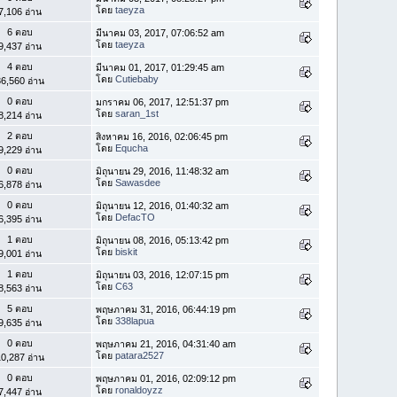
โดย
taeyza
7,106 อ่าน
6 ตอบ
มีนาคม 03, 2017, 07:06:52 am
โดย
taeyza
9,437 อ่าน
4 ตอบ
มีนาคม 01, 2017, 01:29:45 am
โดย
Cutiebaby
6,560 อ่าน
0 ตอบ
มกราคม 06, 2017, 12:51:37 pm
โดย
saran_1st
8,214 อ่าน
2 ตอบ
สิงหาคม 16, 2016, 02:06:45 pm
โดย
Equcha
9,229 อ่าน
0 ตอบ
มิถุนายน 29, 2016, 11:48:32 am
โดย
Sawasdee
6,878 อ่าน
0 ตอบ
มิถุนายน 12, 2016, 01:40:32 am
โดย
DefacTO
6,395 อ่าน
1 ตอบ
มิถุนายน 08, 2016, 05:13:42 pm
โดย
biskit
9,001 อ่าน
1 ตอบ
มิถุนายน 03, 2016, 12:07:15 pm
โดย
C63
8,563 อ่าน
5 ตอบ
พฤษภาคม 31, 2016, 06:44:19 pm
โดย
338lapua
9,635 อ่าน
0 ตอบ
พฤษภาคม 21, 2016, 04:31:40 am
โดย
patara2527
0,287 อ่าน
0 ตอบ
พฤษภาคม 01, 2016, 02:09:12 pm
โดย
ronaldoyzz
7,447 อ่าน