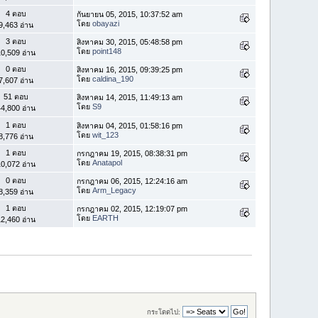
4 ตอบ
กันยายน 05, 2015, 10:37:52 am
โดย
obayazi
9,463 อ่าน
3 ตอบ
สิงหาคม 30, 2015, 05:48:58 pm
โดย
point148
0,509 อ่าน
0 ตอบ
สิงหาคม 16, 2015, 09:39:25 pm
โดย
caldina_190
7,607 อ่าน
51 ตอบ
สิงหาคม 14, 2015, 11:49:13 am
โดย
S9
4,800 อ่าน
1 ตอบ
สิงหาคม 04, 2015, 01:58:16 pm
โดย
wit_123
8,776 อ่าน
1 ตอบ
กรกฎาคม 19, 2015, 08:38:31 pm
โดย
Anatapol
0,072 อ่าน
0 ตอบ
กรกฎาคม 06, 2015, 12:24:16 am
โดย
Arm_Legacy
8,359 อ่าน
1 ตอบ
กรกฎาคม 02, 2015, 12:19:07 pm
โดย
EARTH
2,460 อ่าน
กระโดดไป: