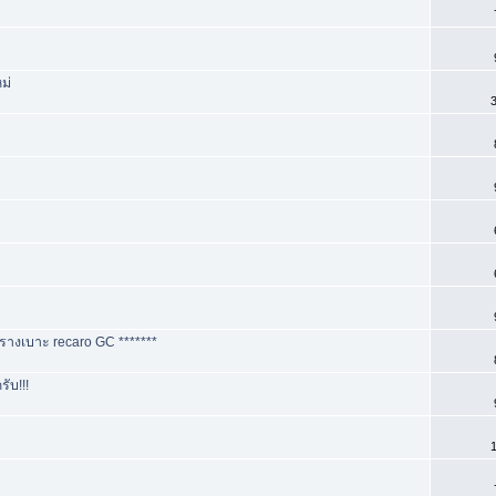
ม่
3
 รางเบาะ recaro GC *******
ับ!!!
1