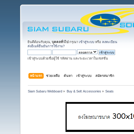
ยินดีต้อนรับคุณ,
บุคคลทั่วไป
กรุณา
เข้าสู่ระบบ
หรือ
ลงทะเบียน
ส่งอีเมล์ยืนยันการใช้งาน?
เข้าสู่ระบบด้วยชื่อผู้ใช้ รหัสผ่าน และระยะเวลาในเซสชั่น
หน้าแรก
ช่วยเหลือ
ค้นหา
เข้าสู่ระบบ
สมัครสมาชิก
Siam Subaru Webboard
»
Buy & Sell: Accessories
»
Seats