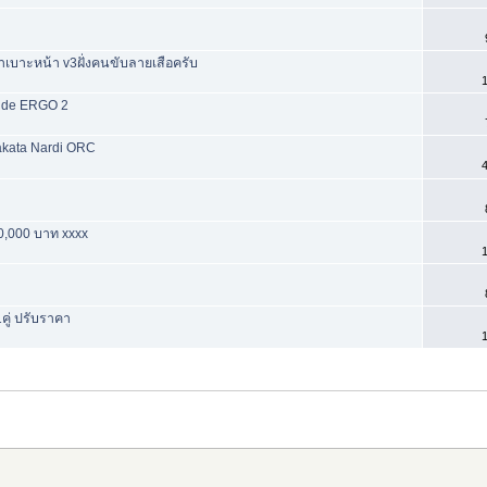
าะหน้า v3ฝั่งคนขับลายเสือครับ
1
ride ERGO 2
Takata Nardi ORC
4
0,000 บาท xxxx
1
ู่ ปรับราคา
1