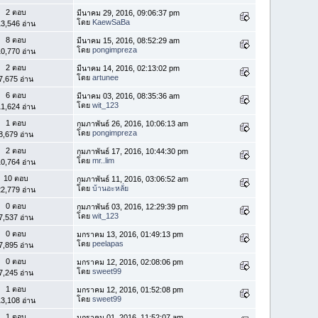
2 ตอบ
มีนาคม 29, 2016, 09:06:37 pm
โดย
KaewSaBa
3,546 อ่าน
8 ตอบ
มีนาคม 15, 2016, 08:52:29 am
โดย
pongimpreza
0,770 อ่าน
2 ตอบ
มีนาคม 14, 2016, 02:13:02 pm
โดย
artunee
7,675 อ่าน
6 ตอบ
มีนาคม 03, 2016, 08:35:36 am
โดย
wit_123
1,624 อ่าน
1 ตอบ
กุมภาพันธ์ 26, 2016, 10:06:13 am
โดย
pongimpreza
8,679 อ่าน
2 ตอบ
กุมภาพันธ์ 17, 2016, 10:44:30 pm
โดย
mr..lim
0,764 อ่าน
10 ตอบ
กุมภาพันธ์ 11, 2016, 03:06:52 am
โดย
บ้านอะหลั่ย
2,779 อ่าน
0 ตอบ
กุมภาพันธ์ 03, 2016, 12:29:39 pm
โดย
wit_123
7,537 อ่าน
0 ตอบ
มกราคม 13, 2016, 01:49:13 pm
โดย
peelapas
7,895 อ่าน
0 ตอบ
มกราคม 12, 2016, 02:08:06 pm
โดย
sweet99
7,245 อ่าน
1 ตอบ
มกราคม 12, 2016, 01:52:08 pm
โดย
sweet99
3,108 อ่าน
1 ตอบ
มกราคม 01, 2016, 11:52:07 am