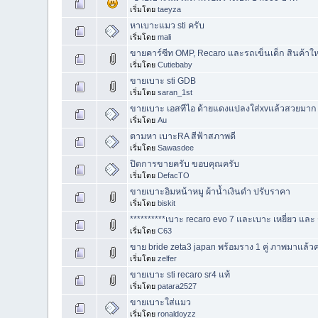
เริ่มโดย
taeyza
หาเบาะแมว sti ครับ
เริ่มโดย
mali
ขายคาร์ซีท OMP, Recaro และรถเข็นเด็ก สินค้าให
เริ่มโดย
Cutiebaby
ขายเบาะ sti GDB
เริ่มโดย
saran_1st
ขายเบาะ เอสทีไอ ด้ายแดงแปลงใส่xvแล้วสวยมาก
เริ่มโดย
Au
ตามหา เบาะRA สีฟ้าสภาพดี
เริ่มโดย
Sawasdee
ปิดการขายครับ ขอบคุณครับ
เริ่มโดย
DefacTO
ขายเบาะอิมหน้าหมู ผ้าน้ำเงินดำ ปรับราคา
เริ่มโดย
biskit
**********เบาะ recaro evo 7 และเบาะ เหยี่ยว และ
เริ่มโดย
C63
ขาย bride zeta3 japan พร้อมราง 1 คู่ ภาพมาแล้วคร
เริ่มโดย
zelfer
ขายเบาะ sti recaro sr4 แท้
เริ่มโดย
patara2527
ขายเบาะใส่แมว
เริ่มโดย
ronaldoyzz