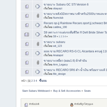
ขายเบาะ Subaru GC STI Version 6
เริ่มโดย
obayazi
ขายเบาะหลังGDสภาพนางฟ้าครับ2500บาทและหาเบ
เริ่มโดย
Numclub
Recaro sp-jj Rainbow Recaro.sport.jj.schwarz B
เริ่มโดย
caldina_190
S9 เพราะการแต่งรถคือชีวิต !!! Defi Bride Silver 
เริ่มโดย
S9
«
1
2
3
4
»
ขายเบาะ subaru
เริ่มโดย
wit_123
xxxx ขาย RECARO RS-G CL Alcantara ครบคู่ 11
เริ่มโดย
Anatapol
ขายเบาะเหยี่ยว (ผอม1.6) ผ้าดำมัน
เริ่มโดย
Arm_Legacy
ขายเบาะ RECARO SR6 ดำ-น้ำเงิน พร้อมรางแท้ 1ค
เริ่มโดย
Me_design
หน้า: [
1
]
2
3
4
ขึ้นบน
Siam Subaru Webboard
»
Buy & Sell: Accessories
»
Seats
หัวข้อปกติ
หัวข้อที่ถูกใส่กุญแจ