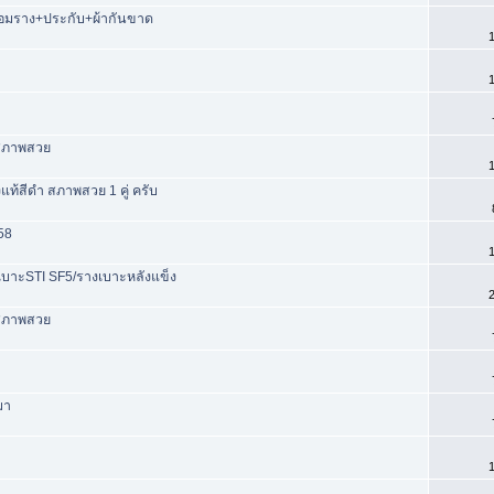
้อมราง+ประกับ+ผ้ากันขาด
1
1
ัวสภาพสวย
1
ท้สีดำ สภาพสวย 1 คู่ ครับ
58
1
/เบาะSTI SF5/รางเบาะหลังแข็ง
2
ัวสภาพสวย
มา
1