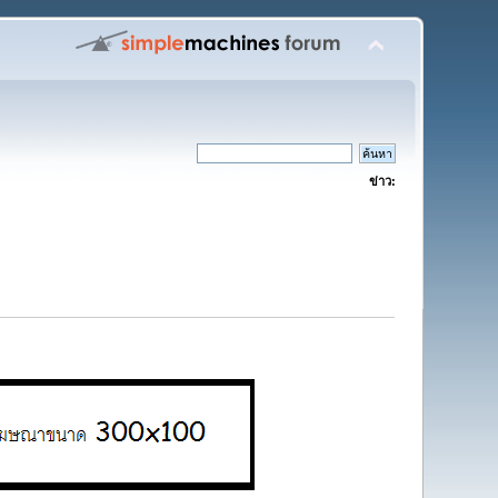
ข่าว: