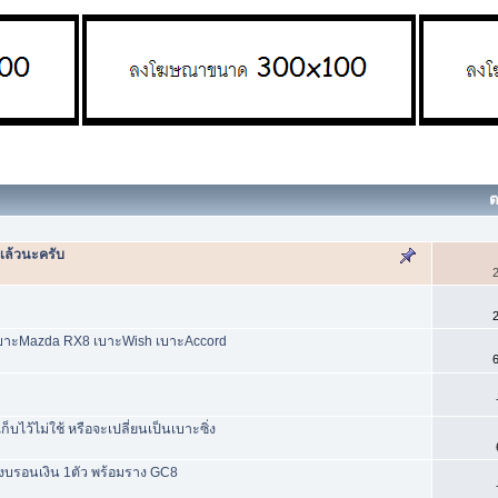
ต
แล้วนะครับ
2
2
 เบาะMazda RX8 เบาะWish เบาะAccord
6
ไว้ไม่ใช้ หรือจะเปลี่ยนเป็นเบาะซิ่ง
ลังบรอนเงิน 1ตัว พร้อมราง GC8