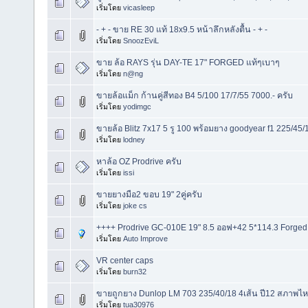
เริ่มโดย
vicasleep
- + - ขาย RE 30 แท้ 18x9.5 หน้าลึกหลังตื้น - + -
เริ่มโดย
SnoozEviL
ขาย ล้อ RAYS รุ่น DAY-TE 17" FORGED แท้ๆเบาๆ
เริ่มโดย
n@ng
ขายล้อแม็ก ก้านคู่สีทอง B4 5/100 17/7/55 7000.- ครับ
เริ่มโดย
yodimgc
ขายล้อ Blitz 7x17 5 รู 100 พร้อมยาง goodyear f1 225/45/
เริ่มโดย
lodney
หาล้อ OZ Prodrive ครับ
เริ่มโดย
issi
ขายยางมือ2 ขอบ 19" 2คู่ครับ
เริ่มโดย
joke cs
++++ Prodrive GC-010E 19" 8.5 ออฟ+42 5*114.3 Forged (
เริ่มโดย
Auto Improve
VR center caps
เริ่มโดย
burn32
ขายถูกยาง Dunlop LM 703 235/40/18 4เส้น ปี12 สภาพไห
เริ่มโดย
tua30976