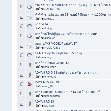
Max Work 11R ขอบ 18"x 7.5 OF+47 5 รู 100 Max ปี 2011
เริ่มโดย
RATTAKRAN
@@@ ขายล้อ subaru STI ขอบ17 สีทอง ราคา12500บา
เริ่มโดย
lording1
หาล้อครับ
เริ่มโดย
Getup
ขายล้ออะไหล่ญี่ปุ่น และอะไหล่แต่งรถแบบรวมๆ
เริ่มโดย
dinga_eg
ขอขายAVS MODEL7 แท้ครับ17
เริ่มโดย
NUDDY2531
ล้อ MAG toyota พรีอุส ขอบ 15 สวยๆ
เริ่มโดย
aunny
ขายล้อ prodive Gc10E 18
เริ่มโดย
kob_impz
ADVAN RS-D 18 แท้พร้อมยาง ครับ ถอดจากแมว
เริ่มโดย
chokee32
MAYA RT5 ขอบ19
เริ่มโดย
tori_98
ขาย Gramlight 5/100 17*7.5 (3 วง) ล้อ Forged แท้
เริ่มโดย
tum_foolstop
ADVAN RS 18
เริ่มโดย
lek_san