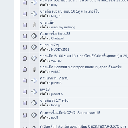
///// ล้อ PRO1 ขอบ 16 กว้าง 8 off 38 ยาง re01 sale 19500 ///
เริ่มโดย
bully
ขายล้อ subaru ขอบ 16 1คู่ และเทอร์โบ
เริ่มโดย
Nui_RII
ขาย แม็ค
เริ่มโดย
winai roysaithong
ต้องการซื้อ ล้อ ce28
เริ่มโดย
Chetapol
ขายยางเจ๋งๆ
เริ่มโดย
NUDDY2531
ขายแม็ก 5/100 ขอบ 18 + ยางใหม่ยังไม่ลงพื้น(maxis) = 29,
เริ่มโดย
vag_up
ขายแม็ก Schmidt Motorsport made in japan ล้อฟอร์ช
เริ่มโดย
volk62
ตามหาก้าน V ครับ
เริ่มโดย
puen46
ray 18
เริ่มโดย
jirawat.b
ขายล้อ sti 17" ครับ
เริ่มโดย
tone gt
ต้องการซื้อแม็กซ์ OZหรือSparco ขอบ15
เริ่มโดย
pop5
ตู้เปิดแล้ว!!! ล้อแท้สวยๆมาเพียบ CE28,TE37,RG,57C,ยาง