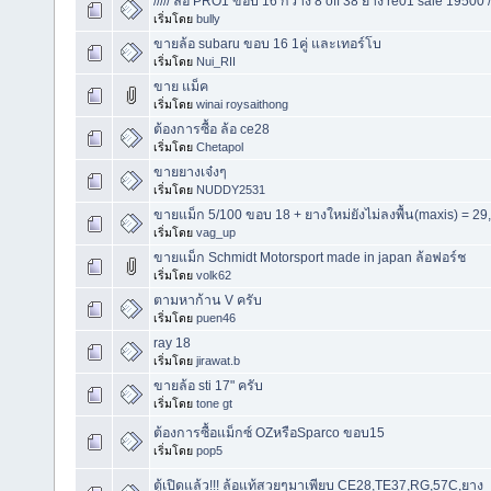
///// ล้อ PRO1 ขอบ 16 กว้าง 8 off 38 ยาง re01 sale 19500 ///
เริ่มโดย
bully
ขายล้อ subaru ขอบ 16 1คู่ และเทอร์โบ
เริ่มโดย
Nui_RII
ขาย แม็ค
เริ่มโดย
winai roysaithong
ต้องการซื้อ ล้อ ce28
เริ่มโดย
Chetapol
ขายยางเจ๋งๆ
เริ่มโดย
NUDDY2531
ขายแม็ก 5/100 ขอบ 18 + ยางใหม่ยังไม่ลงพื้น(maxis) = 29,
เริ่มโดย
vag_up
ขายแม็ก Schmidt Motorsport made in japan ล้อฟอร์ช
เริ่มโดย
volk62
ตามหาก้าน V ครับ
เริ่มโดย
puen46
ray 18
เริ่มโดย
jirawat.b
ขายล้อ sti 17" ครับ
เริ่มโดย
tone gt
ต้องการซื้อแม็กซ์ OZหรือSparco ขอบ15
เริ่มโดย
pop5
ตู้เปิดแล้ว!!! ล้อแท้สวยๆมาเพียบ CE28,TE37,RG,57C,ยาง