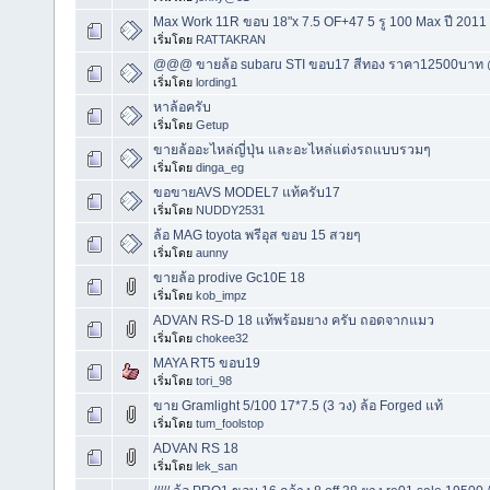
Max Work 11R ขอบ 18"x 7.5 OF+47 5 รู 100 Max ปี 2011
เริ่มโดย
RATTAKRAN
@@@ ขายล้อ subaru STI ขอบ17 สีทอง ราคา12500บา
เริ่มโดย
lording1
หาล้อครับ
เริ่มโดย
Getup
ขายล้ออะไหล่ญี่ปุ่น และอะไหล่แต่งรถแบบรวมๆ
เริ่มโดย
dinga_eg
ขอขายAVS MODEL7 แท้ครับ17
เริ่มโดย
NUDDY2531
ล้อ MAG toyota พรีอุส ขอบ 15 สวยๆ
เริ่มโดย
aunny
ขายล้อ prodive Gc10E 18
เริ่มโดย
kob_impz
ADVAN RS-D 18 แท้พร้อมยาง ครับ ถอดจากแมว
เริ่มโดย
chokee32
MAYA RT5 ขอบ19
เริ่มโดย
tori_98
ขาย Gramlight 5/100 17*7.5 (3 วง) ล้อ Forged แท้
เริ่มโดย
tum_foolstop
ADVAN RS 18
เริ่มโดย
lek_san