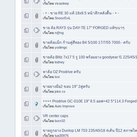
เริ่มโดย
vicasleep
- + - ขาย RE 30 แท้ 18x9.5 หน้าลึกหลังตื้น - + -
เริ่มโดย
SnoozEviL
ขาย ล้อ RAYS รุ่น DAY-TE 17" FORGED แท้ๆเบาๆ
เริ่มโดย
n@ng
ขายล้อแม็ก ก้านคู่สีทอง B4 5/100 17/7/55 7000.- ครับ
เริ่มโดย
yodimgc
ขายล้อ Blitz 7x17 5 รู 100 พร้อมยาง goodyear f1 225/45/
เริ่มโดย
lodney
หาล้อ OZ Prodrive ครับ
เริ่มโดย
issi
ขายยางมือ2 ขอบ 19" 2คู่ครับ
เริ่มโดย
joke cs
++++ Prodrive GC-010E 19" 8.5 ออฟ+42 5*114.3 Forged (
เริ่มโดย
Auto Improve
VR center caps
เริ่มโดย
burn32
ขายถูกยาง Dunlop LM 703 235/40/18 4เส้น ปี12 สภาพไห
เริ่มโดย
tua30976