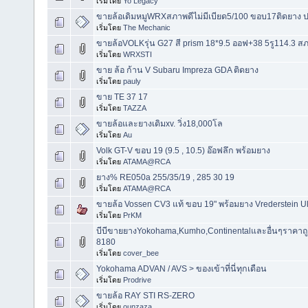
เริ่มโดย
Yo Legacy
ขายล้อเดิมหมูWRXสภาพดีไม่มีเบียด5/100 ขอบ17ติดยาง
เริ่มโดย
The Mechanic
ขายล้อVOLKรุ่น G27 สี prism 18*9.5 ออฟ+38 5รู114.3 
เริ่มโดย
WRXSTI
ขาย ล้อ ก้าน V Subaru Impreza GDA ติดยาง
เริ่มโดย
pauly
ขาย TE 37 17
เริ่มโดย
TAZZA
ขายล้อและยางเดิมxv. วิ่ง18,000โล
เริ่มโดย
Au
Volk GT-V ขอบ 19 (9.5 , 10.5) อ๊อฟลึก พร้อมยาง
เริ่มโดย
ATAMA@RCA
ยาง% RE050a 255/35/19 , 285 30 19
เริ่มโดย
ATAMA@RCA
ขายล้อ Vossen CV3 แท้ ขอบ 19" พร้อมยาง Vrederstein Ult
เริ่มโดย
PrKM
บีบีขายยางYokohama,Kumho,Continentalและอื่นๆราคาถูก
8180
เริ่มโดย
cover_bee
Yokohama ADVAN / AVS > ของเข้าที่นี่ทุกเดือน
เริ่มโดย
Prodrive
ขายล้อ RAY STI RS-ZERO
เริ่มโดย
ounzaza