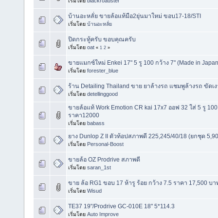
เริ่มโดย
blackroadster
บ้านอะหลั่ย ขายล้อแท้มือ2ยุ่นมาใหม่ ขอบ17-18/STI
เริ่มโดย
บ้านอะหลั่ย
ปิดกระทู้ครับ ขอบคุณครับ
เริ่มโดย
oat
«
1
2
»
ขายแมกซ์ใหม่ Enkei 17" 5 รู 100 กว้าง 7" (Made in Japan
เริ่มโดย
forester_blue
ร้าน Detailing Thailand ขาย ยาล้างรถ แชมพูล้างรถ ขัดเงา
เริ่มโดย
detellinggood
ขายล้อแท้ Work Emotion CR kai 17x7 ออฟ 32 ใส่ 5 รู 100 สีเ
ราคา12000
เริ่มโดย
babass
ยาง Dunlop Z II ตัวท้อปสภาพดี 225,245/40/18 (ยกชุด 5,9
เริ่มโดย
Personal-Boost
ขายล้อ OZ Prodrive สภาพดี
เริ่มโดย
saran_1st
ขาย ล้อ RG1 ขอบ 17 ห้ารู ร้อย กว้าง 7.5 ราคา 17,500 บา
เริ่มโดย
Wisud
TE37 19"/Prodrive GC-010E 18" 5*114.3
เริ่มโดย
Auto Improve