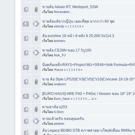
ขายล้อ Advan RT, Wedsport, SSW
เริ่มโดย
Norasaker...
ขายล้อแท้จากญี่ปุ่น เยอะที่สุด มากกว่า 60 ชุด
เริ่มโดย
simcity
«
1
2
3
4
5
6
»
ล้อ euroline 18 หน้า 8 หลัง 9 25,000 5x114.3
เริ่มโดย
pomaru
ขายล้อ CE28N ขอบ 17 5รู100
เริ่มโดย
Nok_PJ
น๊อตล้อเหล็กRAYS+Project MU+SR48+Volk Formula+RAYS
เริ่มโดย
Yusza
«
1
2
3
4
5
6
»
ขาย ล้อ Style LP520|CV3|CV5|CV10|Concave 18-19-20"
เริ่มโดย
nnakorn
[EURO HAUS] HRE P40 + P40sc / Vossen ขอบ 18" 19" 2
เริ่มโดย
Euro_haus
«
1
2
3
4
5
6
...
11
»
ตามหาล้อ s203
เริ่มโดย
6.0sec
ขายแล้วครับ ขอบคุณครับ
เริ่มโดย
pisitom
ล้อ Legacy BD/BG GTB สภาพสวยยางใหม่6เดือน 9999บาท