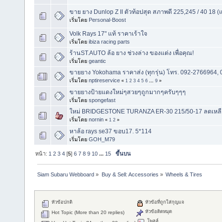
ขาย ยาง Dunlop Z II ตัวท้อปสุด สภาพดี 225,245 / 40 18 (แย
เริ่มโดย
Personal-Boost
Volk Rays 17" แท้ ราคาเร้าใจ
เริ่มโดย
ibiza racing parts
ร้านST.AUTO ล้อ ยาง ช่วงล่าง ของแต่ง เพื่อคุณ!
เริ่มโดย
geantic
ขายยาง Yokohama ราคาส่ง (ทุกรุ่น) โทร. 092-2766964,
เริ่มโดย
nptireservice
«
1
2
3
4
5
6
...
9
»
ขายยางป้ายแดงใหม่ๆสวยๆถูกมากๆครับๆๆๆ
เริ่มโดย
spongefast
ใหม่ BRIDGESTONE TURANZA ER-30 215/50-17 ลดเหลือเ
เริ่มโดย
nornin
«
1
2
»
หาล้อ rays se37 ขอบ17. 5*114
เริ่มโดย
GOH_M79
หน้า:
1
2
3
4
[
5
]
6
7
8
9
10
...
15
ขึ้นบน
Siam Subaru Webboard
»
Buy & Sell: Accessories
»
Wheels & Tires
หัวข้อปกติ
หัวข้อที่ถูกใส่กุญแจ
หัวข้อติดหมุด
Hot Topic (More than 20 replies)
โพลล์