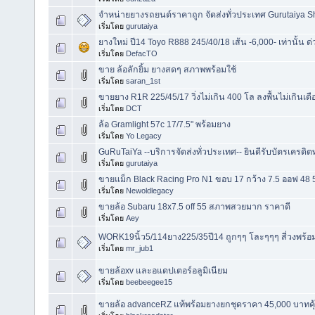
จำหน่ายยางรถยนต์ราคาถูก จัดส่งทั่วประเทศ Gurutaiya 
เริ่มโดย
gurutaiya
ยางใหม่ ปี14 Toyo R888 245/40/18 เส้น -6,000- เท่านั้น ด่ว
เริ่มโดย
DefacTO
ขาย ล้อลักยิ้ม ยางสดๆ สภาพพร้อมใช้
เริ่มโดย
saran_1st
ขายยาง R1R 225/45/17 วิ่งไม่เกิน 400 โล ลงพื้นไม่เกินเ
เริ่มโดย
DCT
ล้อ Gramlight 57c 17/7.5" พร้อมยาง
เริ่มโดย
Yo Legacy
GuRuTaiYa --บริการจัดส่งทั่วประเทศ-- ยินดีรับบัตรเครด
เริ่มโดย
gurutaiya
ขายแม็ก Black Racing Pro N1 ขอบ 17 กว้าง 7.5 ออฟ 48 
เริ่มโดย
Newoldlegacy
ขายล้อ Subaru 18x7.5 off 55 สภาพสวยมาก ราคาดี
เริ่มโดย
Aey
WORK19นิ้ว5/114ยาง225/35ปี14 ถูกๆๆ โละๆๆๆ สี่วงพร้อม
เริ่มโดย
mr_jub1
ขายล้อxv และอแดปเตอร์อลูมิเนียม
เริ่มโดย
beebeegee15
ขายล้อ advanceRZ แท้พร้อมยางยกชุดราคา 45,000 บาทคุ