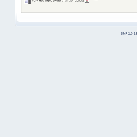
Very Hot Topic (More than 30 replies)
SMF 2.0.1