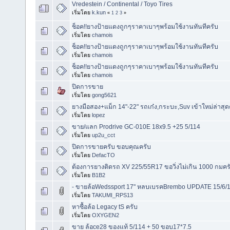
Vredestein / Continental / Toyo Tires
เริ่มโดย
k.kun
«
1
2
3
»
ช็อค!!ยางป้ายแดงถูกๆราคาเบาๆพร้อมใช้งานทันทีครับ
เริ่มโดย
chamois
ช็อค!!ยางป้ายแดงถูกๆราคาเบาๆพร้อมใช้งานทันทีครับ
เริ่มโดย
chamois
ช็อค!!ยางป้ายแดงถูกๆราคาเบาๆพร้อมใช้งานทันทีครับ
เริ่มโดย
chamois
ปิดการขาย
เริ่มโดย
gong5621
ยางมือสอง+แม็ก 14"-22" รถเก๋ง,กระบะ,Suv เข้าใหม่ล่าสุด
เริ่มโดย
lopez
ขาย/แลก Prodrive GC-010E 18x9.5 +25 5/114
เริ่มโดย
up2u_cct
ปิดการขายครับ ขอบคุณครับ
เริ่มโดย
DefacTO
ต้องการยางติดรถ XV 225/55R17 ขอวิ่งไม่เกิน 1000 กมคร
เริ่มโดย
B1B2
- ขายล้อWedssport 17" หลบเบรคBrembo UPDATE 15/6/1
เริ่มโดย
TAKUMI_RPS13
หาซื้อล้อ Legacy tS ครับ
เริ่มโดย
OXYGEN2
ขาย ล้อce28 ของแท้ 5/114 + 50 ขอบ17*7.5