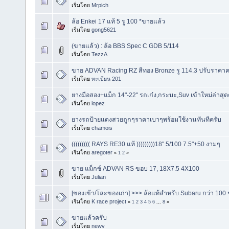
เริ่มโดย
Mrpich
ล้อ Enkei 17 แท้ 5 รู 100 *ขายแล้ว
เริ่มโดย
gong5621
(ขายแล้ว) : ล้อ BBS Spec C GDB 5/114
เริ่มโดย
TezzA
ขาย ADVAN Racing RZ สีทอง Bronze รู 114.3 ปรับราคาค
เริ่มโดย
ทะเบียน 201
ยางมือสอง+แม็ก 14"-22" รถเก๋ง,กระบะ,Suv เข้าใหม่ล่าสุด
เริ่มโดย
lopez
ยางรถป้ายแดงสวยถูกๆราคาเบาๆพร้อมใช้งานทันทีครับ
เริ่มโดย
chamois
((((((((( RAYS RE30 แท้ )))))))))18" 5/100 7.5"+50 งามๆ
เริ่มโดย
aregoter
«
1
2
»
ขาย แม็กซ์ ADVAN RS ขอบ 17, 18X7.5 4X100
เริ่มโดย
Julian
[ของเข้า/โละของเก่า] >>> ล้อแท้สำหรับ Subaru กว่า 100 
เริ่มโดย
K race project
«
1
2
3
4
5
6
...
8
»
ขายแล้วครับ
เริ่มโดย
newv