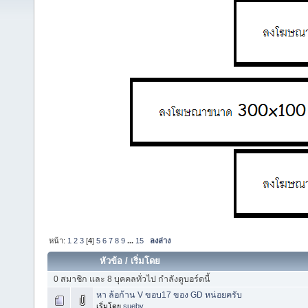
หน้า:
1
2
3
[
4
]
5
6
7
8
9
...
15
ลงล่าง
หัวข้อ
/
เริ่มโดย
0 สมาชิก และ 8 บุคคลทั่วไป กำลังดูบอร์ดนี้
หา ล้อก้าน V ขอบ17 ของ GD หน่อยครับ
เริ่มโดย
sueby