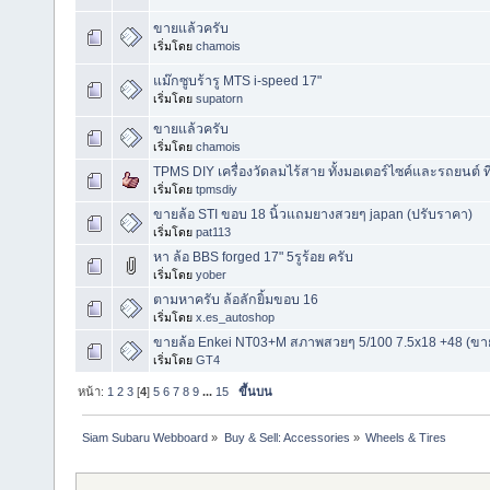
ขายแล้วครับ
เริ่มโดย
chamois
แม๊กซูบร้ารู MTS i-speed 17"
เริ่มโดย
supatorn
ขายแล้วครับ
เริ่มโดย
chamois
TPMS DIY เครื่องวัดลมไร้สาย ทั้งมอเตอร์ไซค์และรถยนต์ ที่ดี
เริ่มโดย
tpmsdiy
ขายล้อ STI ขอบ 18 นิ้วแถมยางสวยๆ japan (ปรับราคา)
เริ่มโดย
pat113
หา ล้อ BBS forged 17" 5รูร้อย ครับ
เริ่มโดย
yober
ตามหาครับ ล้อลักยิ้มขอบ 16
เริ่มโดย
x.es_autoshop
ขายล้อ Enkei NT03+M สภาพสวยๆ 5/100 7.5x18 +48 (ข
เริ่มโดย
GT4
หน้า:
1
2
3
[
4
]
5
6
7
8
9
...
15
ขึ้นบน
Siam Subaru Webboard
»
Buy & Sell: Accessories
»
Wheels & Tires