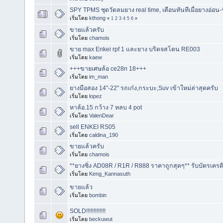
SPY TPMS ชุดวัดลมยาง real time, เตือนทันทีเมื่อยางอ่อน-
เริ่มโดย
kthong
«
1
2
3
4
5
6
»
ขายแล้วครับ
เริ่มโดย
chamois
ขาย max Enkei rpf 1 และยาง บริดจสโตน RE003
เริ่มโดย
kaew
+++ขายเศษล้อ ce28n 18+++
เริ่มโดย
im_man
ยางมือสอง 14"-22" รถเก๋ง,กระบะ,Suv เข้าใหม่ล่าสุดครับ
เริ่มโดย
lopez
หาล้อ.15 กว้าง 7 หลบ 4 pot
เริ่มโดย
ValenDear
sell ENKEI RS05
เริ่มโดย
caldina_190
ขายแล้วครับ
เริ่มโดย
chamois
**ยางซิ่ง AD08R / R1R / R888 ราคาถูกสุดๆ** รับบัตรเครด
เริ่มโดย
Keng_Kannasuth
ขายแล้ว
เริ่มโดย
bombin
SOLD!!!!!!!!!!!!!
เริ่มโดย
beckuwut