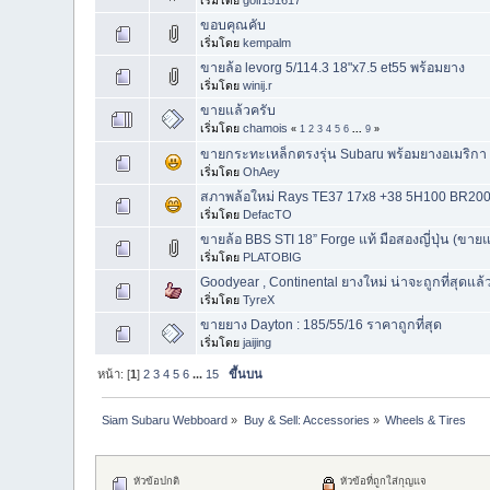
ขอบคุณคับ
เริ่มโดย
kempalm
ขายล้อ levorg 5/114.3 18"x7.5 et55 พร้อมยาง
เริ่มโดย
winij.r
ขายแล้วครับ
เริ่มโดย
chamois
«
1
2
3
4
5
6
...
9
»
ขายกระทะเหล็กตรงรุ่น Subaru พร้อมยางอเมริกา
เริ่มโดย
OhAey
สภาพล้อใหม่ Rays TE37 17x8 +38 5H100 BR200
เริ่มโดย
DefacTO
ขายล้อ BBS STI 18” Forge แท้ มือสองญี่ปุ่น (ขายแ
เริ่มโดย
PLATOBIG
Goodyear , Continental ยางใหม่ น่าจะถูกที่สุดแล้
เริ่มโดย
TyreX
ขายยาง Dayton : 185/55/16 ราคาถูกที่สุด
เริ่มโดย
jaijing
หน้า: [
1
]
2
3
4
5
6
...
15
ขึ้นบน
Siam Subaru Webboard
»
Buy & Sell: Accessories
»
Wheels & Tires
หัวข้อปกติ
หัวข้อที่ถูกใส่กุญแจ