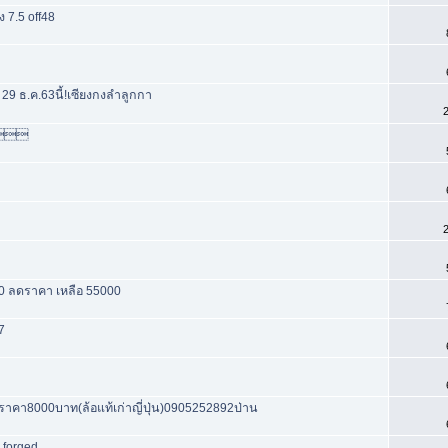
 7.5 off48
ร 29 ธ.ค.63นี้!เซียงกงลำลูกกา
2
. 
2
00 ลดราคา เหลือ 55000
7
าคา8000บาท(ล้อแท้เก่าญี่ปุ่น)0905252892ป่าน
 forged