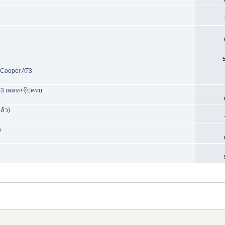
5
 Cooper AT3
3 เพลท+จุ๊ปครบ
ล้ว)
ว