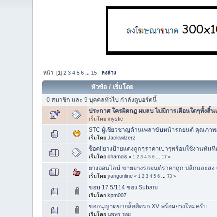
หน้า: [
1
]
2
3
4
5
6
...
15
ลงล่าง
หัวข้อ
/
เริ่มโดย
0 สมาชิก และ 9 บุคคลทั่วไป กำลังดูบอร์ดนี้
ประกาศ ใครผิดกฏ ผมลบ ไม่มีการเตือนใดๆทั้งสิ้น
เริ่มโดย
mystic
STC ผู้เชี่ยวชาญด้านเพลาขับหน้ารถยนต์ คุณภาพสู
เริ่มโดย
Jackwilzerz
ช็อค!!ยางป้ายแดงถูกๆราคาเบาๆพร้อมใช้งานทันที
เริ่มโดย
chamois
«
1
2
3
4
5
6
...
17
»
ยางออนไลน์ ขายยางรถยนต์ราคาถูก ปลีกและส่ง จั
เริ่มโดย
yangonline
«
1
2
3
4
5
6
...
73
»
ขอบ 17 5/114 ของ Subaru
เริ่มโดย
kpm007
ขออนุญาต​ขายล้้อติดรถ XV พร้อมยางใหม่ครับ
เริ่มโดย
นพพร รอย