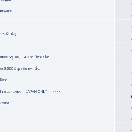
อมยางสวย
าเพิ่มค่ะ)
drive 5รู100,114.3 รับบัตรเรดิต
2
8,800 มีชุดเดียวเท่านั้น
ด้ครับ
ฟ้า สวยๆแจ่มๆ ---JAPAN ONLY---->>>>
2
สวนสยาม
6