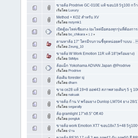
ขายล้อ Prodrive GC-010E แท้ ขอบ18 5รู100 กว้าง
เริ่มโดย
Luxury
Method + KO2 สำหรับ XV
เริ่มโดย
nstymk1
เปิดตู้อะไหล่เซียงกง /อะไหล่มือสองทุกรุ่นที่ต้องกา
เริ่มโดย
bo_chikara
«
1
2
»
ตามหาล้อ 17” ใครมีรบกวนชี้จุดหน่อยคร้าบบบ .
เริ่มโดย
Zeung_10
ขายล้อ W Work Emotion 11R แท้ 18”(พร้อมยาง)
เริ่มโดย
StiMps
ล้อแม็ก Yokohama ADVAN Japan @Prodrive
เริ่มโดย
Prodrive
ล้อเดิม forester sj
เริ่มโดย
dharn
ขาย ce28 แท้ 19×8 ออฟ43 สภาพสวยเดิมๆ 5 รู 1
เริ่มโดย
nakuak
ขายล้อ ก้าน V พร้อมยาง Dunlop LM704 ยาง 28/1
เริ่มโดย
segarally
ล้อ gramlight 17”x8.5” Off.40
เริ่มโดย
pongluk
ขายล้อ work Emotion XT7 ขอบ18x7.5+48 5รู100ร
เริ่มโดย
ป่าน
ขายล้อ RE30 17 แท้ 2 ชุด ออพ42 กับ ออพ50 สี BR