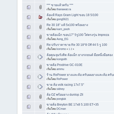
*** ขายแล้วครับ ***
เริ่มโดย
thanawat.ra
ล้อแท้ Rays Gram Light ขอบ 18 5/100
เริ่มโดย
gong5621
Re 30 18” แท้ 5x100 พร้อมยาง
เริ่มโดย
karn_pooh
ขายล้อแม็ก ขอบ17" 5รู100 ใส่ตรงรุ่น Impreza
เริ่มโดย
Aong_EG
Re:ปรับราคาขาย Re 30 18*8 Off 44 5 รู 100
เริ่มโดย
koromo
«
1
2
»
ล้อคุณจุมรังสิต ล้อแม็ก ยางรถยนต์ มือหนึ่งมือสอง
เริ่มโดย
kongsith
ขายล้อ Prodrive GC-010E
เริ่มโดย
ammu
ร้าน RePower ยางและล้อ ครับผมยางและล้อ ครั
เริ่มโดย
RePower
ขาย ล้อ volk racing 17x7.5"
เริ่มโดย
sidney
ล้อ OZ พร้อมยาง dunlop Zll
เริ่มโดย
pongluk
ขายล้อ Breyton BE 17x8 5.100 ET+35
เริ่มโดย
DCman