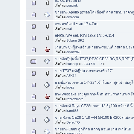
ล้อ OZ พร้อมยาง
เริ่มโดย
pongluk
ขายยาง Apollo (อพอลโล่) ต้องที่ สวนสยาม ราคาถ
เริ่มโดย
artfreera
ตามหาล้อ sti ขอบ 17 ครับบ
เริ่มโดย
mali
ENKEI WHEEL RIM 18x8 1/2 5H/114
เริ่มโดย
Subaru BRZ
งานประชุมผู้แทนจำหน่ายยางรถยนต์เวสเลค ประจ
เริ่มโดย
artartz878
ขายล้อญี่ปุ่นซิ่ง TE37,RE30,CE28,RG,RS,RPF1,
เริ่มโดย
hutshop
«
1
2
3
4
5
6
...
16
»
ขาย TE37 แท้ญี่ปุ่น สภาพนางฟ้า 17"
เริ่มโดย
AEK14
ยางมือสองเกรดเอ 14"-22" เข้าใหม่ล่าสุดเข้าชมดูไ
เริ่มโดย
lopez
ยาง Westlake ยางคุณภาพดี ทนทาน ราคาประหยัด
เริ่มโดย
rezrezmore
ขายล้อแท้ Rays CE28n ขอบ 18 5รู100 กว้าง 8 นิ
เริ่มโดย
karn886
ขาย Rays CE28 17x8 +44 5H100 BR2007 เพลท+
เริ่มโดย
DefacTO
ขายยาง Otani ถูกที่สุด แถวๆ สวนสยาม เท่านั้น!!
เริ่มโดย
golf151617