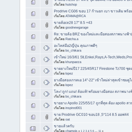
เริ่มโดย
hutshop
Prodrive CG06 ขอบ 17 ก้านยก เบา ขาวเดิม พร้
เริ่มโดย
ATAMA@RCA
ขายล้อce28 17'' 8.5 +43
เริ่มโดย
goodnewgarage
Re: ขายล้อ BRZ ของใหม่และมือสองสภาพนางฟ้า(ม
เริ่มโดย
Ratcha.a
อะไหล่มือ2ญี่ปุ่น คุณภาพดีๆ
เริ่มโดย
bo_chikara
เข้าใหม่ 16/3/61 Sti,Enkei,Rays,A-Tech,Weds,Pro
เริ่มโดย
khunpaeza
ขายยางใหม่ปี17 225/45R17 Firestone Tz700 ชุดละ 
เริ่มโดย
lopez
ยางมือสองเกรดเอ 14"-22" เข้าใหม่ล่าสุดเข้าชมดูไ
เริ่มโดย
lopez
โละ! ถูก! แถม! ล้อแท้! พร้อมยางมือสอง สภาพนาง
เริ่มโดย
bo_chikara
ขายยาง Apollo 225/55/17 ถูกที่สุด ต้อง apollo 
เริ่มโดย
inspired001
ขาย Prodrive GC010 ขอบ18 ,5*114 8.5 ออฟ44
เริ่มโดย
oat
ขายแล้วครับ
เริ่มโดย
chamois
«
1
2
3
4
5
6
...
11
»