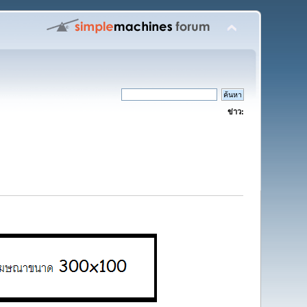
ข่าว: