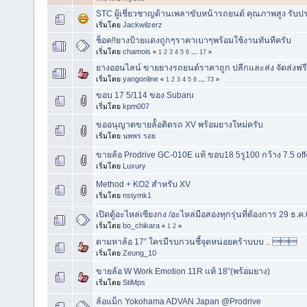
STC ผู้เชี่ยวชาญด้านเพลาขับหน้ารถยนต์ คุณภาพสูง รับประ
เริ่มโดย
Jackwilzerz
ช็อค!!ยางป้ายแดงถูกๆราคาเบาๆพร้อมใช้งานทันทีครับ
เริ่มโดย
chamois
«
1
2
3
4
5
6
...
17
»
ยางออนไลน์ ขายยางรถยนต์ราคาถูก ปลีกและส่ง จัดส่งฟรี
เริ่มโดย
yangonline
«
1
2
3
4
5
6
...
73
»
ขอบ 17 5/114 ของ Subaru
เริ่มโดย
kpm007
ขออนุญาต​ขายล้้อติดรถ XV พร้อมยางใหม่ครับ
เริ่มโดย
นพพร รอย
ขายล้อ Prodrive GC-010E แท้ ขอบ18 5รู100 กว้าง 7.5 of
เริ่มโดย
Luxury
Method + KO2 สำหรับ XV
เริ่มโดย
nstymk1
เปิดตู้อะไหล่เซียงกง /อะไหล่มือสองทุกรุ่นที่ต้องการ 29 ธ.ค
เริ่มโดย
bo_chikara
«
1
2
»
ตามหาล้อ 17” ใครมีรบกวนชี้จุดหน่อยคร้าบบบ .. 
เริ่มโดย
Zeung_10
ขายล้อ W Work Emotion 11R แท้ 18”(พร้อมยาง)
เริ่มโดย
StiMps
ล้อแม็ก Yokohama ADVAN Japan @Prodrive