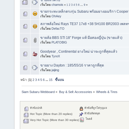
เริ่มโดย
chamois
«
1
2
3
4
5
6
...
9
»
ขายกระทะเหล็กตรงรุ่น Subaru พร้อมยางอเมริกา Cooper
เริ่มโดย
OhAey
สภาพล้อใหม่ Rays TE37 17x8 +38 5H100 BR2003 เพลท+
เริ่มโดย
DefacTO
ขายล้อ BBS STI 18” Forge แท้ มือสองญี่ปุ่น (ขายแล้ว)
เริ่มโดย
PLATOBIG
Goodyear , Continental ยางใหม่ น่าจะถูกที่สุดแล้ว
เริ่มโดย
TyreX
ขายยาง Dayton : 185/55/16 ราคาถูกที่สุด
เริ่มโดย
jaijing
หน้า: [
1
]
2
3
4
5
6
...
15
ขึ้นบน
Siam Subaru Webboard
»
Buy & Sell: Accessories
»
Wheels & Tires
หัวข้อปกติ
หัวข้อที่ถูกใส่กุญแจ
หัวข้อติดหมุด
Hot Topic (More than 20 replies)
โพลล์
Very Hot Topic (More than 30 replies)