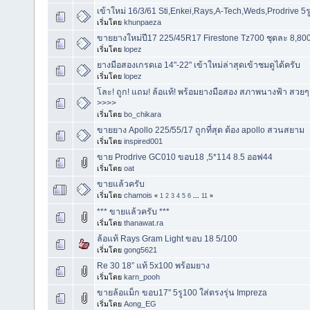
เข้าใหม่ 16/3/61 Sti,Enkei,Rays,A-Tech,Weds,Prodrive 5ร
เริ่มโดย
khunpaeza
ขายยางใหม่ปี17 225/45R17 Firestone Tz700 ชุดละ 8,800 ม
เริ่มโดย
lopez
ยางมือสองเกรดเอ 14"-22" เข้าใหม่ล่าสุดเข้าชมดูได้ครับ
เริ่มโดย
lopez
โละ! ถูก! แถม! ล้อแท้! พร้อมยางมือสอง สภาพนางฟ้า สวยๆ
>>>>
เริ่มโดย
bo_chikara
ขายยาง Apollo 225/55/17 ถูกที่สุด ต้อง apollo สวนสยาม
เริ่มโดย
inspired001
ขาย Prodrive GC010 ขอบ18 ,5*114 8.5 ออฟ44
เริ่มโดย
oat
ขายแล้วครับ
เริ่มโดย
chamois
«
1
2
3
4
5
6
...
11
»
*** ขายแล้วครับ ***
เริ่มโดย
thanawat.ra
ล้อแท้ Rays Gram Light ขอบ 18 5/100
เริ่มโดย
gong5621
Re 30 18” แท้ 5x100 พร้อมยาง
เริ่มโดย
karn_pooh
ขายล้อแม็ก ขอบ17" 5รู100 ใส่ตรงรุ่น Impreza
เริ่มโดย
Aong_EG