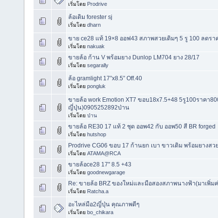
เริ่มโดย
Prodrive
ล้อเดิม forester sj
เริ่มโดย
dharn
ขาย ce28 แท้ 19×8 ออฟ43 สภาพสวยเดิมๆ 5 รู 100 ลดราค
เริ่มโดย
nakuak
ขายล้อ ก้าน V พร้อมยาง Dunlop LM704 ยาง 28/17
เริ่มโดย
segarally
ล้อ gramlight 17”x8.5” Off.40
เริ่มโดย
pongluk
ขายล้อ work Emotion XT7 ขอบ18x7.5+48 5รู100ราคา800
ญี่ปุ่น)0905252892ป่าน
เริ่มโดย
ป่าน
ขายล้อ RE30 17 แท้ 2 ชุด ออพ42 กับ ออพ50 สี BR forged
เริ่มโดย
hutshop
Prodrive CG06 ขอบ 17 ก้านยก เบา ขาวเดิม พร้อมยางสว
เริ่มโดย
ATAMA@RCA
ขายล้อce28 17'' 8.5 +43
เริ่มโดย
goodnewgarage
Re: ขายล้อ BRZ ของใหม่และมือสองสภาพนางฟ้า(มาเพิ่มค่
เริ่มโดย
Ratcha.a
อะไหล่มือ2ญี่ปุ่น คุณภาพดีๆ
เริ่มโดย
bo_chikara