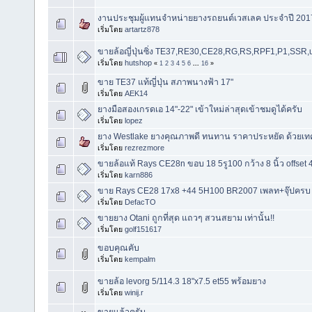
งานประชุมผู้แทนจำหน่ายยางรถยนต์เวสเลค ประจำปี 201
เริ่มโดย
artartz878
ขายล้อญี่ปุ่นซิ่ง TE37,RE30,CE28,RG,RS,RPF1,P1,SSR,
เริ่มโดย
hutshop
«
1
2
3
4
5
6
...
16
»
ขาย TE37 แท้ญี่ปุ่น สภาพนางฟ้า 17"
เริ่มโดย
AEK14
ยางมือสองเกรดเอ 14"-22" เข้าใหม่ล่าสุดเข้าชมดูได้ครับ
เริ่มโดย
lopez
ยาง Westlake ยางคุณภาพดี ทนทาน ราคาประหยัด ด้วยเท
เริ่มโดย
rezrezmore
ขายล้อแท้ Rays CE28n ขอบ 18 5รู100 กว้าง 8 นิ้ว offs
เริ่มโดย
karn886
ขาย Rays CE28 17x8 +44 5H100 BR2007 เพลท+จุ๊ปครบ
เริ่มโดย
DefacTO
ขายยาง Otani ถูกที่สุด แถวๆ สวนสยาม เท่านั้น!!
เริ่มโดย
golf151617
ขอบคุณคับ
เริ่มโดย
kempalm
ขายล้อ levorg 5/114.3 18"x7.5 et55 พร้อมยาง
เริ่มโดย
winij.r
ขายแล้วครับ