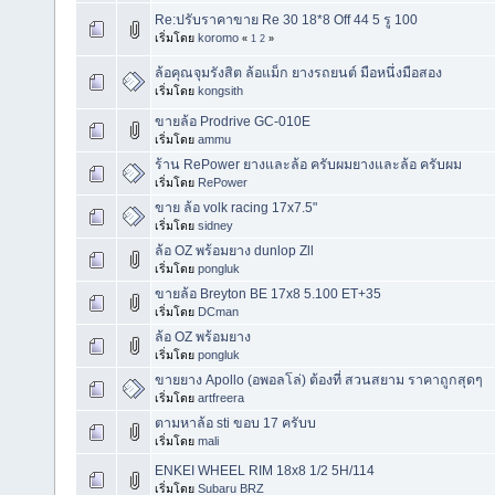
Re:ปรับราคาขาย Re 30 18*8 Off 44 5 รู 100
เริ่มโดย
koromo
«
1
2
»
ล้อคุณจุมรังสิต ล้อแม็ก ยางรถยนต์ มือหนึ่งมือสอง
เริ่มโดย
kongsith
ขายล้อ Prodrive GC-010E
เริ่มโดย
ammu
ร้าน RePower ยางและล้อ ครับผมยางและล้อ ครับผม
เริ่มโดย
RePower
ขาย ล้อ volk racing 17x7.5"
เริ่มโดย
sidney
ล้อ OZ พร้อมยาง dunlop Zll
เริ่มโดย
pongluk
ขายล้อ Breyton BE 17x8 5.100 ET+35
เริ่มโดย
DCman
ล้อ OZ พร้อมยาง
เริ่มโดย
pongluk
ขายยาง Apollo (อพอลโล่) ต้องที่ สวนสยาม ราคาถูกสุดๆ
เริ่มโดย
artfreera
ตามหาล้อ sti ขอบ 17 ครับบ
เริ่มโดย
mali
ENKEI WHEEL RIM 18x8 1/2 5H/114
เริ่มโดย
Subaru BRZ