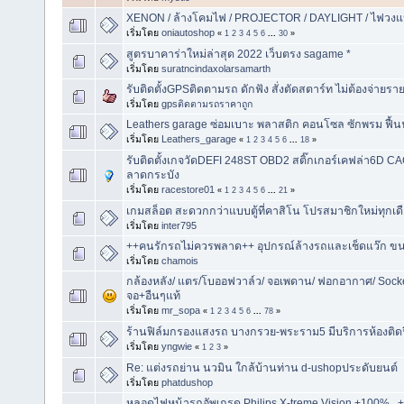
XENON / ล้างโคมไฟ / PROJECTOR / DAYLIGHT / ไฟวงแห
เริ่มโดย
oniautoshop
«
1
2
3
4
5
6
...
30
»
สูตรบาคาร่าใหม่ล่าสุด 2022 เว็บตรง sagame *
เริ่มโดย
suratncindaxolarsamarth
รับติดตั้งGPSติดตามรถ ดักฟัง สั่งตัดสตาร์ท ไม่ต้องจ่ายราย
เริ่มโดย
gpsติดตามรถราคาถูก
Leathers garage ซ่อมเบาะ พลาสติก คอนโซล ซักพรม ฟื้
เริ่มโดย
Leathers_garage
«
1
2
3
4
5
6
...
18
»
รับติดตั้งเกจวัดDEFI 248ST OBD2 สติ๊กเกอร์เคฟล่า6D C
ลาดกระบัง
เริ่มโดย
racestore01
«
1
2
3
4
5
6
...
21
»
เกมสล็อต สะดวกกว่าแบบตู้ที่คาสิโน โปรสมาชิกใหม่ทุกเด
เริ่มโดย
inter795
++คนรักรถไม่ควรพลาด++ อุปกรณ์ล้างรถและเช็ดแว๊ก ขน
เริ่มโดย
chamois
กล้องหลัง/ แตร/โบออฟวาล์ว/ จอเพดาน/ ฟอกอากาศ/ Sock
จอ+อืนๆแท้
เริ่มโดย
mr_sopa
«
1
2
3
4
5
6
...
78
»
ร้านฟิล์มกรองแสงรถ บางกรวย-พระราม5 มีบริการห้องติดฟิ
เริ่มโดย
yngwie
«
1
2
3
»
Re: แต่งรถย่าน นวมิน ใกล้บ้านท่าน d-ushopประดับยนต์
เริ่มโดย
phatdushop
หลอดไฟหน้ารถอัพเกรด Philips X-treme Vision +100% , +