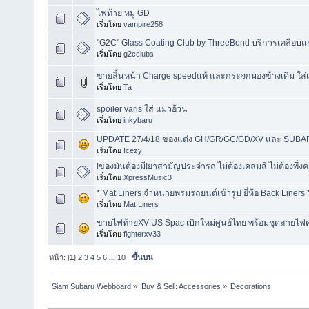
ไฟท้าย หมู GD
เริ่มโดย
vampire258
"G2C" Glass Coating Club by ThreeBond บริการเคลือบแก
เริ่มโดย
g2cclubs
ขายลิ้นหน้า Charge speedแท้ และกระจกมองข้างเดิม ใส่เห
เริ่มโดย
Ta
spoiler varis ใส่ แมวอ้วน
เริ่มโดย
inkybaru
UPDATE 27/4/18 ของแต่ง GH/GR/GC/GD/XV และ SUBARU
เริ่มโดย
Icezy
!ของมันต้องมี!ยาสามัญประจำรถ ไม่ต้องเคลมสี ไม่ต้องพึ่
เริ่มโดย
XpressMusic3
* Mat Liners จำหน่ายพรมรถยนต์เข้ารูป ยี่ห้อ Back Liners 
เริ่มโดย
Mat Liners
ขายไฟท้ายXV US Spac เบิกใหม่ศูนย์ไทย พร้อมชุดสายไฟ
เริ่มโดย
fighterxv33
หน้า: [
1
]
2
3
4
5
6
...
10
ขึ้นบน
Siam Subaru Webboard
»
Buy & Sell: Accessories
»
Decorations