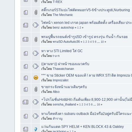
เริ่มโดย
T-REX
สติ๊กเกอร์STIแปะไฟตัดหมอกV5-6ข้างประตูsti,Nurburing
เริ่มโดย
The Mechanic
ไฟหน้า xenon led เกรด japan พร้อมติดตั้ง เครื่องเสียง ประก
เริ่มโดย
benz autoshop
«
1
2
»
พรมปูพื้นรถยนต์เข้ารูป5D เข้ารูป ตรงรุ่น กันน้ำ กันรอย
เริ่มโดย
พรม5D AutoAuto36
«
1
2
3
4
5
6
...
10
»
หา หาง STI Limited ใส่ GC
เริ่มโดย
t-u-n
((ตามหา)) ฝาหน้าของแมวครับ
เริ่มโดย
Thawatchanan
*** ขาย Sticker OEM ของแท้ ! ลาย WRX STI ติด Impreza GC
เริ่มโดย
Imprezalist
ขายกระจังหน้าแมวเดิมๆครับ
เริ่มโดย
Aliso
+โปรโมชั่นHot&Hit เริ่มต้นเพียง 8,900-12,900 เท่านั้น(ไม่มี
เริ่มโดย
sensha_thailand
«
1
2
3
4
5
6
...
16
»
หาแร็คหลังคา subaru outback มือ1หรือ2อยู่ครับมีใครแนะ
เริ่มโดย
สำราญ
แว่นกันแดด SPY HELM + KEN BLOCK 43 & Oakley
เริ่มโดย
jackbojoo
«
1
2
»