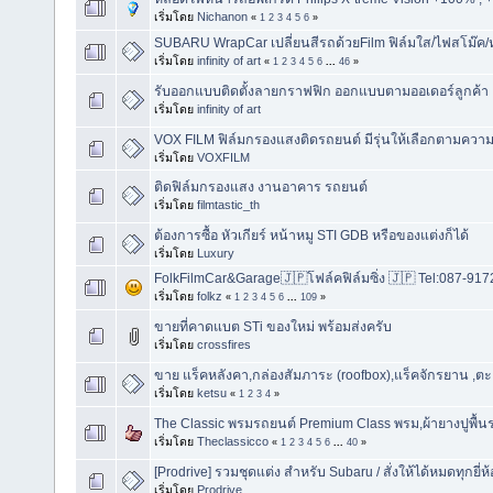
เริ่มโดย
Nichanon
«
1
2
3
4
5
6
»
SUBARU WrapCar เปลี่ยนสีรถด้วยFilm ฟิล์มใส/ไฟสโม๊ค/
เริ่มโดย
infinity of art
«
1
2
3
4
5
6
...
46
»
รับออกแบบติดตั้งลายกราฟฟิก ออกแบบตามออเดอร์ลูกค้า
เริ่มโดย
infinity of art
VOX FILM ฟิล์มกรองแสงติดรถยนต์ มีรุ่นให้เลือกตามควา
เริ่มโดย
VOXFILM
ติดฟิล์มกรองแสง งานอาคาร รถยนต์
เริ่มโดย
filmtastic_th
ต้องการซื้อ หัวเกียร์ หน้าหมู STI GDB หรือของแต่งก็ได้
เริ่มโดย
Luxury
FolkFilmCar&Garage🇯🇵โฟล์คฟิล์มซิ่ง 🇯🇵 Tel:087-91
เริ่มโดย
folkz
«
1
2
3
4
5
6
...
109
»
ขายที่คาดแบต STi ของใหม่ พร้อมส่งครับ
เริ่มโดย
crossfires
ขาย แร็คหลังคา,กล่องสัมภาระ (roofbox),แร็คจักรยาน ,ตะแ
เริ่มโดย
ketsu
«
1
2
3
4
»
The Classic พรมรถยนต์ Premium Class พรม,ผ้ายางปูพื้น
เริ่มโดย
Theclassicco
«
1
2
3
4
5
6
...
40
»
[Prodrive] รวมชุดแต่ง สำหรับ Subaru / สั่งให้ได้หมดทุกยี่ห
เริ่มโดย
Prodrive