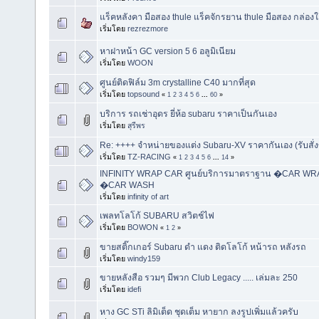
แร็คหลังคา มือสอง thule แร็คจักรยาน thule มือสอง กล่อ
เริ่มโดย
rezrezmore
หาฝาหน้า GC version 5 6 อลูมิเนียม
เริ่มโดย
WOON
ศูนย์ติดฟิล์ม 3m crystalline C40 มากที่สุด
เริ่มโดย
topsound
«
1
2
3
4
5
6
...
60
»
บริการ รถเช่าอุดร ยี่ห้อ subaru ราคาเป็นกันเอง
เริ่มโดย
สุรีพร
Re: ++++ จำหน่ายของแต่ง Subaru-XV ราคากันเอง (รับสั่ง
เริ่มโดย
TZ-RACING
«
1
2
3
4
5
6
...
14
»
INFINITY WRAP CAR ศูนย์บริการมาตราฐาน �CAR WRAP
�CAR WASH
เริ่มโดย
infinity of art
เพลทโลโก้ SUBARU สวิตช์ไฟ
เริ่มโดย
BOWON
«
1
2
»
ขายสติ๊กเกอร์ Subaru ดำ แดง ติดโลโก้ หน้ารถ หลังรถ
เริ่มโดย
windy159
ขายหลังสือ รวมๆ มีพวก Club Legacy ..... เล่มละ 250
เริ่มโดย
idefi
หาง GC STi ลิมิเต็ด ชุดเต็ม หายาก ลงรูปเพิ่มแล้วครับ