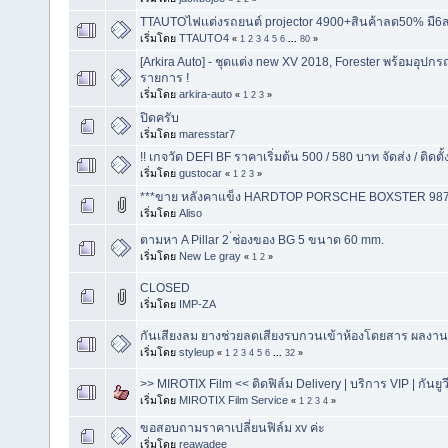
TTAUTOไฟเเต่งรถยนต์ projector 4900+สินค้าลด50% มี6สา
เริ่มโดย
TTAUTO4
«
1
2
3
4
5
6
...
80
»
[Arkira Auto] - ชุดแต่ง new XV 2018, Forester พร้อมอุ
รายการ !
เริ่มโดย
arkira-auto
«
1
2
3
»
ปิดครับ
เริ่มโดย
maresstar7
!! เกจวัด DEFI BF ราคาเริ่มต้น 500 / 580 บาท จัดส่ง / ติดตั้ง
เริ่มโดย
gustocar
«
1
2
3
»
***ขาย หลังคาแข็ง HARDTOP PORSCHE BOXSTER 987
เริ่มโดย
Aliso
ตามหา A Pillar 2 ่ช่องของ BG 5 ขนาด 60 mm.
เริ่มโดย
New Le gray
«
1
2
»
CLOSED
เริ่มโดย
IMP-ZA
กันเสียงลม ยางช่วยลดเสียงรบกวนเข้าห้องโดยสาร ผลงาน
เริ่มโดย
styleup
«
1
2
3
4
5
6
...
32
»
>> MIROTIX Film << ติดฟิล์ม Delivery | บริการ VIP | กันยู
เริ่มโดย
MIROTIX Film Service
«
1
2
3
4
»
ขอสอบถามราคาเปลี่ยนฟิล์ม xv ค่ะ
เริ่มโดย
reawadee