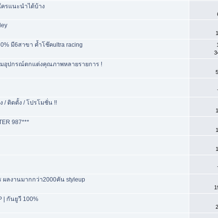
มีใครแนะนำได้บ้าง
ley
1
% มี6สาขา ค้ำโช๊คultra racing
3
 พร้อมอุปกรณ์ตกแต่งคุณภาพหลายรายการ !
5
/ ติดตั้ง / โปรโมชั่น !!
1
ER 987***
1
1
ร ผลงานมากกว่า2000คัน styleup
1
 | กันยูวี 100%
2