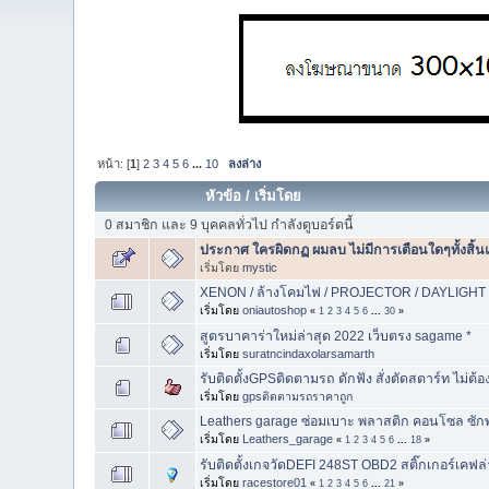
หน้า: [
1
]
2
3
4
5
6
...
10
ลงล่าง
หัวข้อ
/
เริ่มโดย
0 สมาชิก และ 9 บุคคลทั่วไป กำลังดูบอร์ดนี้
ประกาศ ใครผิดกฏ ผมลบ ไม่มีการเตือนใดๆทั้งสิ้น
เริ่มโดย
mystic
XENON / ล้างโคมไฟ / PROJECTOR / DAYLIGHT /
เริ่มโดย
oniautoshop
«
1
2
3
4
5
6
...
30
»
สูตรบาคาร่าใหม่ล่าสุด 2022 เว็บตรง sagame *
เริ่มโดย
suratncindaxolarsamarth
รับติดตั้งGPSติดตามรถ ดักฟัง สั่งตัดสตาร์ท ไม่ต้อ
เริ่มโดย
gpsติดตามรถราคาถูก
Leathers garage ซ่อมเบาะ พลาสติก คอนโซล ซัก
เริ่มโดย
Leathers_garage
«
1
2
3
4
5
6
...
18
»
รับติดตั้งเกจวัดDEFI 248ST OBD2 สติ๊กเกอร์เค
เริ่มโดย
racestore01
«
1
2
3
4
5
6
...
21
»