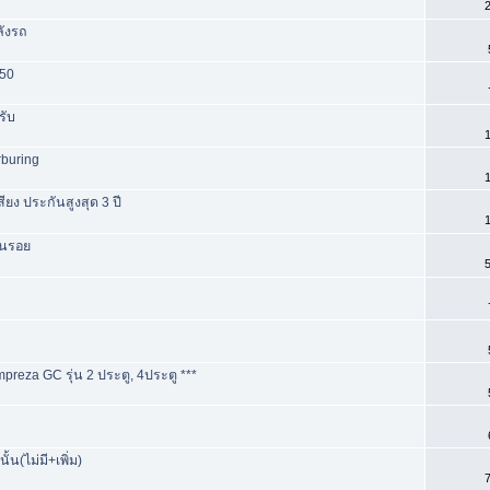
2
ลังรถ
250
รับ
1
rburing
1
ียง ประกันสูงสุด 3 ปี
1
กันรอย
5
preza GC รุ่น 2 ประตู, 4ประตู ***
้น(ไม่มี+เพิ่ม)
7