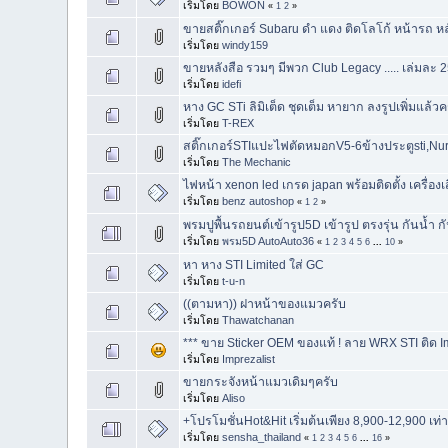
เริ่มโดย
BOWON
«
1
2
»
ขายสติ๊กเกอร์ Subaru ดำ แดง ติดโลโก้ หน้ารถ ห
เริ่มโดย
windy159
ขายหลังสือ รวมๆ มีพวก Club Legacy ..... เล่มละ 
เริ่มโดย
idefi
หาง GC STi ลิมิเต็ด ชุดเต็ม หายาก ลงรูปเพิ่มแล้วค
เริ่มโดย
T-REX
สติ๊กเกอร์STIแปะไฟตัดหมอกV5-6ข้างประตูsti,Nu
เริ่มโดย
The Mechanic
ไฟหน้า xenon led เกรด japan พร้อมติดตั้ง เครื่องเส
เริ่มโดย
benz autoshop
«
1
2
»
พรมปูพื้นรถยนต์เข้ารูป5D เข้ารูป ตรงรุ่น กันน้ำ 
เริ่มโดย
พรม5D AutoAuto36
«
1
2
3
4
5
6
...
10
»
หา หาง STI Limited ใส่ GC
เริ่มโดย
t-u-n
((ตามหา)) ฝาหน้าของแมวครับ
เริ่มโดย
Thawatchanan
*** ขาย Sticker OEM ของแท้ ! ลาย WRX STI ติด Im
เริ่มโดย
Imprezalist
ขายกระจังหน้าแมวเดิมๆครับ
เริ่มโดย
Aliso
+โปรโมชั่นHot&Hit เริ่มต้นเพียง 8,900-12,900 เท่านั
เริ่มโดย
sensha_thailand
«
1
2
3
4
5
6
...
16
»