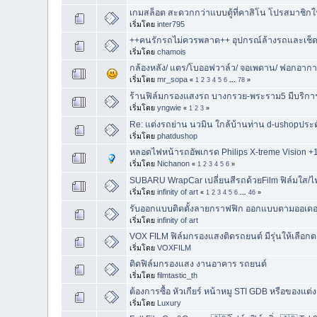
เกมสล็อต สะดวกกว่าแบบตู้ที่คาสิโน โปรสมาชิกให
เริ่มโดย
inter795
++คนรักรถไม่ควรพลาด++ อุปกรณ์ล้างรถและเช็ด
เริ่มโดย
chamois
กล้องหลัง/ แตร/โบออฟวาล์ว/ จอเพดาน/ ฟอกอากา
เริ่มโดย
mr_sopa
«
1
2
3
4
5
6
...
78
»
ร้านฟิล์มกรองแสงรถ บางกรวย-พระราม5 มีบริการห้
เริ่มโดย
yngwie
«
1
2
3
»
Re: แต่งรถย่าน นวมิน ใกล้บ้านท่าน d-ushopประ
เริ่มโดย
phatdushop
หลอดไฟหน้ารถอัพเกรด Philips X-treme Vision +1
เริ่มโดย
Nichanon
«
1
2
3
4
5
6
»
SUBARU WrapCar เปลี่ยนสีรถด้วยFilm ฟิล์มใส/ไ
เริ่มโดย
infinity of art
«
1
2
3
4
5
6
...
46
»
รับออกแบบติดตั้งลายกราฟฟิก ออกแบบตามออเดอร
เริ่มโดย
infinity of art
VOX FILM ฟิล์มกรองแสงติดรถยนต์ มีรุ่นให้เลือ
เริ่มโดย
VOXFILM
ติดฟิล์มกรองแสง งานอาคาร รถยนต์
เริ่มโดย
filmtastic_th
ต้องการซื้อ หัวเกียร์ หน้าหมู STI GDB หรือของแต่ง
เริ่มโดย
Luxury