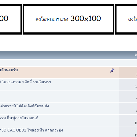
ต
แล้วนะครับ
2
 ไฟวงแหวน/ หลักสี่ รามอินทรา
2
งจ่ายรายปี ไม่ต้องลิงค์กับขนส่ง
พรม ฟื้นฟูภายในรถยนต์
1
ฟล่า6D CAG OBD2 ไฟส่องเท้า ลาดกระบัง
1