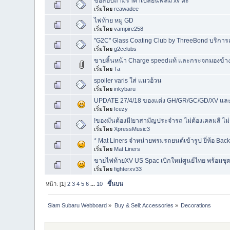
ขอสอบถามราคาเปลี่ยนฟิล์ม xv ค่ะ
เริ่มโดย
reawadee
ไฟท้าย หมู GD
เริ่มโดย
vampire258
"G2C" Glass Coating Club by ThreeBond บริการ
เริ่มโดย
g2cclubs
ขายลิ้นหน้า Charge speedแท้ และกระจกมองข้างเด
เริ่มโดย
Ta
spoiler varis ใส่ แมวอ้วน
เริ่มโดย
inkybaru
UPDATE 27/4/18 ของแต่ง GH/GR/GC/GD/XV และ
เริ่มโดย
Icezy
!ของมันต้องมี!ยาสามัญประจำรถ ไม่ต้องเคลมสี ไม่
เริ่มโดย
XpressMusic3
* Mat Liners จำหน่ายพรมรถยนต์เข้ารูป ยี่ห้อ Back
เริ่มโดย
Mat Liners
ขายไฟท้ายXV US Spac เบิกใหม่ศูนย์ไทย พร้อมช
เริ่มโดย
fighterxv33
หน้า: [
1
]
2
3
4
5
6
...
10
ขึ้นบน
Siam Subaru Webboard
»
Buy & Sell: Accessories
»
Decorations