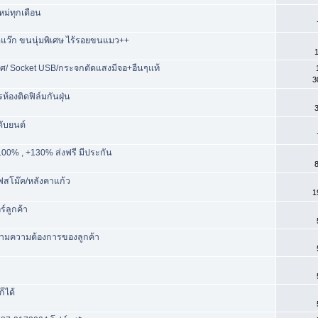
ม่ทุกเดือน
แว๊ก ขนนุ่มพิเศษ ไร้รอยขนแมว++
1
ศ/ Socket USB/กระจกตัดแสงมีจอ+อืนๆแท้
3
องติดฟิล์มกันฝุ่น
3
ดับยนต์
00% , +130% ส่งฟรี มีประกัน
8
ฟสโม๊ค/หลังคาแก้ว
1
์ลูกค้า
กตามความต้องการของลูกค้า
ก็ได้