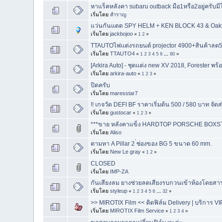
หาแร็คหลังคา subaru outback มือ1หรือ2อยู่ครับ
เริ่มโดย
สำราญ
แว่นกันแดด SPY HELM + KEN BLOCK 43 & Oak
เริ่มโดย
jackbojoo
«
1
2
»
TTAUTOไฟเเต่งรถยนต์ projector 4900+สินค้าลด50
เริ่มโดย
TTAUTO4
«
1
2
3
4
5
6
...
80
»
[Arkira Auto] - ชุดแต่ง new XV 2018, Forester
เริ่มโดย
arkira-auto
«
1
2
3
»
ปิดครับ
เริ่มโดย
maresstar7
!! เกจวัด DEFI BF ราคาเริ่มต้น 500 / 580 บาท จัดส่ง 
เริ่มโดย
gustocar
«
1
2
3
»
***ขาย หลังคาแข็ง HARDTOP PORSCHE BOXST
เริ่มโดย
Aliso
ตามหา A Pillar 2 ่ช่องของ BG 5 ขนาด 60 mm.
เริ่มโดย
New Le gray
«
1
2
»
CLOSED
เริ่มโดย
IMP-ZA
กันเสียงลม ยางช่วยลดเสียงรบกวนเข้าห้องโดยสา
เริ่มโดย
styleup
«
1
2
3
4
5
6
...
32
»
>> MIROTIX Film << ติดฟิล์ม Delivery | บริการ VIP
เริ่มโดย
MIROTIX Film Service
«
1
2
3
4
»