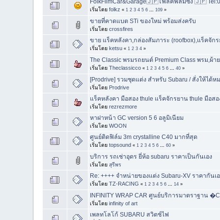
FolkFilmCar&Garage🇯🇵โฟล์คฟิล์มซิ่ง 🇯🇵 Tel
เริ่มโดย
folkz
«
1
2
3
4
5
6
...
109
»
ขายที่คาดแบต STi ของใหม่ พร้อมส่งครับ
เริ่มโดย
crossfires
ขาย แร็คหลังคา,กล่องสัมภาระ (roofbox),แร็คจักร
เริ่มโดย
ketsu
«
1
2
3
4
»
The Classic พรมรถยนต์ Premium Class พรม,ผ้ายา
เริ่มโดย
Theclassicco
«
1
2
3
4
5
6
...
40
»
[Prodrive] รวมชุดแต่ง สำหรับ Subaru / สั่งให้ได้หม
เริ่มโดย
Prodrive
แร็คหลังคา มือสอง thule แร็คจักรยาน thule มือส
เริ่มโดย
rezrezmore
หาฝาหน้า GC version 5 6 อลูมิเนียม
เริ่มโดย
WOON
ศูนย์ติดฟิล์ม 3m crystalline C40 มากที่สุด
เริ่มโดย
topsound
«
1
2
3
4
5
6
...
60
»
บริการ รถเช่าอุดร ยี่ห้อ subaru ราคาเป็นกันเอง
เริ่มโดย
สุรีพร
Re: ++++ จำหน่ายของแต่ง Subaru-XV ราคากันเอง 
เริ่มโดย
TZ-RACING
«
1
2
3
4
5
6
...
14
»
INFINITY WRAP CAR ศูนย์บริการมาตราฐาน �
เริ่มโดย
infinity of art
เพลทโลโก้ SUBARU สวิตช์ไฟ