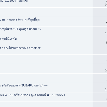
:087-9172004 โฟล์ค📲
3
ยาน ,ตะแกรง ในราคาที่ถูกที่สุด
3
งปูพื้นรถยนต์ สุดหรู Subaru XV
1
ดทุกยี่ห้อครับ
1
อง กล่องใส่ของบนหลังคา roofbox
2
(รับสั่งของแต่ง SUBARU ทุกรุ่น ) ++
1
CAR WRAP พร้อมบริการ ดูแลรถยนต์ �CAR WASH