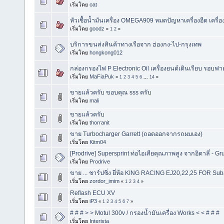
เริ่มโดย
oat
หัวเชื้อน้ำมันเครื่อง OMEGA909 หมดปัญหาเครื่องอืด เครื่องด
เริ่มโดย
goodz
«
1
2
»
บริการขนส่งสินค้าทางเรือจาก ฮ่องกง-ไป-กรุงเทพ
เริ่มโดย
hongkong012
กล่องกรองไฟ P Electronic Oil เครื่องยนต์เดินเรียบ รอบฟ
เริ่มโดย
MaFiaPuk
«
1
2
3
4
5
6
...
14
»
ขายแล้วครับ ขอบคุณ sss ครับ
เริ่มโดย
mali
ขายแล้วครับ
เริ่มโดย
thorranit
ขาย Turbocharger Garrett (ถอดออกจากรถผมเอง)
เริ่มโดย
Kitm04
[Prodrive] Supersprint ท่อไอเสียคุณภาพสูง จากอิตาลี่ - G
เริ่มโดย
Prodrive
ขาย ... ชาร์ปซิ่ง ยี่ห้อ KING RACING EJ20,22,25 FOR Su
เริ่มโดย
zordor_imim
«
1
2
3
4
»
Reflash ECU XV
เริ่มโดย
iP3
«
1
2
3
4
5
6
7
»
# # # > > Motul 300v / กรองน้ำมันเครื่อง Works < < # # #
เริ่มโดย
Interista