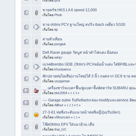
เริ่มโดย
juck
ขายครัช HKS LA 6 speed 12,000
เริ่มโดย
Phob
ขาย ohlins PCV ฐานใหญ่ สปริง ibach เหยี่ยว 5/100
เริ่มโดย
tip
สายหัวเทียน
เริ่มโดย
pongluk
Defi Racer gauge วัดบูส หน้าดำไฟแดง มือสอง
เริ่มโดย
winij.r
เบรคBrembo GDB ,Ohlin's PCVหม้อน้ำแต่ง ใส่BP/BLแ
เริ่มโดย
khunpaeza
พักปลายท่อไอเสีย(งานไทย)ไส้ 3 นิ้ว ถอดจาก GC8 ขาย ลด
เริ่มโดย
usoppman
__ เครื่องชาร์จแบต+ฟื้นฟูแบต+จั๊มพ์สตาร์ท SUBARU คุณภา
เริ่มโดย
bkk2004
«
1
2
3
»
---- Garage subie รับReflashกล่อง modifyและservice อัพ
เริ่มโดย
Allfour
«
1
2
3
4
5
»
27-3-61 ท่อซิ่งระดับแนวหน้าท่อซิ่งญี่ปุ่น(รับบัตร)
เริ่มโดย
v6fourcam
«
1
2
»
โช๊คOhlins DFV ใส่แมวอ้วน เสือ
เริ่มโดย
thai_GC