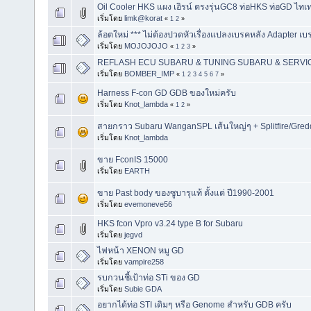
Oil Cooler HKS แผง เอิรน์ ตรงรุ่นGC8 ท่อHKS ท่อGD ไทเท
เริ่มโดย
limk@korat
«
1
2
»
ล้อตใหม่ *** ไม่ต้องปวดหัวเรื่องแปลงเบรคหลัง Adapter เบ
เริ่มโดย
MOJOJOJO
«
1
2
3
»
REFLASH ECU SUBARU & TUNING SUBARU & SERVIC
เริ่มโดย
BOMBER_IMP
«
1
2
3
4
5
6
7
»
Harness F-con GD GDB ของใหม่ครับ
เริ่มโดย
Knot_lambda
«
1
2
»
สายกราว Subaru WanganSPL เส้นใหญ่ๆ + Splitfire/Greddy
เริ่มโดย
Knot_lambda
ขาย FconIS 15000
เริ่มโดย
EARTH
ขาย Past body ของซูบารุแท้ ตั้งแต่ ปี1990-2001
เริ่มโดย
evemoneve56
HKS fcon Vpro v3.24 type B for Subaru
เริ่มโดย
jegvd
ไฟหน้า XENON หมู GD
เริ่มโดย
vampire258
รบกวนชี้เป้าท่อ STi ของ GD
เริ่มโดย
Subie GDA
อยากได้ท่อ STI เดิมๆ หรือ Genome สำหรับ GDB ครับ