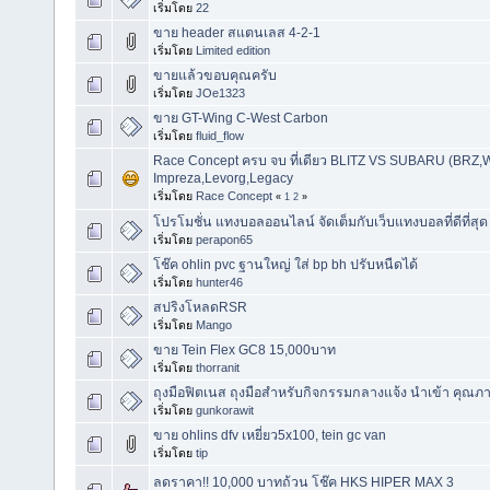
เริ่มโดย
22
ขาย header สแตนเลส 4-2-1
เริ่มโดย
Limited edition
ขายแล้วขอบคุณครับ
เริ่มโดย
JOe1323
ขาย GT-Wing C-West Carbon
เริ่มโดย
fluid_flow
Race Concept ครบ จบ ที่เดียว BLITZ VS SUBARU (BRZ,
Impreza,Levorg,Legacy
เริ่มโดย
Race Concept
«
1
2
»
โปรโมชั่น แทงบอลออนไลน์ จัดเต็มกับเว็บแทงบอลที่ดีที่สุด
เริ่มโดย
perapon65
โช๊ค ohlin pvc ฐานใหญ่ ใส่ bp bh ปรับหนืดได้
เริ่มโดย
hunter46
สปริงโหลดRSR
เริ่มโดย
Mango
ขาย Tein Flex GC8 15,000บาท
เริ่มโดย
thorranit
ถุงมือฟิตเนส ถุงมือสำหรับกิจกรรมกลางแจ้ง นำเข้า คุณภ
เริ่มโดย
gunkorawit
ขาย ohlins dfv เหยี่ยว5x100, tein gc van
เริ่มโดย
tip
ลดราคา!! 10,000 บาทถ้วน โช๊ค HKS HIPER MAX 3