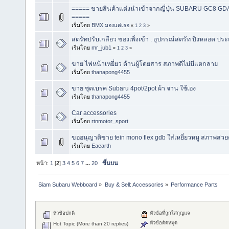
===== ขายสินค้าแต่งนำเข้าจากญี่ปุ่น SUBARU GC8 
=====
เริ่มโดย
BMX มองแต่เธอ
«
1
2
3
»
สตรัทปรับเกลียว ของเพิ่งเข้า . อุปกรณ์สตรัท ปิงหลอด ประ
เริ่มโดย
mr_jub1
«
1
2
3
»
ขาย ไฟหน้าเหยี่ยว ด้านผู้โดยสาร สภาพดีไม่มีแตกลาย
เริ่มโดย
thanapong4455
ขาย ชุดเบรค Subaru 4pot/2pot ผ้า จาน ใช้เอง
เริ่มโดย
thanapong4455
Car accessories
เริ่มโดย
rtnmotor_sport
ขออนุญาติขาย tein mono flex gdb ใส่เหยี่ยวหมู สภาพสวย
เริ่มโดย
Eaearth
หน้า:
1
[
2
]
3
4
5
6
7
...
20
ขึ้นบน
Siam Subaru Webboard
»
Buy & Sell: Accessories
»
Performance Parts
หัวข้อปกติ
หัวข้อที่ถูกใส่กุญแจ
หัวข้อติดหมุด
Hot Topic (More than 20 replies)