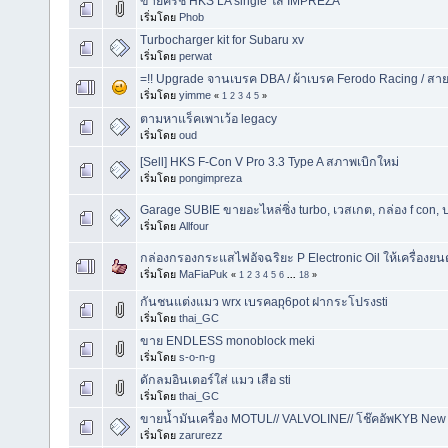
ขายครัช HKS LA single ใส่ IMPREZA
เริ่มโดย
Phob
Turbocharger kit for Subaru xv
เริ่มโดย
perwat
=!! Upgrade จานเบรค DBA / ผ้าเบรค Ferodo Racing / สา
เริ่มโดย
yimme
«
1
2
3
4
5
»
ตามหาแร็คเพาเว้อ legacy
เริ่มโดย
oud
[Sell] HKS F-Con V Pro 3.3 Type A สภาพเบิกใหม่
เริ่มโดย
pongimpreza
Garage SUBIE ขายอะไหล่ซิ่ง turbo, เวสเกต, กล่อง f con, ป
เริ่มโดย
Allfour
กล่องกรองกระแสไฟอัจฉริยะ P Electronic Oil ให้เครื่องย
เริ่มโดย
MaFiaPuk
«
1
2
3
4
5
6
...
18
»
กันชนแต่งแมว wrx เบรคapุ6pot ฝากระโปรงsti
เริ่มโดย
thai_GC
ขาย ENDLESS monoblock meki
เริ่มโดย
s-o-n-g
ดักลมอินเตอร์ใส่ แมว เสือ sti
เริ่มโดย
thai_GC
ขายน้ำมันเครื่อง MOTUL// VALVOLINE// โช๊คอัพKYB Ne
เริ่มโดย
zarurezz