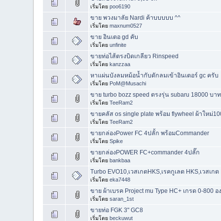
เริ่มโดย
poo6190
ขาย พวงมาลัย Nardi ค้าบบบบบ ^^
เริ่มโดย
maxnum0527
ขาย อินเตอ gd คับ
เริ่มโดย
unfinite
ขายท่อไส้ตรงบิดเกลียว Rinspeed
เริ่มโดย
kanzzaa
หาแผ่นบังลมหม้อน้ำกับดักลมเข้าอินเตอร์ gc ครับ
เริ่มโดย
PoM@Musachi
ขาย turbo bozz speed ตรงรุ่น subaru 18000 บาท
เริ่มโดย
TeeRam2
ขายคลัส os single plate พร้อม flywheel ผ้าใหม่10
เริ่มโดย
TeeRam2
ขายกล่องPower FC 4ปลั้ก พร้อมCommander
เริ่มโดย
Spike
ขายกล่องPOWER FC+commander 4ปลั๊ก
เริ่มโดย
bankbaa
Turbo EVO10,เวสเกตHKS,เรคกูเลต HKS,เวสเกต 
เริ่มโดย
eka7448
ขาย ผ้าเบรค Project mu Type HC+ เกรด 0-800 อ
เริ่มโดย
saran_1st
ขายท่อ FGK 3" GC8
เริ่มโดย
beckuwut