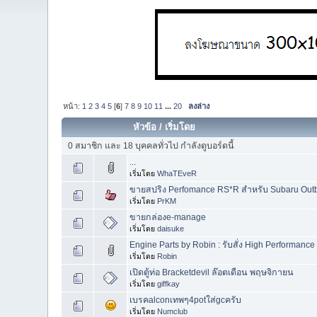
หน้า:
1
2
3
4
5
[
6
]
7
8
9
10
11
...
20
ลงล่าง
หัวข้อ
/
เริ่มโดย
0 สมาชิก และ 18 บุคคลทั่วไป กำลังดูบอร์ดนี้
...
เริ่มโดย
WhaTEveR
ขายสปริง Perfomance RS*R สำหรับ Subaru Ou
เริ่มโดย
PrKM
ขายกล่องe-manage
เริ่มโดย
daisuke
Engine Parts by Robin : รับสั่ง High Performance
เริ่มโดย
Robin
เปิดตู้ท่อ Bracketdevil ล๊อตเดือน พฤษจิกายน
เริ่มโดย
giffkay
เบรคalconเทพๆ4potใส่gcครับ
เริ่มโดย
Numclub