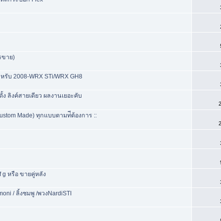
รขาย)
er สำหรับ 2008-WRX STi/WRX GH8
ตั้ง ลิงค์สายเดียว ผลงานเยอะคับ
2
stom Made) ทุกแบบตามท่ีต้องการ ::
2
f g หรือ ขายคู่หลัง
oni / ลิ้งชมพู /พวงNardiSTI