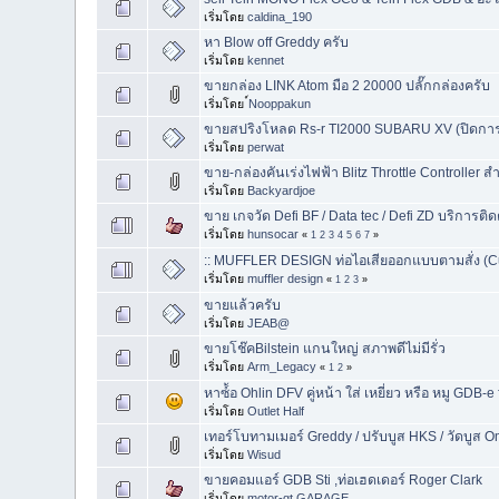
เริ่มโดย
caldina_190
หา Blow off Greddy ครับ
เริ่มโดย
kennet
ขายกล่อง LINK Atom มือ 2 20000 ปลั๊กกล่องครับ
เริ่มโดย
์Nooppakun
ขายสปริงโหลด Rs-r TI2000 SUBARU XV (ปิดกา
เริ่มโดย
perwat
ขาย-กล่องคันเร่งไฟฟ้า Blitz Throttle Controll
เริ่มโดย
Backyardjoe
ขาย เกจวัด Defi BF / Data tec / Defi ZD บริการติด
เริ่มโดย
hunsocar
«
1
2
3
4
5
6
7
»
:: MUFFLER DESIGN ท่อไอเสียออกแบบตามสั่ง (Cu
เริ่มโดย
muffler design
«
1
2
3
»
ขายแล้วครับ
เริ่มโดย
JEAB@
ขายโช๊คBilstein แกนใหญ่ สภาพดีไม่มีรั่ว
เริ่มโดย
Arm_Legacy
«
1
2
»
หาซ์้อ Ohlin DFV คู่หน้า ใส่ เหยี่ยว หรือ หมู GDB-e 
เริ่มโดย
Outlet Half
เทอร์โบทามเมอร์ Greddy / ปรับบูส HKS / วัดบูส Om
เริ่มโดย
Wisud
ขายคอมแอร์ GDB Sti ,ท่อเฮดเดอร์ Roger Clark
เริ่มโดย
motor-gt GARAGE