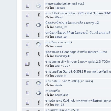
ตามหาturbo bolt on gc8 ver.6
เริ่มโดย
Tae.Sss
ขาย โช๊ค Cusco Subaru GC8 / ลิงค์ Subaru GD-
เริ่มโดย
Wisud
น็อตอ่างน้ำมันเครื่องแม่เหล็ก Greddy แท้
เริ่มโดย
saran_1st
ปกป้องเครื่องยนต์ด้วย น็อตอ่างน้ำมันเครื่องแม่เหล
เริ่มโดย
saran_1st
+++ ปิดการขาย +++
เริ่มโดย
mrnat
ชุดสายเบรค Goodridge สำหรับ Impreza Turbo
เริ่มโดย
GoodridgeTH
ขาย timing sti + ผ้าเบรค 1 pot + ชุด kit 2.2l TODA
เริ่มโดย
ansr
«
1
2
3
»
ขาย เทอร์โบ Garrett. Gt3582 R สภาพสวยครับ!!! 
เริ่มโดย
zordor_im
ขาย defi BF 5ตัว 25,000฿(ขายแล้ว)
เริ่มโดย
olanla
ลบเลยครับ
เริ่มโดย
KaewSaBa
ขายปลายท่อ Kakimoto แพลทแดง พร้อมกลางตรงเลส 
เริ่มโดย
bier_13
ขายสปริงTein id70,65 6k