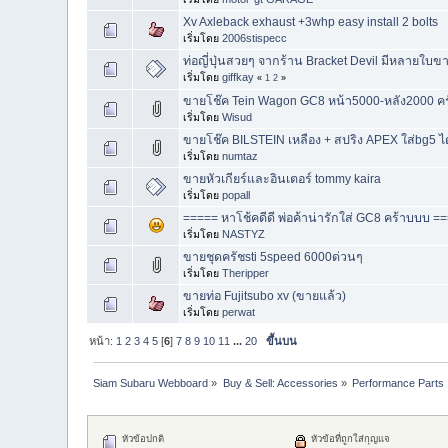
Xv Axleback exhaust +3whp easy install 2 bolts
เริ่มโดย
2006stispecc
ท่อญี่ปุ่นสวยๆ จากร้าน Bracket Devil มีหลายใบข
เริ่มโดย
giffkay
«
1
2
»
ขายโช๊ค Tein Wagon GC8 หน้า5000-หลัง2000 คร
เริ่มโดย
Wisud
ขายโช๊ค BILSTEIN เหลือง + สปริง APEX ใส่bg5 ไ
เริ่มโดย
numtaz
ขายหัวเกียร์และอินเตอร์ tommy kaira
เริ่มโดย
popall
===== หาโช้คดีดี พ่อค้าน่ารักใส่ GC8 คร้าบบบ 
เริ่มโดย
NASTYZ
ขายชุดครัชsti 5speed 6000ด่วนๆ
เริ่มโดย
Theripper
ขายท่อ Fujitsubo xv (ขายแล้ว)
เริ่มโดย
perwat
หน้า:
1
2
3
4
5
[
6
]
7
8
9
10
11
...
20
ขึ้นบน
Siam Subaru Webboard
»
Buy & Sell: Accessories
»
Performance Parts
หัวข้อปกติ
หัวข้อที่ถูกใส่กุญแจ