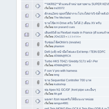
**AKR62**ตัวแทนจำหน่ายสายพาน SUPER KEVLAR 
เริ่มโดย
tra33372
ดักลมZero sportใต้ฝากระโปรงใส่ฝาV5-6ค้ำหลัง3
เริ่มโดย
The Mechanic
ขายโช้ค H-Drive ครับ ใส่ได้ 2 เดือน XV ครับ
เริ่มโดย
ton praram3 cues
เติมe85ด้วย Flexfuel made in France (ตัวแทนจำห
เริ่มโดย
JOe1323
«
1
2
3
4
5
6
»
รับซ่อมโช้คOhlin's (revalve)
เริ่มโดย
phantom
Defi (แท้) หน้ามืดไฟแดง Ext temp / TEIN EDFC
เริ่มโดย
ATAMA@RCA
Turbo HKS T04Z / Greddy 517z หน้า Per
เริ่มโดย
ATAMA@RCA
F con V pro with harness
เริ่มโดย
teng
ขาย Sequential Controller 700 บาท
เริ่มโดย
kudoshop
ท่อ Apex N1 GC/GF ,front pipe และอื่นๆ
เริ่มโดย
Mr.golf
มองหา fcon ทองครับให้มีแนะมาหน่อย
เริ่มโดย
iamgun4881
sell Tein MONO Flex GC8 & Tein Flex GDB & อะ