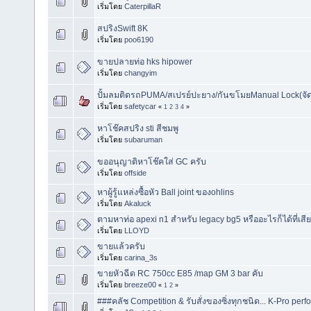
เริ่มโดย
CaterpillaR
สปริงSwift 8K
เริ่มโดย
poo6190
ขายปลายท่อ hks hipower
เริ่มโดย
changyim
ปั้มลมติดรถPUMA/สเปรย์ปะยาง/กันขโมยManual Lock(จัดส
เริ่มโดย
safetycar
«
1
2
3
4
»
หาโช๊คสปริง sti สีชมพู
เริ่มโดย
subaruman
ขออนุญาติหาโช๊คใส่ GC ครับ
เริ่มโดย
offside
หาผู้รู้แหล่งซื้อหัว Ball joint ของohlins
เริ่มโดย
Akaluck
ตามหาท่อ apexi n1 สำหรับ legacy bg5 หรืออะไรก็ได้ที่เส
เริ่มโดย
LLOYD
ขายแล้วครับ
เริ่มโดย
carina_3s
ขายหัวฉีด RC 750cc E85 /map GM 3 bar คับ
เริ่มโดย
breeze00
«
1
2
»
###คลัช Competition & รับสั่งของซิ่งทุกชนิด... K-Pro pe