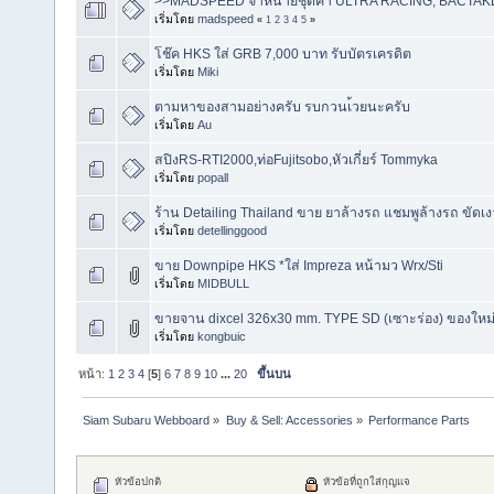
>>MADSPEED จำหน่ายชุดค้ำ ULTRA RACING, BACTA
เริ่มโดย
madspeed
«
1
2
3
4
5
»
โช๊ค HKS ใส่ GRB 7,000 บาท รับบัตรเครดิต
เริ่มโดย
Miki
ตามหาของสามอย่างครับ รบกวนเ้วยนะครับ
เริ่มโดย
Au
สปิงRS-RTI2000,ท่อFujitsobo,หัวเกี่ยร์ Tommyka
เริ่มโดย
popall
ร้าน Detailing Thailand ขาย ยาล้างรถ แชมพูล้างรถ ขัดเงา
เริ่มโดย
detellinggood
ขาย Downpipe HKS *ใส่ Impreza หน้ามว Wrx/Sti
เริ่มโดย
MIDBULL
ขายจาน dixcel 326x30 mm. TYPE SD (เซาะร่อง) ของใหม
เริ่มโดย
kongbuic
หน้า:
1
2
3
4
[
5
]
6
7
8
9
10
...
20
ขึ้นบน
Siam Subaru Webboard
»
Buy & Sell: Accessories
»
Performance Parts
หัวข้อปกติ
หัวข้อที่ถูกใส่กุญแจ