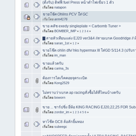
(ตั้งรับ) ดิฟฟี่ fuel Press หน้าดำไฟเขียว 1 ตัว
เริ่มโดย
natapon
ขายโช้ค Ohlins PCV ใส่ GC
เริ่มโดย
arm4176
ขาย คลัช exedy singleplate < Carbomb Tuner >
เริ่มโดย
BOMBER_IMP
«
1
2
3
4
»
▇ สายหัวเทียนแต่ง EJ20 ver3&4 //สายเบรค Goodridge // 
เริ่มโดย
saran_1st
«
1
2
»
ขายโช๊ค ohlin dfv/ hks hypermax III ใส่GD 5/114.3 (ปรับร
เริ่มโดย
im_man
ขายแล้วครับ
เริ่มโดย
carina_3s
ต้องการไดเร็คคอยจุดระเบิด
เริ่มโดย
Kong2529
ไม่ทราบว่าเบรค ap racingสั่งซื้อได้ที่ไหนบ้างครับ
เริ่มโดย
boworn
ขาย ... ชาร์ปซิ่ง ยี่ห้อ KING RACING EJ20,22,25 FOR Su
เริ่มโดย
zordor_im
«
1
2
3
4
5
6
»
หาโช๊ค GC8 ล้อลักยิ้มทอง
เริ่มโดย
subeegc