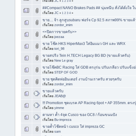
เริ่มโดย
JC
«
1
2
3
4
»
##Compact NANO Brakes Pads ## นุ่มหนึบ สั่งได้ดั่งใจ 
เริ่มโดย
JC
«
1
2
3
4
»
ขาย.... จ้า ลูกสูบsubaru ฟอร์จ Cp 92.5 สภาพ99% ขายแล้
เริ่มโดย
zordor_imim
<<ปิดการขายครับ>>
เริ่มโดย
joezaa
ขาย โช๊ค HKS HiperMax3 ใส่อิมแมว GH และ WRX
เริ่มโดย
tori_98
ขายสปริง Tein H.TECH Legacy BG BD (ขายแล้วครับ)
เริ่มโดย
New Le gray
ขายโช๊คBC Racing ใส่ GDB ตรงุร่น ปรับเกลียว ปรับแข็งอ
เริ่มโดย
STEP OF GOD
ขาย ชุดคิดท่ออินเตอร์ งานบ้านเราครับ สวยๆครับ
เริ่มโดย
zordor_imim
ขายแล้วครับ
เริ่มโดย
JEAB@
!!! Promotion ชุดเบรค AP Racing 6pot + AP 355mm. ตรงรุ
เริ่มโดย
yimme
ตามหา ค้ำ 4จุด Cusco ของ GC8 / ก้อนขนมปัง
เริ่มโดย
Bu-impreza
ขายค้ำโช๊คหน้า cusco ใส่ impreza GC
เริ่มโดย
sam