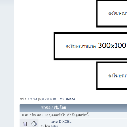
หน้า:
1
2
3
4
[
5
]
6
7
8
9
10
...
20
ลงล่าง
หัวข้อ
/
เริ่มโดย
0 สมาชิก และ 13 บุคคลทั่วไป กำลังดูบอร์ดนี้
===== เบรค DIXCEL =====
เริ่มโดย
Tabuu