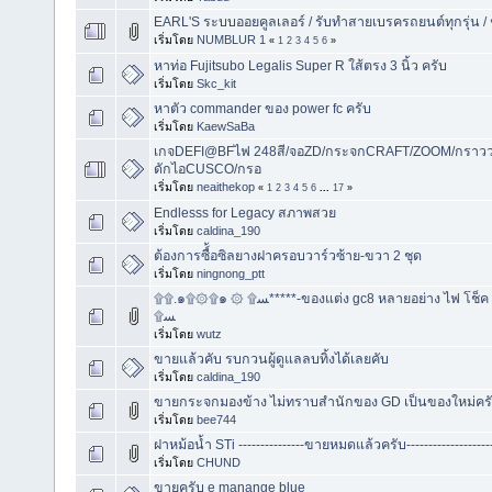
EARL'S ระบบออยคูลเลอร์ / รับทำสายเบรครถยนต์ทุกรุ่น 
เริ่มโดย
NUMBLUR 1
«
1
2
3
4
5
6
»
หาท่อ Fujitsubo Legalis Super R ใส้ตรง 3 นิ้ว ครับ
เริ่มโดย
Skc_kit
หาตัว commander ของ power fc ครับ
เริ่มโดย
KaewSaBa
เกจDEFI@BFไฟ 248สี/จอZD/กระจกCRAFT/ZOOM/กราว
ดักไอCUSCO/กรอ
เริ่มโดย
neaithekop
«
1
2
3
4
5
6
...
17
»
Endlesss for Legacy สภาพสวย
เริ่มโดย
caldina_190
ต้องการซื์้อซิลยางฝาครอบวาร์วซ้าย-ขวา 2 ชุด
เริ่มโดย
ningnong_ptt
۩۩.๑۩۞۩๑ ۞ ۩ﺴ*****-ของแต่ง gc8 หลายอย่าง ไฟ โช็ค oil Defi *****۩۩.๑۩۞۩๑ ۞
۩ﺴ
เริ่มโดย
wutz
ขายแล้วคับ รบกวนผู้ดูแลลบทิ้งได้เลยคับ
เริ่มโดย
caldina_190
ขายกระจกมองข้าง ไม่ทราบสำนักของ GD เป็นของใหม่คร
เริ่มโดย
bee744
ฝาหม้อน้ำ STi ---------------ขายหมดแล้วครับ-------------------
เริ่มโดย
CHUND
ขายครับ e manange blue