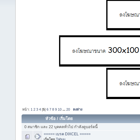
หน้า:
1
2
3
4
[
5
]
6
7
8
9
10
...
20
ลงล่าง
หัวข้อ
/
เริ่มโดย
0 สมาชิก และ 22 บุคคลทั่วไป กำลังดูบอร์ดนี้
===== เบรค DIXCEL =====
เริ่มโดย
Tabuu