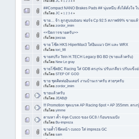
เริ่มโดย
JC
«
1
2
3
4
»
##Compact NANO Brakes Pads ## นุ่มหนึบ สั่งได้ดั่งใจ 
เริ่มโดย
JC
«
1
2
3
4
»
ขาย.... จ้า ลูกสูบsubaru ฟอร์จ Cp 92.5 สภาพ99% ขายแล้
เริ่มโดย
zordor_imim
<<ปิดการขายครับ>>
เริ่มโดย
joezaa
ขาย โช๊ค HKS HiperMax3 ใส่อิมแมว GH และ WRX
เริ่มโดย
tori_98
ขายสปริง Tein H.TECH Legacy BG BD (ขายแล้วครับ)
เริ่มโดย
New Le gray
ขายโช๊คBC Racing ใส่ GDB ตรงุร่น ปรับเกลียว ปรับแข็งอ
เริ่มโดย
STEP OF GOD
ขาย ชุดคิดท่ออินเตอร์ งานบ้านเราครับ สวยๆครับ
เริ่มโดย
zordor_imim
ขายแล้วครับ
เริ่มโดย
JEAB@
!!! Promotion ชุดเบรค AP Racing 6pot + AP 355mm. ตรงรุ
เริ่มโดย
yimme
ตามหา ค้ำ 4จุด Cusco ของ GC8 / ก้อนขนมปัง
เริ่มโดย
Bu-impreza
ขายค้ำโช๊คหน้า cusco ใส่ impreza GC
เริ่มโดย
sam