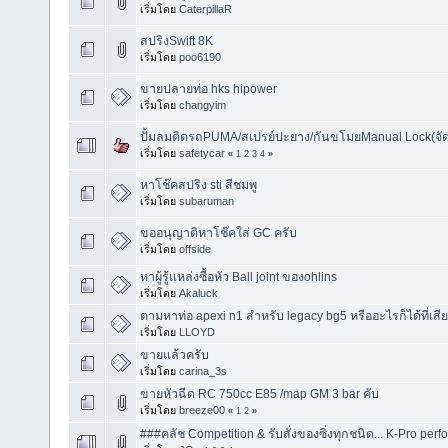
เริ่มโดย
CaterpillaR
สปริงSwift 8K
เริ่มโดย
poo6190
ขายปลายท่อ hks hipower
เริ่มโดย
changyim
ปั้มลมติดรถPUMA/สเปรย์ปะยาง/กันขโมยManual Lock(จัดส
เริ่มโดย
safetycar
«
1
2
3
4
»
หาโช๊คสปริง sti สีชมพู
เริ่มโดย
subaruman
ขออนุญาติหาโช๊คใส่ GC ครับ
เริ่มโดย
offside
หาผู้รู้แหล่งซื้อหัว Ball joint ของohlins
เริ่มโดย
Akaluck
ตามหาท่อ apexi n1 สำหรับ legacy bg5 หรืออะไรก็ได้ที่เส
เริ่มโดย
LLOYD
ขายแล้วครับ
เริ่มโดย
carina_3s
ขายหัวฉีด RC 750cc E85 /map GM 3 bar คับ
เริ่มโดย
breeze00
«
1
2
»
###คลัช Competition & รับสั่งของซิ่งทุกชนิด... K-Pro pe