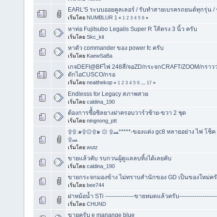
EARL'S ระบบออยคูลเลอร์ / รับทำสายเบรครถยนต์ทุกรุ่น 
เริ่มโดย
NUMBLUR 1
«
1
2
3
4
5
6
»
หาท่อ Fujitsubo Legalis Super R ใส้ตรง 3 นิ้ว ครับ
เริ่มโดย
Skc_kit
หาตัว commander ของ power fc ครับ
เริ่มโดย
KaewSaBa
เกจDEFI@BFไฟ 248สี/จอZD/กระจกCRAFT/ZOOM/กราว
ดักไอCUSCO/กรอ
เริ่มโดย
neaithekop
«
1
2
3
4
5
6
...
17
»
Endlesss for Legacy สภาพสวย
เริ่มโดย
caldina_190
ต้องการซื์้อซิลยางฝาครอบวาร์วซ้าย-ขวา 2 ชุด
เริ่มโดย
ningnong_ptt
۩۩.๑۩۞۩๑ ۞ ۩ﺴ*****-ของแต่ง gc8 หลายอย่าง ไฟ โช็ค oil Defi *****۩۩.๑۩۞۩๑ ۞
۩ﺴ
เริ่มโดย
wutz
ขายแล้วคับ รบกวนผู้ดูแลลบทิ้งได้เลยคับ
เริ่มโดย
caldina_190
ขายกระจกมองข้าง ไม่ทราบสำนักของ GD เป็นของใหม่คร
เริ่มโดย
bee744
ฝาหม้อน้ำ STi ---------------ขายหมดแล้วครับ-------------------
เริ่มโดย
CHUND
ขายครับ e manange blue