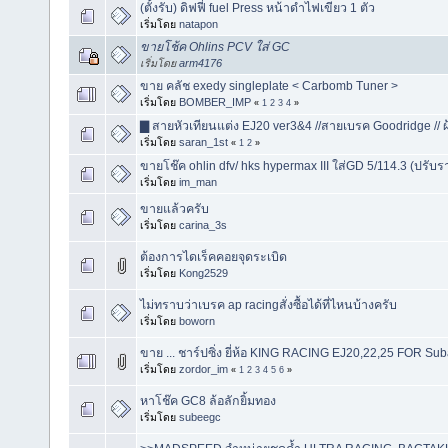
(ตั้งรับ) ดิฟฟี่ fuel Press หน้าดำไฟเขียว 1 ตัว
เริ่มโดย
natapon
ขายโช้ค Ohlins PCV ใส่ GC
เริ่มโดย
arm4176
ขาย คลัช exedy singleplate < Carbomb Tuner >
เริ่มโดย
BOMBER_IMP
«
1
2
3
4
»
▇ สายหัวเทียนแต่ง EJ20 ver3&4 //สายเบรค Goodridge // 
เริ่มโดย
saran_1st
«
1
2
»
ขายโช๊ค ohlin dfv/ hks hypermax III ใส่GD 5/114.3 (ปรับร
เริ่มโดย
im_man
ขายแล้วครับ
เริ่มโดย
carina_3s
ต้องการไดเร็คคอยจุดระเบิด
เริ่มโดย
Kong2529
ไม่ทราบว่าเบรค ap racingสั่งซื้อได้ที่ไหนบ้างครับ
เริ่มโดย
boworn
ขาย ... ชาร์ปซิ่ง ยี่ห้อ KING RACING EJ20,22,25 FOR Su
เริ่มโดย
zordor_im
«
1
2
3
4
5
6
»
หาโช๊ค GC8 ล้อลักยิ้มทอง
เริ่มโดย
subeegc