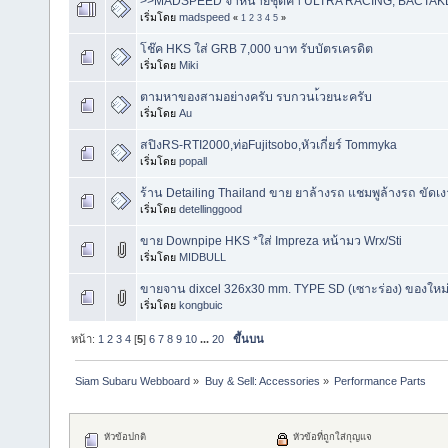
>>MADSPEED จำหน่ายชุดค้ำ ULTRA RACING, BACTA
เริ่มโดย
madspeed
«
1
2
3
4
5
»
โช๊ค HKS ใส่ GRB 7,000 บาท รับบัตรเครดิต
เริ่มโดย
Miki
ตามหาของสามอย่างครับ รบกวนเ้วยนะครับ
เริ่มโดย
Au
สปิงRS-RTI2000,ท่อFujitsobo,หัวเกี่ยร์ Tommyka
เริ่มโดย
popall
ร้าน Detailing Thailand ขาย ยาล้างรถ แชมพูล้างรถ ขัดเงา
เริ่มโดย
detellinggood
ขาย Downpipe HKS *ใส่ Impreza หน้ามว Wrx/Sti
เริ่มโดย
MIDBULL
ขายจาน dixcel 326x30 mm. TYPE SD (เซาะร่อง) ของใหม
เริ่มโดย
kongbuic
หน้า:
1
2
3
4
[
5
]
6
7
8
9
10
...
20
ขึ้นบน
Siam Subaru Webboard
»
Buy & Sell: Accessories
»
Performance Parts
หัวข้อปกติ
หัวข้อที่ถูกใส่กุญแจ