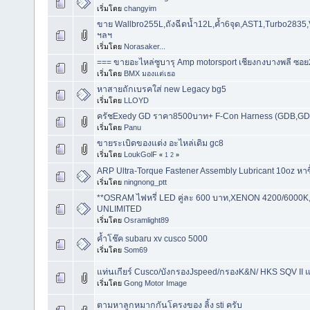
เริ่มโดย
changyim
ขาย Wallbro255L,ถังฉีดน้ำ12L,ค้ำ6จุด,AST1,Turbo2835
ฯลฯ
เริ่มโดย
Norasaker...
=== ขายอะไหล่ซูบารุ Amp motorsport เชียงกงบางพลี ซอย
เริ่มโดย
BMX มองแต่เธอ
หาสายถักเบรคใส่ new Legacy bg5
เริ่มโดย
LLOYD
ครัชExedy GD ราคา8500บาท+ F-Con Harness (GDB,G
เริ่มโดย
Panu
ขายระเบิดของแต่ง อะไหล่เดิม gc8
เริ่มโดย
LoukGolF
«
1
2
»
ARP Ultra-Torque Fastener Assembly Lubricant 10oz หาซื้อ
เริ่มโดย
ningnong_ptt
**OSRAM ไฟหรี่ LED คู่ละ 600 บาท,XENON 4200/600
UNLIMITED
เริ่มโดย
Osramlight89
ค้ำโช๊ค subaru xv cusco 5000
เริ่มโดย
Som69
แท่นเกียร์ Cusco/บังกรองJspeed/กรองK&N/ HKS SQV II 
เริ่มโดย
Gong Motor Image
ตามหาลูกหมากกันโครงของ ลิ้ง sti ครับ