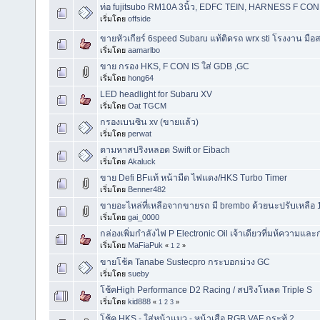
ท่อ fujitsubo RM10A 3นิ้ว, EDFC TEIN, HARNESS F CON
เริ่มโดย
offside
ขายหัวเกียร์ 6speed Subaru แท้ติดรถ wrx sti โรงงาน ม
เริ่มโดย
aamarlbo
ขาย กรอง HKS, F CON IS ใส่ GDB ,GC
เริ่มโดย
hong64
LED headlight for Subaru XV
เริ่มโดย
Oat TGCM
กรองเบนซิน xv (ขายแล้ว)
เริ่มโดย
perwat
ตามหาสปริงหลอด Swift or Eibach
เริ่มโดย
Akaluck
ขาย Defi BFแท้ หน้ามืด ไฟแดง/HKS Turbo Timer
เริ่มโดย
Benner482
ขายอะไหล่ที่เหลือจากขายรถ มี brembo ด้วยนะปรับเหลือ 12
เริ่มโดย
gai_0000
กล่องเพิ่มกำลังไฟ P Electronic Oil เจ้าเดียวที่มห้ความแ
เริ่มโดย
MaFiaPuk
«
1
2
»
ขายโช้ค Tanabe Sustecpro กระบอกม่วง GC
เริ่มโดย
sueby
โช้คHigh Performance D2 Racing / สปริงโหลด Triple S
เริ่มโดย
kid888
«
1
2
3
»
โช้ค HKS - ใส่หน้าแมว - หน้าเสือ RGB,VAF กระทู้ 2