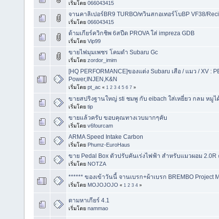
เริ่มโดย
066043415
จานคาลิเปอร์BR9 TURBO/ทวินสกอเทอร์โบBP VF38/Reciv
เริ่มโดย
066043415
ด้ามเกียร์ควิกชิพ 6สปีด PROVA ใส่ impreza GDB
เริ่มโดย
Vip99
ขายไฟมุมเพชร โคมดำ Subaru Gc
เริ่มโดย
zordor_imim
[HQ PERFORMANCE]ของแต่ง Subaru เสือ / แมว / XV :
Power,INJEN,K&N
เริ่มโดย
pt_ac
«
1
2
3
4
5
6
7
»
ขายสปริงฐานใหญ่ sti ชมพู กับ eibach ใส่เหยี่ยว กลม หมูได
เริ่มโดย
tip
ขายแล้วครับ ขอบคุณทางเวบมากๆคับ
เริ่มโดย
v6fourcam
ARMA Speed Intake Carbon
เริ่มโดย
Phumz-EuroHaus
ขาย Pedal Box ตัวปรับคันเร่งไฟฟ้า สำหรับแมวผอม 2.0R 
เริ่มโดย
NOTZA
****** ของเข้าวันนี้ จานเบรก+ผ้าเบรก BREMBO Project
เริ่มโดย
MOJOJOJO
«
1
2
3
4
»
ตามหาเกียร์ 4.1
เริ่มโดย
nammao