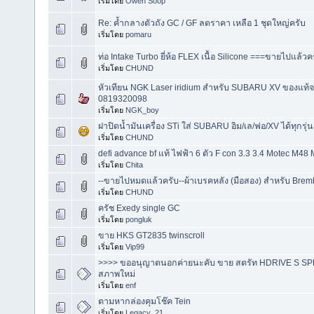
เริ่มโดย
Owen Soop
Re: ค้ำกลางตัวถัง GC / GF ลดราคา เหลือ 1 ชุดใหญ่ครับ
เริ่มโดย
pomaru
ท่อ Intake Turbo ยี่ห้อ FLEX เนื้อ Silicone ===ขายไปแล้ว
เริ่มโดย
CHUND
หัวเทียน NGK Laser iridium สำหรับ SUBARU XV ของแท้
0819320098
เริ่มโดย
NGK_boy
ฝาปิดน้ำมันเครื่อง STi ใส่ SUBARU อิม/เล/ฟอ/XV ได้ทุกรุ
เริ่มโดย
CHUND
defi advance bf แท้ ไฟฟ้า 6 ตัว F con 3.3 3.4 Motec M48
เริ่มโดย
Chita
--ขายไปหมดแล้วครับ--ผ้าเบรคหลัง (มือสอง) สำหรับ Bremb
เริ่มโดย
CHUND
ครัช Exedy single GC
เริ่มโดย
pongluk
ขาย HKS GT2835 twinscroll
เริ่มโดย
Vip99
>>>> ขออนุญาตนอกค่ายนะคับ ขาย สตรัท HDRIVE S SPE
สภาพใหม่
เริ่มโดย
enf
ตามหากล่องคุมโช๊ค Tein
เริ่มโดย
Legacy_21