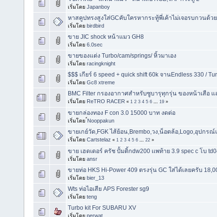
เริ่มโดย
Japanboy
หาสคูปทรงสูงใส่GCคับใครหากระทู้พี่เค้าไม่เจอรบกวนด้วย
เริ่มโดย
birdbird
ขาย JIC shock หน้าแมว GH8
เริ่มโดย
6.0sec
ขายของแต่ง Turbo/cam/springs/ หิ้วมาเอง
เริ่มโดย
racingknight
$$$ เกียร์ 6 speed + quick shift 60k จานEndless 330 / T
เริ่มโดย
Gc8 xtreme
BMC Filter กรองอากาศสำหรับซูบารุทุกรุ่น ของหน้าเสือ 
เริ่มโดย
ReTRO RACER
«
1
2
3
4
5
6
...
19
»
ขายกล่องทอง F con 3.0 15000 บาท งดต่อ
เริ่มโดย
์Nooppakun
ขายเกย์วัด,FGK ไส้ย้อน,Brembo,วง,น็อตล้อ,Logo,อุปกรณ์
เริ่มโดย
Cartstelaz
«
1
2
3
4
5
6
...
22
»
ขาย เฮดเดอร์ ครัช ปั้มติ้กdw200 เเพท้าย 3.9 spec c โบ td
เริ่มโดย
ansr
ขายท่อ HKS Hi-Power 409 ตรงรุ่น GC ใส่ได้เลยครับ 18,
เริ่มโดย
bier_13
Wts ท่อไอเสีย APS Forester sg9
เริ่มโดย
teng
Turbo kit For SUBARU XV
เริ่มโดย
perwat