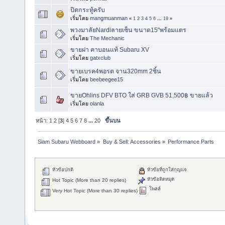
ปิดกระทู้ครับ
เริ่มโดย
mangmuanman
«
1
2
3
4
5
6
...
19
»
พวงมาลัยNardiลายเซ็น ขนาด15"พร้อมแตร
เริ่มโดย
The Mechanic
ขายฝา คาบอนแท้ Subaru XV
เริ่มโดย
gatxclub
ขายเบรค4พอรต จาน320mm 2ชิ้น
เริ่มโดย
beebeegee15
ขายOhlins DFV BTO ใส่ GRB GVB 51,500฿ ขายแล้ว
เริ่มโดย
olanla
หน้า:
1
2
[
3
]
4
5
6
7
8
...
20
ขึ้นบน
Siam Subaru Webboard
»
Buy & Sell: Accessories
»
Performance Parts
หัวข้อปกติ
หัวข้อที่ถูกใส่กุญแจ
หัวข้อติดหมุด
Hot Topic (More than 20 replies)
โพลล์
Very Hot Topic (More than 30 replies)