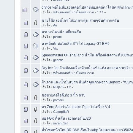
dryice,ท่อไอเสีย,เฮดเดอร์,ปลายท่อ,แคตตาไลติค,พักกลาง,mu
เริ่มโดย
หลำเฮดเดอร์ บางโคล่พระราม
«
1
2
3
»
ขายโช๊ค เอชไดร ใส่xv ตรงรุ่น สวยๆขับดีมากครับ
เริ่มโดย
Au
ตามหาไฟหน้าเหยี่ยวครับ
เริ่มโดย
pickni
หาหม้อพักท่อไอเสีย STi ใส่ Legacy GT BM9
เริ่มโดย
Vtx
Speedmaster Oil Thailand น้ำมันเครื่องสังเคราะห์100%แท
เริ่มโดย
geantic
Dry Ice Jet ล้างห้องเครื่องด้วยน้ำแข็งแห้ง สะอาด รวดเร็ว
เริ่มโดย
หลำเฮดเดอร์ บางโคล่พระราม
ผ้า,จานและน้ำมันเบรก สินค้าคุณภาพจาก Bendix - รับประกั
เริ่มโดย
NOp76
«
1
2
»
ขอขายคอไอดี,ท่อ 3 นิ้ว ครับ
เริ่มโดย
pomaru
หา Zero Sports Air Intake Pipe ใส่เครื่อง V.4
เริ่มโดย
CaterpillaR
ท่อ FGK ทั้งเส้น / เฮดเดอร์ EJ20
เริ่มโดย
saran_1st
ค้ำโชคหน้าใหมฺ่BR BM/ เรือนไมลbp ไมเนอเชน/ เสา350Z/กุญ