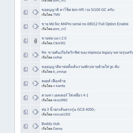
เริ่มโดย
pom_vr2
ขออนุญาติ หาโช็ค tein HR / ss 5/100 GC ครับ
เริ่มโดย
TMS
ขาย MoTec M4Pro serial no.08012 Full Option Enable
เริ่มโดย
pom_vr2
ขายท่อ แมว 2.0
เริ่มโดย
Click301
Re: ขายคันเกียร์ควิกชิฟ ของ impreza legacy หลายรุ่นครั
เริ่มโดย
ssthai
ขออนุญาติหาท่อทั้งเส้นรวมพักปลายด้วยใส่ gc คับ
เริ่มโดย
b_zestup
คอยส์ เฟืองท้าย
เริ่มโดย
x-kamfa
ตามหา เฮดเดอร์ ใส่เหยี่ยว 4-1
เริ่มโดย
nirun2882
ท่อ 3 นิ้วยกเส้นตรงรุ่น GC8 4000,-
เริ่มโดย
rescue1302
Buddy club
เริ่มโดย
Danny