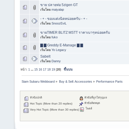
ขาย ปลายท่อ 5zigen GT
เริ่มโดย
maiyalap
- + - ของแต่งนิดหน่อยครับ - + -
เริ่มโดย
SnoozEviL
ขายTIMER BLITZ MSTT ราคาเบาๆหน่อยครับ
เริ่มโดย
fuko
▇ ▇ Greddy E-Manage ▇ ▇
เริ่มโดย
Yo Legacy
Sabelt
เริ่มโดย
Danny
หน้า:
1
...
15
16
17
18
19
[
20
]
ขึ้นบน
Siam Subaru Webboard
»
Buy & Sell: Accessories
»
Performance Parts
หัวข้อปกติ
หัวข้อที่ถูกใส่กุญแจ
หัวข้อติดหมุด
Hot Topic (More than 20 replies)
โพลล์
Very Hot Topic (More than 30 replies)