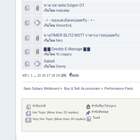
ขาย ปลายท่อ 5zigen GT
เริ่มโดย
maiyalap
- + - ของแต่งนิดหน่อยครับ - + -
เริ่มโดย
SnoozEviL
ขายTIMER BLITZ MSTT ราคาเบาๆหน่อยครับ
เริ่มโดย
fuko
▇ ▇ Greddy E-Manage ▇ ▇
เริ่มโดย
Yo Legacy
Sabelt
เริ่มโดย
Danny
หน้า:
1
...
15
16
17
18
19
[
20
]
ขึ้นบน
Siam Subaru Webboard
»
Buy & Sell: Accessories
»
Performance Parts
หัวข้อปกติ
หัวข้อที่ถูกใส่กุญแจ
หัวข้อติดหมุด
Hot Topic (More than 20 replies)
โพลล์
Very Hot Topic (More than 30 replies)