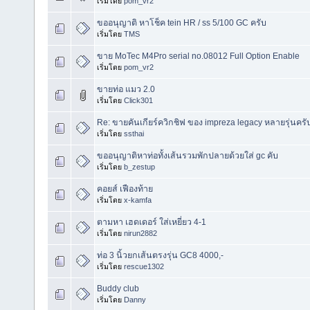
เริ่มโดย
pom_vr2
ขออนุญาติ หาโช็ค tein HR / ss 5/100 GC ครับ
เริ่มโดย
TMS
ขาย MoTec M4Pro serial no.08012 Full Option Enable
เริ่มโดย
pom_vr2
ขายท่อ แมว 2.0
เริ่มโดย
Click301
Re: ขายคันเกียร์ควิกชิฟ ของ impreza legacy หลายรุ่นครั
เริ่มโดย
ssthai
ขออนุญาติหาท่อทั้งเส้นรวมพักปลายด้วยใส่ gc คับ
เริ่มโดย
b_zestup
คอยส์ เฟืองท้าย
เริ่มโดย
x-kamfa
ตามหา เฮดเดอร์ ใส่เหยี่ยว 4-1
เริ่มโดย
nirun2882
ท่อ 3 นิ้วยกเส้นตรงรุ่น GC8 4000,-
เริ่มโดย
rescue1302
Buddy club
เริ่มโดย
Danny