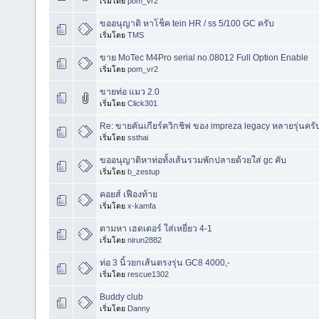
เริ่มโดย
pom_vr2
ขออนุญาติ หาโช็ค tein HR / ss 5/100 GC ครับ
เริ่มโดย
TMS
ขาย MoTec M4Pro serial no.08012 Full Option Enable
เริ่มโดย
pom_vr2
ขายท่อ แมว 2.0
เริ่มโดย
Click301
Re: ขายคันเกียร์ควิกชิฟ ของ impreza legacy หลายรุ่นครั
เริ่มโดย
ssthai
ขออนุญาติหาท่อทั้งเส้นรวมพักปลายด้วยใส่ gc คับ
เริ่มโดย
b_zestup
คอยส์ เฟืองท้าย
เริ่มโดย
x-kamfa
ตามหา เฮดเดอร์ ใส่เหยี่ยว 4-1
เริ่มโดย
nirun2882
ท่อ 3 นิ้วยกเส้นตรงรุ่น GC8 4000,-
เริ่มโดย
rescue1302
Buddy club
เริ่มโดย
Danny