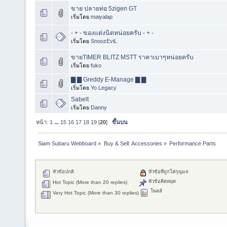
ขาย ปลายท่อ 5zigen GT
เริ่มโดย
maiyalap
- + - ของแต่งนิดหน่อยครับ - + -
เริ่มโดย
SnoozEviL
ขายTIMER BLITZ MSTT ราคาเบาๆหน่อยครับ
เริ่มโดย
fuko
▇ ▇ Greddy E-Manage ▇ ▇
เริ่มโดย
Yo Legacy
Sabelt
เริ่มโดย
Danny
หน้า:
1
...
15
16
17
18
19
[
20
]
ขึ้นบน
Siam Subaru Webboard
»
Buy & Sell: Accessories
»
Performance Parts
หัวข้อปกติ
หัวข้อที่ถูกใส่กุญแจ
หัวข้อติดหมุด
Hot Topic (More than 20 replies)
โพลล์
Very Hot Topic (More than 30 replies)