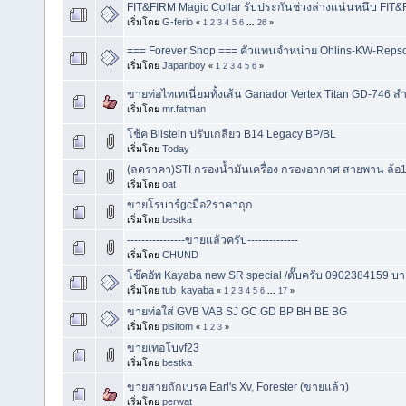
FIT&FIRM Magic Collar รับประกันช่วงล่างแน่นหนึบ FIT
เริ่มโดย
G-ferio
«
1
2
3
4
5
6
...
26
»
=== Forever Shop === คัวแทนจำหน่าย Ohlins-KW-Reps
เริ่มโดย
Japanboy
«
1
2
3
4
5
6
»
ขายท่อไทเทเนี่ยมทั้งเส้น Ganador Vertex Titan GD-746 สำ
เริ่มโดย
mr.fatman
โช้ค Bilstein ปรับเกลียว B14 Legacy BP/BL
เริ่มโดย
Today
(ลดราคา)STI กรองน้ำมันเครื่อง กรองอากาศ สายพาน ล้อ1
เริ่มโดย
oat
ขายโรบาร์gcมือ2ราคาถุก
เริ่มโดย
bestka
----------------ขายแล้วครับ--------------
เริ่มโดย
CHUND
โช๊คอัพ Kayaba new SR special /ตั๊บครับ 0902384159 บาง
เริ่มโดย
tub_kayaba
«
1
2
3
4
5
6
...
17
»
ขายท่อใส่ GVB VAB SJ GC GD BP BH BE BG
เริ่มโดย
pisitom
«
1
2
3
»
ขายเทอโบvf23
เริ่มโดย
bestka
ขายสายถักเบรค Earl's Xv, Forester (ขายแล้ว)
เริ่มโดย
perwat