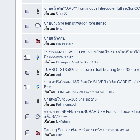
ขายแล้วคับ**APS** front mouth Intercooler full set(fo
เริ่มโดย
Oh_r66
ขายช่วงล่าง tein gt wagon forester sg
เริ่มโดย
teng
ขายแล้วครับ
เริ่มโดย
maresstar7
โปร!!>>>PHILIPS LED/XENON/ไฟหน้า/สปอตไลท์/ไฟหรี่/ไ
ป้าย<<<พระราม2
เริ่มโดย
ChampionAutoCarS
«
1
2
3
»
TURBO ..GT3582r billet owen..ball bearing 500-700hp ถ้า
เริ่มโดย
Aof
ขาย สปริงโหลด H&R / สตรัท SILVER / โช้ค GABRIEL / 
ที่สุด
เริ่มโดย
TOM RACING 2008
«
1
2
3
4
5
6
...
10
»
ขายเทอโบ td05-20g งานฮ่องกง
เริ่มโดย
Palmnomsod
กรองอากาศK&Nตรงรุ่นSUBARU XV,Forester,Legacy,Im
แท้USA 100%
เริ่มโดย
Nz9shop
Parking Sensor เซ็นเซอร์ถอย+หน้า มาตรฐานสากล
เริ่มโดย
elite