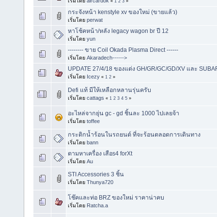
เริ่มโดย
aircardok
«
1
2
3
»
กระจังหน้า kenstyle xv ของใหม่ (ขายแล้ว)
เริ่มโดย
perwat
หาโช้คหน้า/หลัง legacy wagon br ปี 12
เริ่มโดย
yun
-------- ขาย Coil Okada Plasma Direct ------
เริ่มโดย
Akaradech------>
UPDATE 27/4/18 ของแต่ง GH/GR/GC/GD/XV และ SUBARU
เริ่มโดย
Icezy
«
1
2
»
Defi แท้ มีให้เหลือกหลานรุ่นครับ
เริ่มโดย
cattags
«
1
2
3
4
5
»
อะไหล่จากยุ่น gc - gd ชิ้นละ 1000 ไปเลยจ้า
เริ่มโดย
toffee
กระติกน้ำร้อนในรถยนต์ ที่จะร้อนตลอดการเดินทาง
เริ่มโดย
bann
ตามหาเครื่อง เสือs4 forXt
เริ่มโดย
Au
STI Accessories 3 ชิ้น
เริ่มโดย
Thunya720
โช๊คและท่อ BRZ ของใหม่ ราคาน่าคบ
เริ่มโดย
Ratcha.a