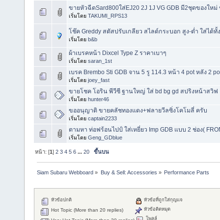
ขายหัวฉีดSard800ใส่EJ20 2J 1J VG GDB มี2ชุดของใหม่ 
เริ่มโดย
TAKUMI_RPS13
โช๊ค Greddy สตัสปรับเกลียว สไลด์กระบอก สูง-ต่ำ ใส่ได้ท
เริ่มโดย
b&b
ผ้าเบรคหน้า Dixcel Type Z ราคาเบาๆ
เริ่มโดย
saran_1st
เบรค Brembo Sti GDB จาน 5 รู 114.3 หน้า 4 pot หลัง 2 po
เริ่มโดย
joey_fast
ขายโชค โอริน พีวีซี ฐานใหญ่ ใส่ bd bg gd สปริงหน้าสวิฟ
เริ่มโดย
hunter46
ขออนุญาติ ขายคลัชทองแดง+ฟลายวีลซิ่งโคโมลี่ ครับ
เริ่มโดย
captain2233
ตามหา ท่อฟร้อนไปป์ ใส่เหยี่ยว Imp GDB แบบ 2 ช่อง( FRON
เริ่มโดย
Geng_GDblue
หน้า: [
1
]
2
3
4
5
6
...
20
ขึ้นบน
Siam Subaru Webboard
»
Buy & Sell: Accessories
»
Performance Parts
หัวข้อปกติ
หัวข้อที่ถูกใส่กุญแจ
หัวข้อติดหมุด
Hot Topic (More than 20 replies)
โพลล์