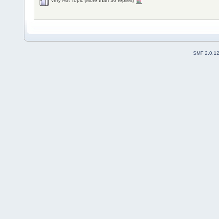
Very Hot Topic (More than 30 replies)
SMF 2.0.1