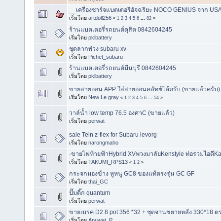
__เครื่องชาร์จแบตเตอรี่อัจฉริยะ NOCO GENIUS จาก USA ดีท
เริ่มโดย
artdoll256
«
1
2
3
4
5
6
...
82
»
ร้านแบตเตอรี่รถยนต์ดุสิต 0842604245
เริ่มโดย
pklbattery
ชุดลากพ่วง subaru xv
เริ่มโดย
Pichet_subaru
ร้านแบตเตอรี่รถยนต์มีนบุรี 0842604245
เริ่มโดย
pklbattery
ขายสายอ่อน APP ใส่สายอ่อนคลัทช์ได้ครับ (ขายแล้วครับ)
เริ่มโดย
New Le gray
«
1
2
3
4
5
6
...
54
»
วาล์น้ำ low temp 76.5 องศาC (ขายแล้ว)
เริ่มโดย
perwat
sale Tein z-flex for Subaru levorg
เริ่มโดย
narongmaho
-ขายไฟท้ายฟ้าHybrid XVพวงมาลัยKenstyle ท่อรวมไอดีKa
เริ่มโดย
TAKUMI_RPS13
«
1
2
»
กระจกมองข้าง หูหนู GC8 ของแท้ตรงรุ่น GC GF
เริ่มโดย
thai_GC
ปั๊มติ๊ก quantum
เริ่มโดย
perwat
ขายเบรค D2 8 pot 356 *32 + ชุดจานขยายหลัง 330*18 ตรง
เริ่มโดย
Anuwat_P