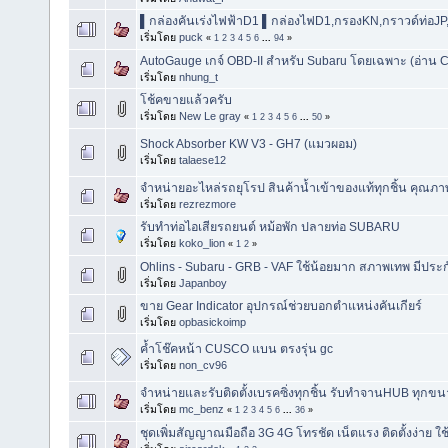
▌กล่องคันเร่งไฟฟ้าD1 ▌กล่องไฟD1,กรองKN,กราวด์ท่อJP,เ
เริ่มโดย
puck
«
1
2
3
4
5
6
...
94
»
AutoGauge เกจ์ OBD-II สำหรับ Subaru โดยเฉพาะ (อ่าน C
เริ่มโดย
nhung_t
โช้คขายแล้วครับ
เริ่มโดย
New Le gray
«
1
2
3
4
5
6
...
50
»
Shock Absorber KW V3 - GH7 (แมวผอม)
เริ่มโดย
talaese12
จำหน่ายอะไหล่รถยุโรป สินค้าน้ำเข้าของแท้ทุกชิ้น คุณภ
เริ่มโดย
rezrezmore
รับทำท่อไอเสียรถยนต์ หม้อพัก ปลายท่อ SUBARU
เริ่มโดย
koko_lion
«
1
2
»
Ohlins - Subaru - GRB - VAF ใช้น้อยมาก สภาพเทพ มีประ
เริ่มโดย
Japanboy
ขาย Gear Indicator อุปกรณ์ช่วยบอกตำแหน่งคันเกียร์
เริ่มโดย
opbasickoimp
ค้ำโช๊คหน้า CUSCO แบน ตรงรุ่น gc
เริ่มโดย
non_cv96
จําหน่ายและรับติดตั้งเบรคซิ่งทุกชิ้น รับทำจานHUB ทุก
เริ่มโดย
mc_benz
«
1
2
3
4
5
6
...
36
»
ชุดเพิ่มสัญญาณมือถือ 3G 4G โทรชัด เน็ตแรง ติดตั้งง่าย ใช้ไ