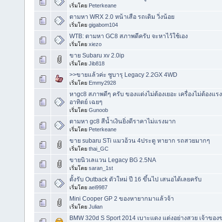
เริ่มโดย
Peterkeane
ตามหา WRX 2.0 หน้าเสือ รถเดิม วิ่งน้อย
เริ่มโดย
gigabom104
WTB: ตามหา GC8 สภาพดีครับ จะหาไว้ใช้เอง
เริ่มโดย
xiezo
ขาย Subaru xv 2.0ip
เริ่มโดย
Jib818
>>ขายแล้วค่ะ ซูบารุ Legacy 2.2GX 4WD
เริ่มโดย
Emmy2928
หาgc8 สภาพดีๆ ครับ ของแต่งไม่ต้องเยอะ เครื่องไม่ต้องแรง
อาทิตย์ เฉยๆ
เริ่มโดย
Gunoob
ตามหา gc8 สีน้ำเงินยิ่งดีราคาไม่แรงมาก
เริ่มโดย
Peterkeane
ขาย subaru STi แมวอ้วน 4ประตู หายาก รถสวยมากๆ
เริ่มโดย
thai_GC
ขายนิวเลแวน Legacy BG 2.5NA
เริ่มโดย
saran_1st
ตั้งรับ Outback ตัวใหม่ ปี 16 ขึ้นไป เสนอได้เลยครับ
เริ่มโดย
aei9987
Mini Cooper GP 2 ของหายากมาแล้วจ้า
เริ่มโดย
Julian
BMW 320d S Sport 2014 เบาะแดง แต่งอย่างสวย เจ้าของข