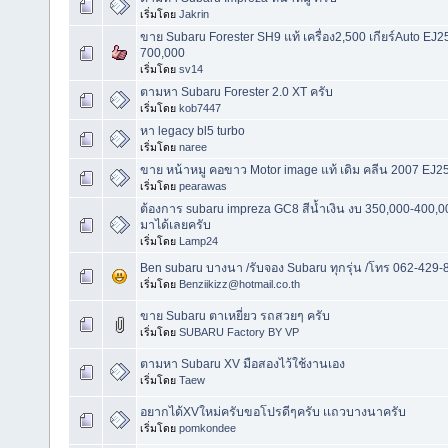
เริ่มโดย
Jakrin
ขาย Subaru Forester SH9 แท้ เครื่อง2,500 เกียร์Auto EJ
700,000
เริ่มโดย
sv14
ตามหา Subaru Forester 2.0 XT ครับ
เริ่มโดย
kob7447
หา legacy bl5 turbo
เริ่มโดย
naree
ขาย หน้าหมู คอขาว Motor image แท้ เดิม คลีน 2007 EJ2
เริ่มโดย
pearawas
ต้องการ subaru impreza GC8 สีน้ำเงิน งบ 350,000-400,0
มาได้เลยครับ
เริ่มโดย
Lamp24
Ben subaru บางนา /รับจอง Subaru ทุกรุ่น /โทร 062-429
เริ่มโดย
Benziikizz@hotmail.co.th
ขาย Subaru ตาเหยี่ยว รถสวยๆ ครับ
เริ่มโดย
SUBARU Factory BY VP
ตามหา Subaru XV มือสองไว้ใช้งานเอง
เริ่มโดย
Taew
อยากได้XVใหม่ครับขอโปรดีๆครับ เเถวบางนาครับ
เริ่มโดย
pomkondee