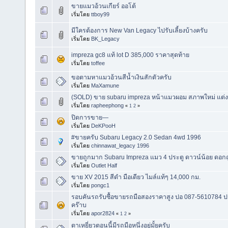
ขายแมวอ้วนเกียร์ ออโต้
เริ่มโดย
ttboy99
มีใครต้องการ New Van Legacy ไปรับเลี้ยงบ้างครับ
เริ่มโดย
BK_Legacy
impreza gc8 แท้ lot D 385,000 ราคาสุดท้าย
เริ่มโดย
toffee
ขอตามหาแมวอ้วนสีน้ำเงินสักตัวครับ
เริ่มโดย
MaXamune
(SOLD) ขาย subaru impreza หน้าแมวผอม สภาพใหม่ แต่ง
เริ่มโดย
rapheephong
«
1
2
»
ปิดการขาย—
เริ่มโดย
DeKPooH
#ขายครับ Subaru Legacy 2.0 Sedan 4wd 1996
เริ่มโดย
chinnawat_legacy 1996
ขายถูกมาก Subaru Impreza แมว 4 ประตู ดาวน์น้อย ดอก
เริ่มโดย
Outlet Half
ขาย XV 2015 สีดำ มือเดียว ไมล์แท้ๆ 14,000 กม.
เริ่มโดย
pongc1
รอบคันรถรับซื้อขายรถมือสองราคาสูง ปอ 087-5610784 
คร๊าบ
เริ่มโดย
apor2824
«
1
2
»
ตาเหยี่ยวตอนนี้มีรถมือหนึ่งอยู่มั้ยครับ