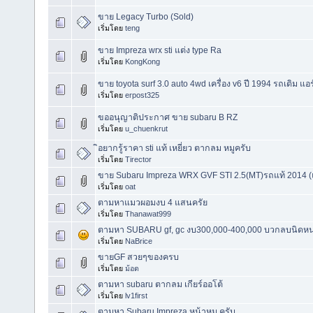
ขาย Legacy Turbo (Sold)
เริ่มโดย
teng
ขาย Impreza wrx sti แต่ง type Ra
เริ่มโดย
KongKong
ขาย toyota surf 3.0 auto 4wd เครื่อง v6 ปี 1994 รถเดิม แอ
เริ่มโดย
erpost325
ขออนุญาติประกาศ ขาย subaru B RZ
เริ่มโดย
u_chuenkrut
ิอยากรู้ราคา sti แท้ เหยี่ยว ตากลม หมูครับ
เริ่มโดย
Tirector
ขาย Subaru Impreza WRX GVF STI 2.5(MT)รถแท้ 2014 (
เริ่มโดย
oat
ตามหาแมวผอมงบ 4 แสนครัย
เริ่มโดย
Thanawat999
ตามหา SUBARU gf, gc งบ300,000-400,000 บวกลบนิดหน่
เริ่มโดย
NaBrice
ขายGF สวยๆของครบ
เริ่มโดย
ม้อด
ตามหา subaru ตากลม เกียร์ออโต้
เริ่มโดย
lv1first
ตามหา Subaru Impreza หน้าหมู ครับ