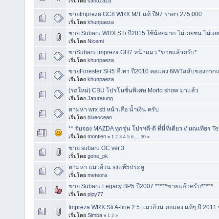
เริ่มโดย
sandzaza
ขายImpreza GC8 WRX M/T แท้ ปี97 ราคา 275,000
เริ่มโดย
khunpaeza
ขาย Subaru WRX STi ปี2015 ใช้น้อยมาก ไม่เคยชน ไม่เคยทำ
เริ่มโดย
Nicemi
ขาSubaru impreza GH7 หน้าแมว *ขายแล้วครับ*
เริ่มโดย
khunpaeza
ขายForester SH5 สีเทา ปี2010 คอแดง 6M/Tสลับของจาก
เริ่มโดย
khunpaeza
(รถใหม่) CBU โปรโมชั่นพิเศษ Morto show มาแล้ว
เริ่มโดย
Jaturatung
ตามหา wrx sti หน้าเสือ น้ำเงิน ครับ
เริ่มโดย
blueocean
** รับจอง MAZDA ทุกรุ่น โปรฯดี-ดี ที่นี่ที่เดียว // มณเทียร 
เริ่มโดย
montien
«
1
2
3
4
5
6
...
30
»
ขาย subaru GC ver.3
เริ่มโดย
gone_pk
ตามหา แมวอ้วน stiแท้5ประตู
เริ่มโดย
meteora
ขาย Subaru Legacy BP5 ปี2007 *****ขายแล้วครับ*****
เริ่มโดย
pipy77
Impreza WRX Sti A-line 2.5 แมวอ้วน คอแดง แท้ๆ ปี 20
เริ่มโดย
Simba
«
1
2
»