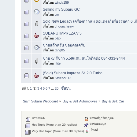
เริ่มโดย
windy159
Selling my Subaru GC
เริ่มโดย
tim
Sold New Legacy เครื่องตากลม คอแดง เกียร์ธรรมดา 6 เกี
เริ่มโดย
chooncheaw
SUBARU IMPREZA V 5
เริ่มโดย
b&b
ขายแล้วครับ ขอบคุณครับ
เริ่มโดย
tang05
ขาย xv สีขาว 5.59แสน สนใจติดต่อ 084-333-9444
เริ่มโดย
Hiter
(Sold) Subaru Impreza Sti 2.0 Turbo
เริ่มโดย
Sittichai113
หน้า:
1
[
2
]
3
4
5
6
7
...
20
ขึ้นบน
Siam Subaru Webboard
»
Buy & Sell: Automotives
»
Buy & Sell: Car
หัวข้อปกติ
หัวข้อที่ถูกใส่กุญแจ
หัวข้อติดหมุด
Hot Topic (More than 20 replies)
โพลล์
Very Hot Topic (More than 30 replies)