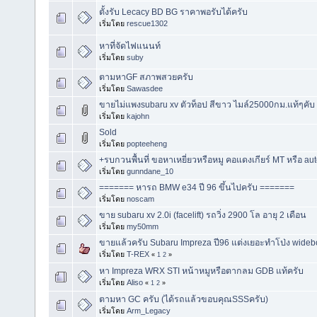
ตั้งรับ Lecacy BD BG ราคาพอรับได้ครับ
เริ่มโดย
rescue1302
หาที่จัดไฟแนนท์
เริ่มโดย
suby
ตามหาGF สภาพสวยครับ
เริ่มโดย
Sawasdee
ขายไม่แพงsubaru xv ตัวท็อป สีขาว ไมล์25000กม.แท้ๆคับ 
เริ่มโดย
kajohn
Sold
เริ่มโดย
popteeheng
+รบกวนพื้นที่ ขอหาเหยี่ยวหรือหมู คอแดงเกียร์ MT หรือ aut
เริ่มโดย
gunndane_10
======= หารถ BMW e34 ปี 96 ขึ้นไปครับ =======
เริ่มโดย
noscam
ขาย subaru xv 2.0i (facelift) รถวิ่ง 2900 โล อายุ 2 เดือน
เริ่มโดย
my50mm
ขายแล้วครับ Subaru Impreza ปี96 แต่งเยอะทำโป่ง wide
เริ่มโดย
T-REX
«
1
2
»
หา Impreza WRX STI หน้าหมูหรือตากลม GDB แท้ครับ
เริ่มโดย
Aliso
«
1
2
»
ตามหา GC ครับ (ได้รถแล้วขอบคุณSSSครับ)
เริ่มโดย
Arm_Legacy