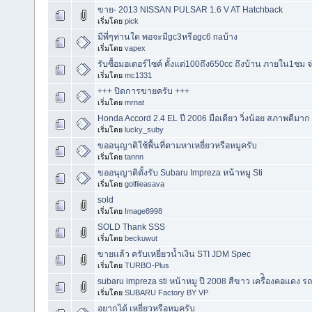
ขาย- 2013 NISSAN PULSAR 1.6 V AT Hatchback
เริ่มโดย
pick
มีพี่ๆท่านใด พอจะมีgc3หรือgc6 naบ้าง
เริ่มโดย
vapex
รับซื้อมอเตอร์ไซค์ ตั้งแต่100ถึง650cc ถึงบ้าน ภายใน1ช
เริ่มโดย
mc1331
+++ ปิดการขายครับ +++
เริ่มโดย
mrnat
Honda Accord 2.4 EL ปี 2006 มือเดียว วิ่งน้อย สภาพดีมาก
เริ่มโดย
lucky_suby
ขออนุญาติใช้พื้นที่ตามหาเหยี่ยวหรือหมูครับ
เริ่มโดย
tannn
ขออนุญาติตั้งรับ Subaru Impreza หน้าหมู Sti
เริ่มโดย
golfiieasava
sold
เริ่มโดย
Image8998
SOLD Thank SSS
เริ่มโดย
beckuwut
ขายแล้ว ครับเหยี่ยวน้ำเงิน STI JDM Spec
เริ่มโดย
TURBO-Plus
subaru impreza sti หน้าหมู ปี 2008 สีขาว เครื่ิองคอแดง ร
เริ่มโดย
SUBARU Factory BY VP
อยากได้ เหยี่ยวหรือหมูครับ