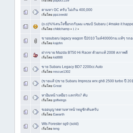
เริ่มโดย
pupbcc159
ตามหา GC ครับ ไม่เกิน 400,000
เริ่มโดย
ppzzeedd
(o.o)%%สนใจซื้อรถกับผม แชมป์ Subaru ( #make it happ
เริ่มโดย
childchamp
«
1
2
»
ขายsubaru lagacy wagon ปี2010 ไมล์40000กม.แท้ๆ รถอ
เริ่มโดย
kajohn
ฝากขาย Mazda BT50 Hi Racer ตัวยกแท้ 2008 สภาพดี
เริ่มโดย
kid888
ขาย Subaru Legacy BD7 2200cc Auto
เริ่มโดย
rescue1302
(ขายแล้ว)ขาย Subaru Impreza wrx gh8 2500 turbo ปี 20
เริ่มโดย
Great
หาอิมหน้าเหยียว เเลกRx7 คับ
เริ่มโดย
golfwings
ขออนุญาตตามหาหน้าหมูซักคันครับ
เริ่มโดย
Eaearth
Wts Forester sg9 (sold)
เริ่มโดย
teng