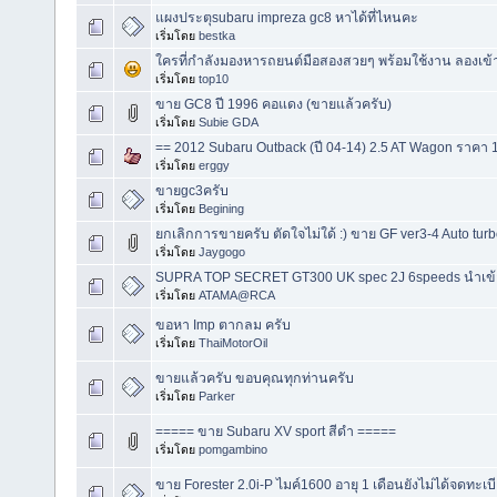
แผงประตุsubaru impreza gc8 หาได้ที่ไหนคะ
เริ่มโดย
bestka
ใครที่กำลังมองหารถยนต์มือสองสวยๆ พร้อมใช้งาน ลองเข
เริ่มโดย
top10
ขาย GC8 ปี 1996 คอแดง (ขายแล้วครับ)
เริ่มโดย
Subie GDA
== 2012 Subaru Outback (ปี 04-14) 2.5 AT Wagon ราคา 
เริ่มโดย
erggy
ขายgc3ครับ
เริ่มโดย
Begining
ยกเลิกการขายครับ ตัดใจไม่ใด้ :) ขาย GF ver3-4 Auto turb
เริ่มโดย
Jaygogo
SUPRA TOP SECRET GT300 UK spec 2J 6speeds นำเข
เริ่มโดย
ATAMA@RCA
ขอหา Imp ตากลม ครับ
เริ่มโดย
ThaiMotorOil
ขายแล้วครับ ขอบคุณทุกท่านครับ
เริ่มโดย
Parker
===== ขาย Subaru XV sport สีดำ =====
เริ่มโดย
pomgambino
ขาย Forester 2.0i-P ไมค์1600 อายุ 1 เดือนยังไม่ได้จดทะเบ