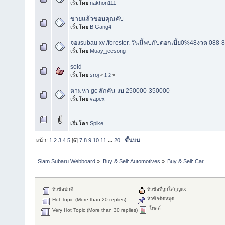
เริ่มโดย
nakhon111
ขายแล้วขอบคุณคับ
เริ่มโดย
B Gang4
จองsubau xv /forester. วันนี้พบกับดอกเบี้ย0%48งวด 088-8
เริ่มโดย
Muay_jeesong
sold
เริ่มโดย
sroj
«
1
2
»
ตามหา gc สักคัน งบ 250000-350000
เริ่มโดย
vapex
.
เริ่มโดย
Spike
หน้า:
1
2
3
4
5
[
6
]
7
8
9
10
11
...
20
ขึ้นบน
Siam Subaru Webboard
»
Buy & Sell: Automotives
»
Buy & Sell: Car
หัวข้อปกติ
หัวข้อที่ถูกใส่กุญแจ
หัวข้อติดหมุด
Hot Topic (More than 20 replies)
โพลล์
Very Hot Topic (More than 30 replies)