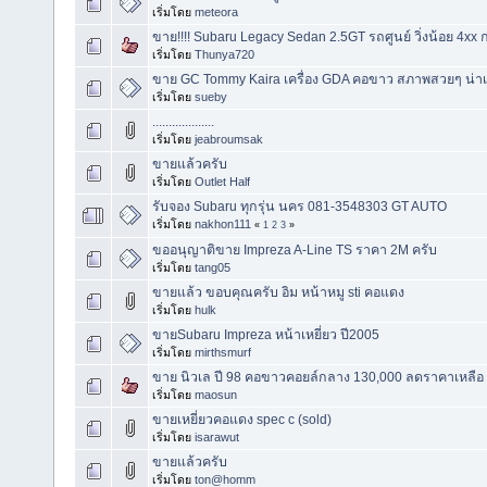
เริ่มโดย
meteora
ขาย!!!! Subaru Legacy Sedan 2.5GT รถศูนย์ วิ่งน้อย 4xx 
เริ่มโดย
Thunya720
ขาย GC Tommy Kaira เครื่อง GDA คอขาว สภาพสวยๆ น่าเ
เริ่มโดย
sueby
...................
เริ่มโดย
jeabroumsak
ขายแล้วครับ
เริ่มโดย
Outlet Half
รับจอง Subaru ทุกรุ่น นคร 081-3548303 GT AUTO
เริ่มโดย
nakhon111
«
1
2
3
»
ขออนุญาติขาย Impreza A-Line TS ราคา 2M ครับ
เริ่มโดย
tang05
ขายแล้ว ขอบคุณครับ อิม หน้าหมู sti คอแดง
เริ่มโดย
hulk
ขายSubaru Impreza หน้าเหยี่ยว ปี2005
เริ่มโดย
mirthsmurf
ขาย นิวเล ปี 98 คอขาวคอยล์กลาง 130,000 ลดราคาเหลือ
เริ่มโดย
maosun
ขายเหยี่ยวคอแดง spec c (sold)
เริ่มโดย
isarawut
ขายแล้วครับ
เริ่มโดย
ton@homm