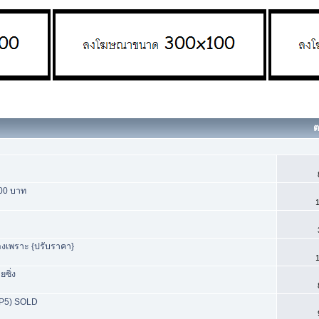
ต
000 บาท
1
พลงเพราะ {ปรับราคา}
1
ซิ่ง
P5) SOLD