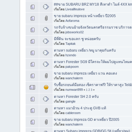
##ขาย SUBARU BRZ MY18 สีเทาดำ ไมล์ 4XX km !
เริ่มโดย
Livealifeulove
ขาย subaru impreza หน้าเหยี่ยว ปี2005
เริ่มโดย
Aofaroma
รถรับจ้างขนย้ายจังหวัดนครศรีธรรมราช บริการตลอ
เริ่มโดย
jobsworks02
มีที่ดิน จะขอแลก ซู หน่อยครับ
เริ่มโดย
Tapitak
ตามหา subaru เหยี่ยว /หมู มาคุยกันครับ
เริ่มโดย
hzendo
ตามหา Forester SG9 มีใครจะให้ผมไปดูแทนไหมค
เริ่มโดย
pakpoom
ขาย subaru impreza เหยี่ยว แวน คอแดง
เริ่มโดย
wanchalerm
รับซื้อรถยนต์มือสอง เช็คราคาฟรี! ให้ราคาสูง T
เริ่มโดย
numwan999
«
1
2
3
»
ตามหา Forester SH 2.0 ครับ
เริ่มโดย
gaingle
ตามหา แมวอ้วน 4 ประตู GVB แท้
เริ่มโดย
cableroom
ขาย subaru impreza GD ตาเหยี่ยว ปึ2005
เริ่มโดย
wanchalerm
ตามหา Subaru impreza GDB/GG Sti (เหยี่ยว/หมู)