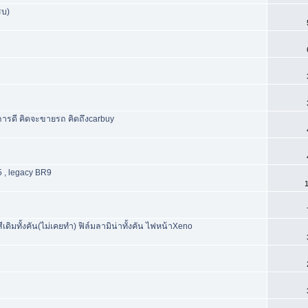
รบ)
ริการดี คิดจะขายรถ คิดถึงcarbuy
5 , legacy BR9
1
เดิมทั้งคัน(ไม่เคยทำ) ฟิล์มลามิน่าทั้งคัน ไฟหน้าXeno