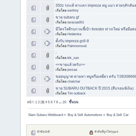
350z รถแท้ หาแลก impreza หมู แมว สวยๆสักคัน
เริ่มโดย
earthny
ขาย subaru gf
เริ่มโดย
tarazaa001
มีใครใจดีรบกวนชี้เป้า forestor xt รถใหม่ หรือมื
เริ่มโดย
Heidenka
ตั้งรับ impreza gc6-8
เริ่มโดย
Palmnomsod
-
เริ่มโดย
lek_san
<<ขายแล้วครับ>>
เริ่มโดย
joezaa
ขออนุญาต ตามหา หมูหรือเหยี่ยว ครับ T.08308666
เริ่มโดย
chatchai
ขาย SUBARU OUTBACK ปี 2015 (สีบรอนซ์เงิน)
เริ่มโดย
Tim outback
หน้า:
1
2
[
3
]
4
5
6
7
8
...
20
ขึ้นบน
Siam Subaru Webboard
»
Buy & Sell: Automotives
»
Buy & Sell: Car
หัวข้อปกติ
หัวข้อที่ถูกใส่กุญแจ