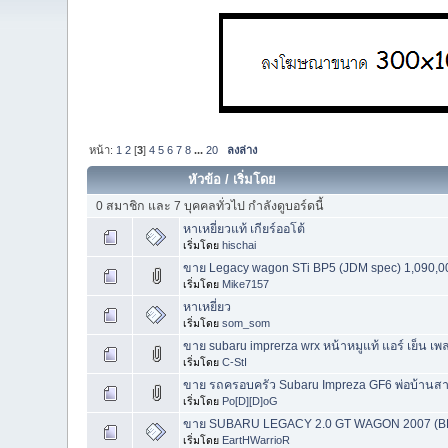
หน้า:
1
2
[
3
]
4
5
6
7
8
...
20
ลงล่าง
หัวข้อ
/
เริ่มโดย
0 สมาชิก และ 7 บุคคลทั่วไป กำลังดูบอร์ดนี้
หาเหยี่ยวแท้ เกียร์ออโต้
เริ่มโดย
hischai
ขาย Legacy wagon STi BP5 (JDM spec) 1,090,
เริ่มโดย
Mike7157
หาเหยี่ยว
เริ่มโดย
som_som
ขาย subaru imprerza wrx หน้าหมูแท้ แอร์ เย็น เ
เริ่มโดย
C-StI
ขาย รถครอบครัว Subaru Impreza GF6 พ่อบ้านสาย
เริ่มโดย
Po[D][D]oG
ขาย SUBARU LEGACY 2.0 GT WAGON 2007 (B
เริ่มโดย
EartHWarrioR