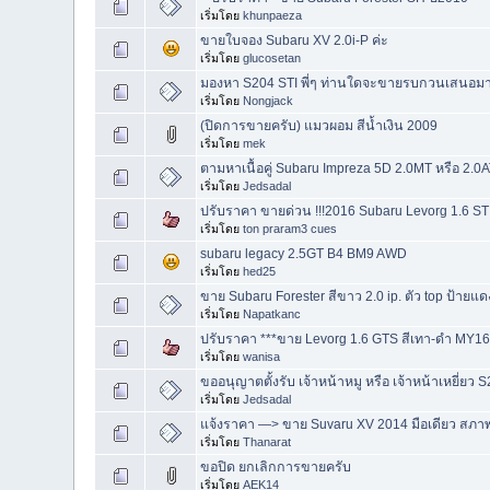
เริ่มโดย
khunpaeza
ขายใบจอง Subaru XV 2.0i-P ค่ะ
เริ่มโดย
glucosetan
มองหา S204 STI พี่ๆ ท่านใดจะขายรบกวนเสนอมา
เริ่มโดย
Nongjack
(ปิดการขายครับ) แมวผอม สีน้ำเงิน 2009
เริ่มโดย
mek
ตามหาเนื้อคู่ Subaru Impreza 5D 2.0MT หรือ 2.0
เริ่มโดย
Jedsadal
ปรับราคา ขายด่วน !!!2016 Subaru Levorg 1.6 STI 
เริ่มโดย
ton praram3 cues
subaru legacy 2.5GT B4 BM9 AWD
เริ่มโดย
hed25
ขาย Subaru Forester สีขาว 2.0 ip. ตัว top ป้ายแด
เริ่มโดย
Napatkanc
ปรับราคา ***ขาย Levorg 1.6 GTS สีเทา-ดำ MY16
เริ่มโดย
wanisa
ขออนุญาตตั้งรับ เจ้าหน้าหมู หรือ เจ้าหน้าเหยี่ยว
เริ่มโดย
Jedsadal
แจ้งราคา —> ขาย Suvaru XV 2014 มือเดียว สภาพด
เริ่มโดย
Thanarat
ขอปิด ยกเลิกการขายครับ
เริ่มโดย
AEK14