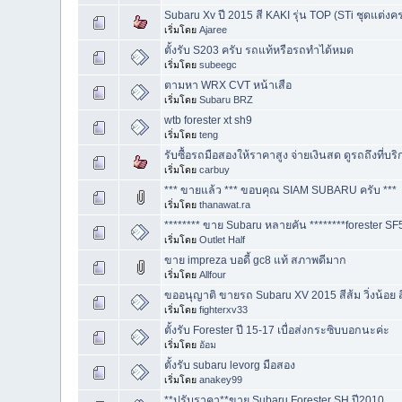
Subaru Xv ปี 2015 สี KAKI รุ่น TOP (STi ชุดแต่งค
เริ่มโดย
Ajaree
ตั้งรับ S203 ครับ รถแท้หรือรถทำได้หมด
เริ่มโดย
subeegc
ตามหา WRX CVT หน้าเสือ
เริ่มโดย
Subaru BRZ
wtb forester xt sh9
เริ่มโดย
teng
รับซื้อรถมือสองให้ราคาสูง จ่ายเงินสด ดูรถถึงที่บ
เริ่มโดย
carbuy
*** ขายแล้ว *** ขอบคุณ SIAM SUBARU ครับ ***
เริ่มโดย
thanawat.ra
******** ขาย Subaru หลายคัน ********forester SF
เริ่มโดย
Outlet Half
ขาย impreza บอดี้ gc8 แท้ สภาพดีมาก
เริ่มโดย
Allfour
ขออนุญาติ ขายรถ Subaru XV 2015 สีส้ม วิ่งน้อย สี
เริ่มโดย
fighterxv33
ตั้งรับ Forester ปี 15-17 เบื่อส่งกระซิบบอกนะค่ะ
เริ่มโดย
อัอม
ตั้งรับ subaru levorg มือสอง
เริ่มโดย
anakey99
**ปรับราคา**ขาย Subaru Forester SH ปี2010