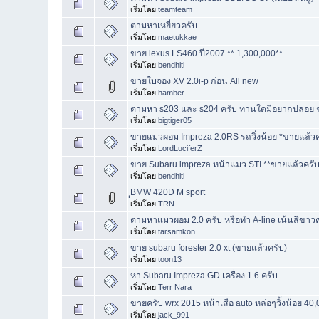
เริ่มโดย
teamteam
ตามหาเหยี่ยวครับ
เริ่มโดย
maetukkae
ขาย lexus LS460 ปี2007 ** 1,300,000**
เริ่มโดย
bendhiti
ขายใบจอง XV 2.0i-p ก่อน All new
เริ่มโดย
hamber
ตามหา s203 และ s204 ครับ ท่านใดมีอยากปล่อย ช
เริ่มโดย
bigtiger05
ขายแมวผอม Impreza 2.0RS รถวิ่งน้อย *ขายแล้วค
เริ่มโดย
LordLuciferZ
ขาย Subaru impreza หน้าแมว STI **ขายแล้วครับ
เริ่มโดย
bendhiti
ฺฺBMW 420D M sport
เริ่มโดย
TRN
ตามหาแมวผอม 2.0 ครับ หรือทำ A-line เน้นสีขาว
เริ่มโดย
tarsamkon
ขาย subaru forester 2.0 xt (ขายแล้วครับ)
เริ่มโดย
toon13
หา Subaru Impreza GD เครื่อง 1.6 ครับ
เริ่มโดย
Terr Nara
ขายครับ wrx 2015 หน้าเสือ auto หล่อๆวิ้งน้อย 40,
เริ่มโดย
jack_991