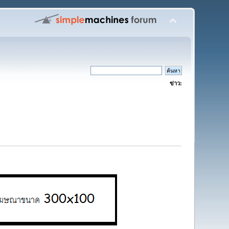
ข่าว: