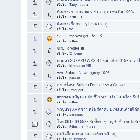
เริ่มโดย
Taeyzahana
ต้องการขาย แมวผอม 4 ประตู สภาพเดิม 100%
เริ่มโดย
KNIGHT
ต้องการซื้อ legacy bm 4 ประตู
เริ่มโดย
wei
SOLD Impreza gc6 เดิม แท้!!
เริ่มโดย
toffee
ขาย Forester sti
เริ่มโดย
Embetta
ตามหา SUBARU WRX STI หน้าเสือ 2015+ ราคาไม
เริ่มโดย
kimmaster445
ขาย Subaru New Legacy 1996
เริ่มโดย
parkon
อยากซื้อรถ Subaru Forester ราคาไม่แพง
เริ่มโดย
Peter pat
impreza แท้ๆ GF6 ขับสี่โรงงาน เดิมยันเครื่องเกียร์
เริ่มโดย
toffee
หาซูบารุ XV สีขาว หรือ สีดำคับ มีไฟแนนด้วยก็ดีค
เริ่มโดย
saranpat
โทร.061 669 5588 รับซื้อรถซูบารุ รับซื้อรถเก๋ง รับ
เริ่มโดย
59buzz
«
1
2
3
4
»
สนใจซื้อ​ ตากลม​ ​หน้าเหยี่ยว​ หน้าหมู​ !!!
เริ่มโดย
trustkoong