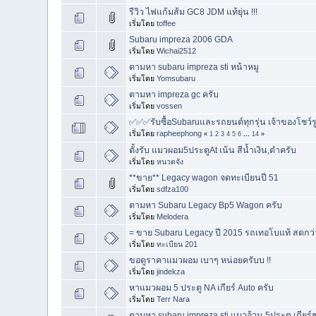
รีวิว ไฟแก้มส้ม GC8 JDM แท้ยุ่น !!!
เริ่มโดย
toffee
Subaru impreza 2006 GDA
เริ่มโดย
Wichai2512
ตามหา subaru impreza sti หน้าหมู
เริ่มโดย
Yomsubaru
ตามหา impreza gc ครับ
เริ่มโดย
vossen
✅✅✅รับซื้อSubaruและรถยนต์ทุกรุ่น เจ้าของโชว์ร
เริ่มโดย
rapheephong
«
1
2
3
4
5
6
...
14
»
ตั้งรับ​ แมวผอม5ประตู​At เน้น​ สีน้ำเงิน​,ดำ​ครับ​
เริ่มโดย
หนวดจัง
**ขาย** Legacy wagon จดทะเบียนปี 51
เริ่มโดย
sdfza100
ตามหา Subaru Legacy Bp5 Wagon ครับ
เริ่มโดย
Melodera
= ขาย Subaru Legacy ปี 2015 รถเทอโบแท้ สดกว่านี
เริ่มโดย
ทะเบียน 201
ขอดูราคาแมวผอม เบาๆ หน่อยครับบ !!
เริ่มโดย
jindekza
หาแมวผอม 5 ประตู NA เกียร์ Auto ครับ
เริ่มโดย
Terr Nara
ตามหา subaru impreza sti แมวอ้วน 5ประตู เกียร