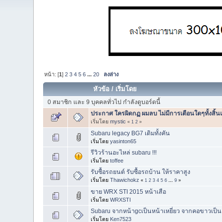
หน้า: [
1
]
2
3
4
5
6
...
20
ลงล่าง
หัวข้อ
/
เริ่มโดย
0 สมาชิก และ 9 บุคคลทั่วไป กำลังดูบอร์ดนี้
ประกาศ ใครผิดกฏ ผมลบ ไม่มีการเตือนใดๆทั้งสิ้น
เริ่มโดย
mystic
«
1
2
»
Subaru legacy BG7 เดิมทั้งคัน
เริ่มโดย
yasinton65
รีวิวร้านอะไหล่ subaru !!!
เริ่มโดย
toffee
รับซื้อรถยนต์ รับซื้อรถบ้าน ให้ราคาสูง
เริ่มโดย
Thawichokz
«
1
2
3
4
5
6
...
9
»
ขาย WRX STI 2015 หน้าเสือ
เริ่มโดย
WRXSTI
Subaru จากหน้าgcเป็นหน้าเหยี่ยว จากคอขาวเป็
เริ่มโดย
Ken7523