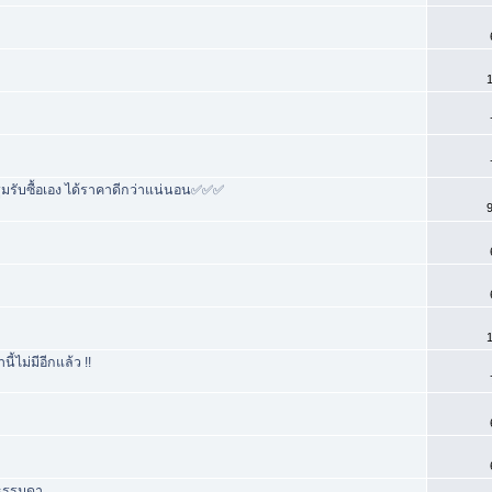
1
ูมรับซื้อเอง ได้ราคาดีกว่าแน่นอน✅✅✅
9
1
้ไม่มีอีกแล้ว !!
์ธรรมดา