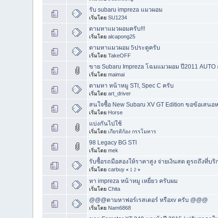
รับ subaru impreza แมวผอม
เริ่มโดย
SU1234
ตามหาแมวผอมครับ!!!
เริ่มโดย
alcapong25
ตามหาแมวผอม 5ประตูครับ
เริ่มโดย
TakeOFF
ขาย Subaru Impreza โฉมแมวผอม ปี2011 AUTO สภา
เริ่มโดย
maimai
ตามหา หน้าหมู STI, Spec C ครับ
เริ่มโดย
art_driver
สนใจซื้อ New Subaru XV GT Edition ขอข้อเสนอ
เริ่มโดย
Horse
แบ่งกันไปใช้
เริ่มโดย
เกียรติก้อง กรรโมทาร
98 Legacy BG STI
เริ่มโดย
mek
รับซื้อรถมือสองให้ราคาสูง จ่ายเงินสด ดูรถถึงที่บ
เริ่มโดย
carbuy
«
1
2
»
หา impreza หน้าหมู เหยี่ยว ครับผม
เริ่มโดย
Chita
@@@ตามหาฟอร์เรสเตอร์ หรือxv ครับ @@@
เริ่มโดย
Nam6868