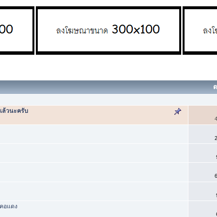
ต
แล้วนะครับ
4
2
6
นคอแดง