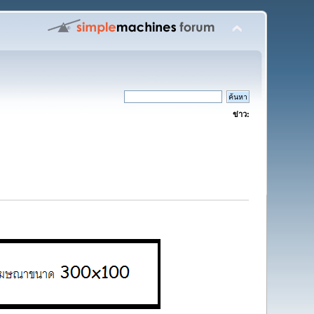
ข่าว: