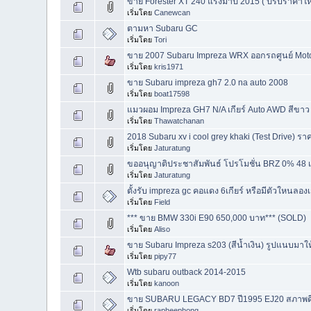
ขาย Forester XT 240 แรงม้าปี 2015 ( ปรับราคาให
เริ่มโดย
Canewcan
ตามหา Subaru GC
เริ่มโดย
Tori
ขาย 2007 Subaru Impreza WRX ออกรถศูนย์ Mot
เริ่มโดย
kris1971
ขาย Subaru impreza gh7 2.0 na auto 2008
เริ่มโดย
boat17598
แมวผอม Impreza GH7 N/A เกียร์ Auto AWD สีขาว
เริ่มโดย
Thawatchanan
2018 Subaru xv i cool grey khaki (Test Drive) ร
เริ่มโดย
Jaturatung
ขออนุญาติประชาสัมพันธ์ โปรโมชั่น BRZ 0% 48 
เริ่มโดย
Jaturatung
ตั้งรับ impreza gc คอแดง 6เกียร์ หรือมีตัวใหนลอ
เริ่มโดย
Field
*** ขาย BMW 330i E90 650,000 บาท*** (SOLD)
เริ่มโดย
Aliso
ขาย Subaru Impreza s203 (สีน้ำเงิน) รูปแนบมา
เริ่มโดย
pipy77
Wtb subaru outback 2014-2015
เริ่มโดย
kanoon
ขาย SUBARU LEGACY BD7 ปี1995 EJ20 สภาพดี 
เริ่มโดย
rapheephong