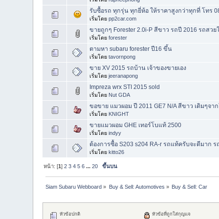
รับซื้อรถ ทุกรุ่น ทุกยี่ห้อ ให้ราคาสูงกว่าทุกที่ โ
เริ่มโดย
pp2car.com
ขายถูกๆ Forester 2.0i-P สีขาว รถปี 2016 รถสว
เริ่มโดย
forester
ตามหา subaru forester ปี16 ขึ้น
เริ่มโดย
tavornpong
ขาย XV 2015 รถบ้าน เจ้าของขายเอง
เริ่มโดย
jeeranapong
Impreza wrx STI 2015 sold
เริ่มโดย
Nut GDA
ขอขาย แมวผอม ปี 2011 GE7 N/A สีขาว เดิมๆจากโ
เริ่มโดย
KNIGHT
ขายแมวผอม GHE เทอร์โบแท้ 2500
เริ่มโดย
indyy
ต้องการซื้อ S203 s204 RA-r รถแท้ครับจะดีมาก ร
เริ่มโดย
kitto26
หน้า: [
1
]
2
3
4
5
6
...
20
ขึ้นบน
Siam Subaru Webboard
»
Buy & Sell: Automotives
»
Buy & Sell: Car
หัวข้อปกติ
หัวข้อที่ถูกใส่กุญแจ