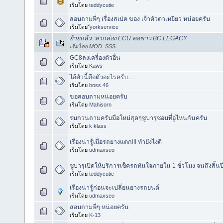
เริ่มโดย
teddycutie
สอบถามพี่ๆ เรื่องสเปค ของ เจ้าตัวตาเหยี่ยว หน่อยครับ
เริ่มโดย
ัyorkservice
ย้ายแล้ว: หากล่อง ECU คอขาว BC LEGACY
เริ่มโดย MOD_SSS
GC8ลงเครื่องตัวอื่น
เริ่มโดย
Kaws
ไอ้ตัวนี้คือตัวอะไรครับ....
เริ่มโดย
boss 46
ขอสอบถามหน่อยครับ
เริ่มโดย
Mahisorn
รบกวนถามครับมือใหม่สุดๆซูบารุซ่อมที่อู่ไหนกันครับ
เริ่มโดย
k klass
เรื่องน่ารู้เมื่อรถยางแตก!!! ทำยังไงดี
เริ่มโดย
udmaxseo
ซูบารุเปิดให้บริการเช็ครถทันใจภายใน 1 ชั่วโมง จนถึงสิ้นป
เริ่มโดย
teddycutie
เรื่องน่ารู้ก่อนจะเปลี่ยนยางรถยนต์
เริ่มโดย
udmaxseo
สอบถามพี่ๆ หน่อยครับ.
เริ่มโดย
K-13