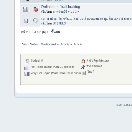
Definition of trail braking
เริ่มโดย
สาหร่าย05
«
1
2
3
»
เอามาฝากกันครับ... ว่าด้วยเรื่องของยาง มุมล้อ และช่วงล่า
เริ่มโดย
ST@BL3
หน้า:
1
2
3
4
5
[
6
]
7
ขึ้นบน
Siam Subaru Webboard
»
Article
»
Article
หัวข้อปกติ
หัวข้อที่ถูกใส่กุญแจ
หัวข้อติดหมุด
Hot Topic (More than 20 replies)
โพลล์
Very Hot Topic (More than 30 replies)
SMF 2.0.1