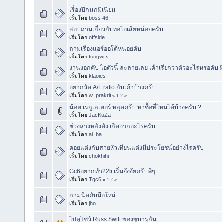
เรื่องปีกนกมิเนียม
เริ่มโดย
boss 46
สอบถามเกี่ยวกับท่อไอเสียหน่อยครับ
เริ่มโดย
offside
ถามเรื่องแอร์ออโต้หน่อยคับ
เริ่มโดย
tongwrx
งานงอกคับ ไอตัวนี้ ละลายเลย เค้าเรียกว่าตัวอะไรหรอคับ
เริ่มโดย
klaoies
อยากวัด A/F ratio กับเค้าบ้างครับ
เริ่มโดย
w_prakrit
«
1
2
»
น้อต เรกูเลเตอร์ หลุดครับ หาซื้อที่ไหนได้บ้างครับ ?
เริ่มโดย
JacKuZa
ช่วงล่างหลังดัง เกิดจากอะไรครับ
เริ่มโดย
ai_ba
คอยแต่งกับสายหัวเทียนแต่งมีประโยชน์อย่างไรครับ
เริ่มโดย
chokhihi
Gc6อยากทำ22b เริ่มยังงัยครับพี่ๆ
เริ่มโดย
Tgc6
«
1
2
»
ถามนิดคับมือใหม่
เริ่มโดย
jho
ไปดูโชว์ Russ Swift ของซูบารุกัน