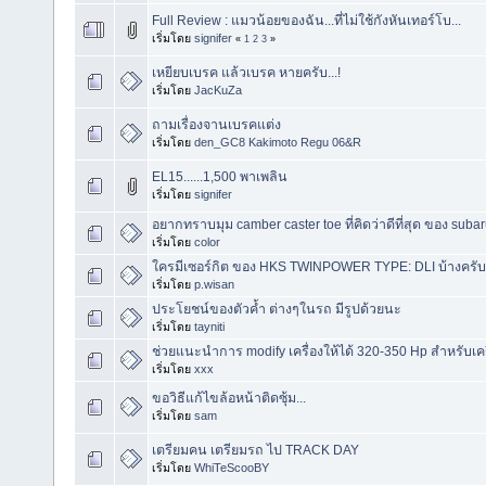
Full Review : แมวน้อยของฉัน...ที่ไม่ใช้กังหันเทอร์โบ...
เริ่มโดย
signifer
«
1
2
3
»
เหยียบเบรค แล้วเบรค หายครับ...!
เริ่มโดย
JacKuZa
ถามเรื่องจานเบรคแต่ง
เริ่มโดย
den_GC8 Kakimoto Regu 06&R
EL15......1,500 พาเพลิน
เริ่มโดย
signifer
อยากทราบมุม camber caster toe ที่คิดว่าดีที่สุด ของ sub
เริ่มโดย
color
ใครมีเซอร์กิต ของ HKS TWINPOWER TYPE: DLI บ้างครับ
เริ่มโดย
p.wisan
ประโยชน์ของตัวค้ำ ต่างๆในรถ มีรูปด้วยนะ
เริ่มโดย
tayniti
ช่วยแนะนำการ modify เครื่องให้ได้ 320-350 Hp สำหรับเค
เริ่มโดย
xxx
ขอวิธีแก้ไขล้อหน้าติดซุ้ม...
เริ่มโดย
sam
เตรียมคน เตรียมรถ ไป TRACK DAY
เริ่มโดย
WhiTeScooBY