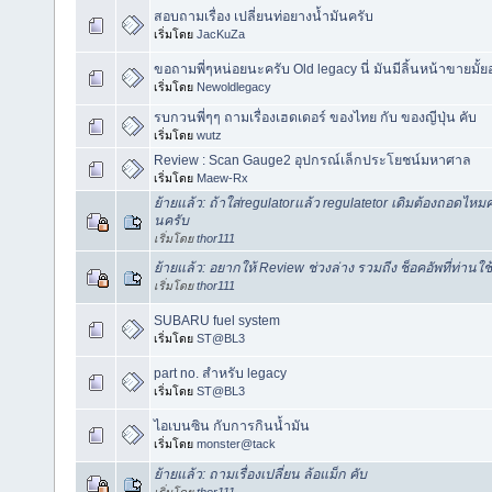
สอบถามเรื่อง เปลี่ยนท่อยางน้ำมันครับ
เริ่มโดย
JacKuZa
ขอถามพี่ๆหน่อยนะครับ Old legacy นี่ มันมีลิ้นหน้าขายมั้ย
เริ่มโดย
Newoldlegacy
รบกวนพี่ๆๆ ถามเรื่องเฮดเดอร์ ของไทย กับ ของญีปุ่น คับ
เริ่มโดย
wutz
Review : Scan Gauge2 อุปกรณ์เล็กประโยชน์มหาศาล
เริ่มโดย
Maew-Rx
ย้ายแล้ว: ถ้าใส่regulatorแล้ว regulatetor เดิมต้องถอดไหม
นครับ
เริ่มโดย
thor111
ย้ายแล้ว: อยากให้ Review ช่วงล่าง รวมถีง ช็อคอัพที่ท่านใช
เริ่มโดย
thor111
SUBARU fuel system
เริ่มโดย
ST@BL3
part no. สำหรับ legacy
เริ่มโดย
ST@BL3
ไอเบนซิน กับการกินน้ำมัน
เริ่มโดย
monster@tack
ย้ายแล้ว: ถามเรื่องเปลี่ยน ล้อแม็ก คับ
เริ่มโดย
thor111