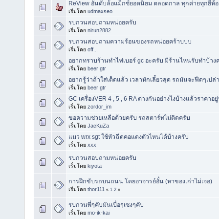
ReView อันดับล้อแม็กซ์ยอดนิยม ตลอดกาล ทุกค่ายทุกยี่ห้อ
เริ่มโดย
udmaxseo
รบกวนสอบถามหน่อยครับ
เริ่มโดย
nirun2882
รบกวนสอบถามความร้อนของรถหน่อยคร้าบบบ
เริ่มโดย
off...
อยากทราบร้านทำไฟเบอร์ gc อะครับ มีร้านไหนรับทำบ้างค
เริ่มโดย
beer gtr
อยากรู้ว่าถ้าใส่เต็ดแล้ว เวลาหักเลี้ยวสุด รถมันจะฟืดๆเปล่
เริ่มโดย
beer gtr
GC เครื่องVER 4 , 5 , 6 RA ต่างกันอย่างไงบ้างแล้วราคาอย
เริ่มโดย
zordor_im
ขอความช่วยเหลือด้วยครับ รถสตาร์ทไม่ติดครับ
เริ่มโดย
JacKuZa
แมว wrx sgt ใช้หัวฉีดคอแดงตัวไหนได้บ้างครับ
เริ่มโดย
xxx
รบกวนสอบถามหน่อยครับ
เริ่มโดย
kiyota
การฝึกขับรถบนถนน โดยอาจารย์อั๋น (หาของเก่าไม่เจอ)
เริ่มโดย
thor111
«
1
2
»
รบกวนพี่ๆคับมันเบื่อๆเซงๆคับ
เริ่มโดย
mo-ik-kai