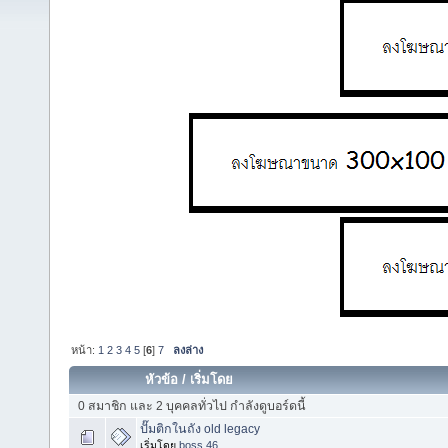
หน้า:
1
2
3
4
5
[
6
]
7
ลงล่าง
หัวข้อ
/
เริ่มโดย
0 สมาชิก และ 2 บุคคลทั่วไป กำลังดูบอร์ดนี้
ปั๊มติกในถัง old legacy
เริ่มโดย
boss 46