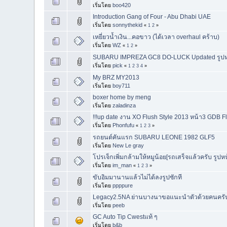
เริ่มโดย
boo420
Introduction Gang of Four - Abu Dhabi UAE
เริ่มโดย
sonnythekid
«
1
2
»
เหยี่ยวน้ำเงิน...คอขาว (ได้เวลา overhaul คร้าบ)
เริ่มโดย
WZ
«
1
2
»
SUBARU IMPREZA GC8 DO-LUCK Updated รูปห
เริ่มโดย
pick
«
1
2
3
4
»
My BRZ MY2013
เริ่มโดย
boy711
boxer home by meng
เริ่มโดย
zaladinza
!!!up date งาน XO Flush Style 2013 หน้า3 GDB Fl
เริ่มโดย
Phonfufu
«
1
2
3
»
รถยนต์คันแรก SUBARU LEONE 1982 GLF5
เริ่มโดย
New Le gray
โปรเจ็กเพิ่มกล้ามให้หมูน้อย[รถเสร็จแล้วครับ รูปห
เริ่มโดย
im_man
«
1
2
3
»
ขับอิมมานานแล้วไม่ได้ลงรูปซักที
เริ่มโดย
ppppure
Legacy2.5NA ย่านบางนาขอแนะนำตัวด้วยคนครับ
เริ่มโดย
peeb
GC Auto Tip Cwestแท้ ๆ
เริ่มโดย
b&b