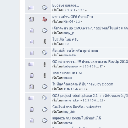
Bugeye garage...
เริ่มโดย
SPICY-1
«
1
2
3
»
ฝากรถบ้าน GF6 ด้วยคร๊าบ
เริ่มโดย
Kitm04
«
1
2
»
เดี่ยวจะมา up OMOเพราะบางอย่างแก้ไขแล้ว แต่กร
เริ่มโดย
suby_ja
โปรเจ๊ค ใหม่ ครับ
เริ่มโดย
C63
ตั้งแต่เล็กจนโตครับ ลูกชายผม
เริ่มโดย
mo-ik-kai
GC เซาะกราว...!!!!! ประมวลภาพงาน RevUp 20
เริ่มโดย
babysaloon
«
1
2
3
4
5
6
...
17
»
Thai Subaru in UAE
เริ่มโดย
tntuae
ในที่สุดก็คลอดซะที อีขาวe20 by zigcom
เริ่มโดย
TOR CGR
«
1
2
»
GC8 project rebuilt phase 2.1 : กะทิกับของขวัญป
เริ่มโดย
name_joker
«
1
2
3
4
5
6
...
12
»
น้องใหม่ ฝาก อีอาชิตะ หน่อยจ้าา
เริ่มโดย
boy_3dx
Impreza กับHonda ไปด้วยกันได้
เริ่มโดย
tentza1