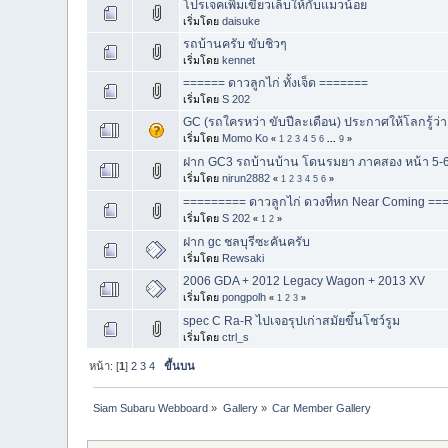
โปรเจคเพิ่มเขี้ยวเล็บให้กับแมวน้อย
เริ่มโดย
daisuke
รถบ้านครับ ขับชิวๆ
เริ่มโดย
kennet
====== ดาวลูกไก่ ทั้งเจ็ด =======
เริ่มโดย
S 202
GC (รถใครหว่า ขับปีละเดือน) ประกาศให้โลกรู้ว่
เริ่มโดย
Momo Ko
«
1
2
3
4
5
6
...
9
»
ฝาก GC3 รถบ้านบ้าน โดนรมยา ภาคสอง หน้า 5-
เริ่มโดย
nirun2882
«
1
2
3
4
5
6
»
========= ดาวลูกไก่ ดวงที่หก Near Coming =
เริ่มโดย
S 202
«
1
2
»
ฝาก gc ชลบุรีซะคันครับ
เริ่มโดย
Rewsaki
2006 GDA + 2012 Legacy Wagon + 2013 XV
เริ่มโดย
pongpolh
«
1
2
3
»
spec C Ra-R ไปเจอรุปเก่าสมัยขึ้นโชว์รูม
เริ่มโดย
ctrl_s
หน้า: [
1
]
2
3
4
ขึ้นบน
Siam Subaru Webboard
»
Gallery
»
Car Member Gallery