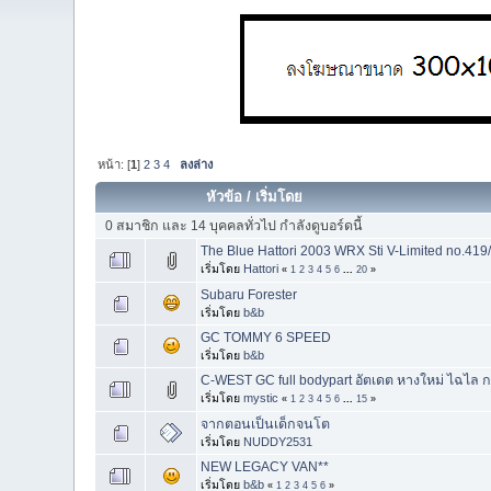
หน้า: [
1
]
2
3
4
ลงล่าง
หัวข้อ
/
เริ่มโดย
0 สมาชิก และ 14 บุคคลทั่วไป กำลังดูบอร์ดนี้
The Blue Hattori 2003 WRX Sti V-Limited no.419
เริ่มโดย
Hattori
«
1
2
3
4
5
6
...
20
»
Subaru Forester
เริ่มโดย
b&b
GC TOMMY 6 SPEED
เริ่มโดย
b&b
C-WEST GC full bodypart อัตเดต หางใหม่ ไฉไล กว
เริ่มโดย
mystic
«
1
2
3
4
5
6
...
15
»
จากตอนเป็นเด็กจนโต
เริ่มโดย
NUDDY2531
NEW LEGACY VAN**
เริ่มโดย
b&b
«
1
2
3
4
5
6
»