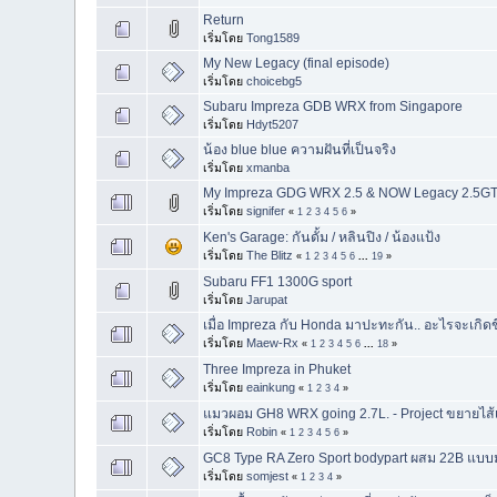
Return
เริ่มโดย
Tong1589
My New Legacy (final episode)
เริ่มโดย
choicebg5
Subaru Impreza GDB WRX from Singapore
เริ่มโดย
Hdyt5207
น้อง blue blue ความฝันที่เป็นจริง
เริ่มโดย
xmanba
My Impreza GDG WRX 2.5 & NOW Legacy 2.5G
เริ่มโดย
signifer
«
1
2
3
4
5
6
»
Ken's Garage: กันดั้ม / หลินปิง / น้องแป้ง
เริ่มโดย
The Blitz
«
1
2
3
4
5
6
...
19
»
Subaru FF1 1300G sport
เริ่มโดย
Jarupat
เมื่อ Impreza กับ Honda มาปะทะกัน.. อะไรจะเกิดข
เริ่มโดย
Maew-Rx
«
1
2
3
4
5
6
...
18
»
Three Impreza in Phuket
เริ่มโดย
eainkung
«
1
2
3
4
»
แมวผอม GH8 WRX going 2.7L. - Project ขยายไส้เ
เริ่มโดย
Robin
«
1
2
3
4
5
6
»
GC8 Type RA Zero Sport bodypart ผสม 22B แบบ
เริ่มโดย
somjest
«
1
2
3
4
»