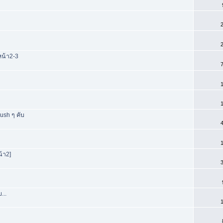
2
2
น้า2-3
7
1
1
ush ๆ คับ
4
1
น้า2]
3
...
1