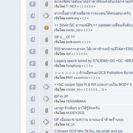
ตกลงซื้อขายดันมาต่อราคาที่ขนส่งมันเลยกลายเป็
เริ่มโดย
T- REX
«
1
2
3
4
5
6
»
ฝากเนื้อฝากตัวเหยี่ยวขาวจะแดนใต้หน่อยนะครับ
เริ่มโดย
eainkung
«
1
2
»
++ Silver GC อารมณ์ดีๆ ++ (update เปลี่ยนทั้งคัน)
เริ่มโดย
saran_1st
«
1
2
3
»
GF o__O! ??
เริ่มโดย
pedkasem
«
1
2
»
555 พรรคกระยาจก ได้เวลาทำรถบ้านอีโค่คาร์300ม้
เริ่มโดย
Aof
«
1
2
3
4
5
»
Legacy specb tuned by STI(JDM)+SG +GC +BR
เริ่มโดย
KongKong
«
1
2
3
»
♫ ♫ ♫ ♫ ♫ ♫ ♫ ด้านมืดของ GC8 Fulloption By 
เริ่มโดย
BMX มองแต่เธอ
«
1
2
3
»
++GC coupe Type R & RA แปลงร่างเป็น BODY 4 ปร
เริ่มโดย
zordor_im
«
1
2
3
4
5
6
...
11
»
BP in JP
เริ่มโดย
TENSAIBAKA
เอาลูกรักเดิมๆ มาให้รู้จักครับ
เริ่มโดย
NUDDY2531
GF เมืองมะขามหวาน มาแนะนำตัวคร๊าบบบ
เริ่มโดย
eit_14
Crimson GC8 Wrx Sti Ra, my pride and joy