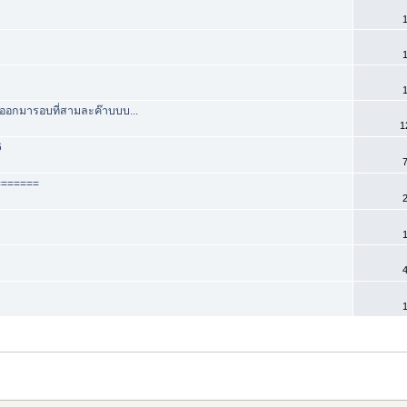
1
1
1
าออกมารอบที่สามละค๊าบบบ...
1
6
7
========
2
1
4
1