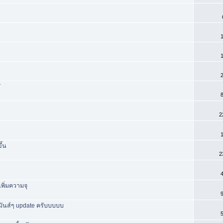
1
1
2
T
8
2
1
ึ้น
2
4
พิ่มความจุ
9
มันส์ๆ update ครับบบบบ
5