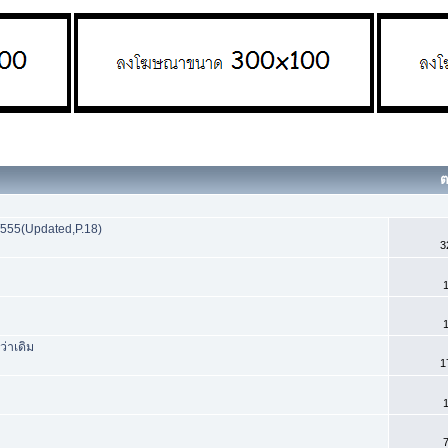
ต
/555(Updated,P.18)
3
1
1
่าเดิม
1
1
7