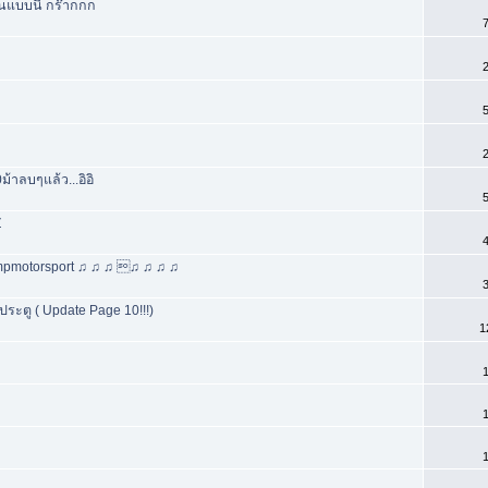
นแบบนี้ กร๊ากกก
7
2
5
2
าลบๆแล้ว...อิอิ
5
Z
4
Ampmotorsport ♫ ♫ ♫ ♫ ♫ ♫ ♫
3
ะตู ( Update Page 10!!!)
1
1
1
1