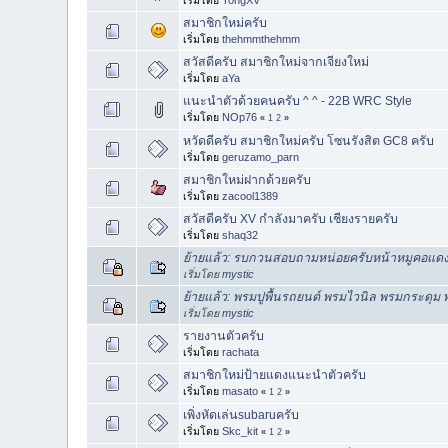
สมาชิกใหม่ครับ
เริ่มโดย
thehmmthehmm
สวัสดีครับ สมาชิกใหม่จากเจียงใหม่
เริ่มโดย
aYa
แนะนำตัวด้วยคนครับ ^ ^ - 22B WRC Style
เริ่มโดย
NOp76
«
1
2
»
หวัดดีครับ สมาชิกใหม่ครับ โซนรังสิต GC8 ครับ
เริ่มโดย
geruzamo_parn
สมาชิกใหม่ฝากด้วยครับ
เริ่มโดย
zacool1389
สวัสดีครับ XV กำลังมาครับ เชียงรายครับ
เริ่มโดย
shaq32
ย้ายแล้ว: รบกวนสอบถามหน่อยครับหน้าหมูคอแดงก
เริ่มโดย
mystic
ย้ายแล้ว: พรมปูพื้นรถยนต์ พรมไวนิล พรมกระดุม 
เริ่มโดย
mystic
รายงานตัวครับ
เริ่มโดย
rachata
สมาชิกใหม่ป้ายแดงแนะนำตัวครับ
เริ่มโดย
masato
«
1
2
»
เพิ่งหัดเล่นsubaruครับ
เริ่มโดย
Skc_kit
«
1
2
»