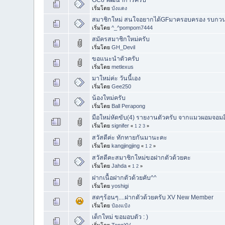
เริ่มโดย
บังแดง
สมาชิกใหม่ สนใจอยากได้GFมาครอบครอง รบกวนขอ
เริ่มโดย
^_^pompom7444
สมัครสมาชิกใหม่ครับ
เริ่มโดย
GH_Devil
ขอแนะนำตัวครับ
เริ่มโดย
metlexus
มาใหม่ค่ะ วันนี้เอง
เริ่มโดย
Gee250
น้องใหม่ครับ
เริ่มโดย
Ball Perapong
มือใหม่หัดขับ(4) รายงานตัวครับ จากแมวผอมจอมอื
เริ่มโดย
signifer
«
1
2
3
»
สวัสดีค่ะ ทักทายกันมานะคะ
เริ่มโดย
kangjingjing
«
1
2
»
สวัสดีคะสมาชิกใหม่ขอฝากตัวด้วยคะ
เริ่มโดย
Jahda
«
1
2
»
ฝากเนื้อฝากตัวด้วยคับ^^
เริ่มโดย
yoshigi
สดๆร้อนๆ....ฝากตัวด้วยครับ XV New Member
เริ่มโดย
ป๋องแป๋ง
เด็กใหม่ ขอมอบตัว : )
เริ่มโดย
TongXV