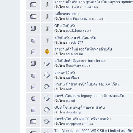
รายงานตัวครับจาก gcแดง ไปเป็น หมูขาว update
เริ่มโดย
MiT GC8
«
1
2
3
4
5
6
»
เหยี่ยวcustomise
เริ่มโดย
Mee Peanut eyes
«
1
2
3
»
GF-สวัสดีครับ
เริ่มโดย
poo311ooq
«
1
2
»
สวัสดีครับ สมาชิกใหม่ครับ
เริ่มโดย
shreck_747
รายงานตัวใหม่ เจอกันทักทายด้วยคับ
เริ่มโดย
adi autolism
สวัสดีค่ะกำลังจะถอย forester ค่ะ
เริ่มโดย
RoseMary
«
1
2
»
จอง xv ไว้ครับ
เริ่มโดย
แมวขี้เมา
มาแนะนำตัวสมาชิกใหม่คะ จอง XV ไว้คะ
เริ่มโดย
Rule
สมาชิกใหม่ new legacy sedan ฝั่งธนนะครับ
เริ่มโดย
panod
GC8 โซนนนทบุรี รายงานตัวคับ
เริ่มโดย
dj-drslump
สมาชิกใหม่ครับผม GC ศรีราชาครับ
เริ่มโดย
usoppman
«
1
2
3
»
The Blue Hattori 2003 WRX Sti V-Limited สมาชิ