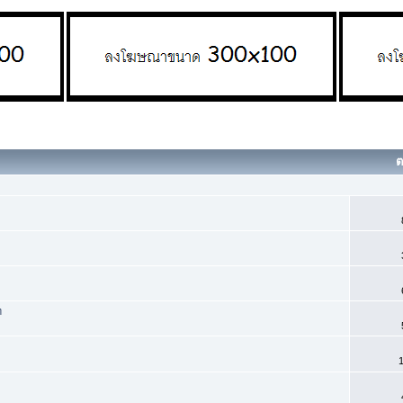
ต
ท
1