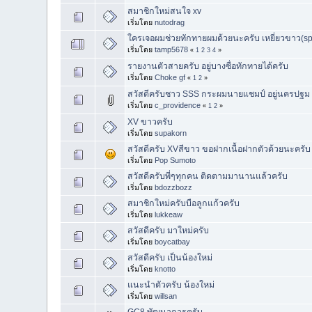
สมาชิกใหม่สนใจ xv
เริ่มโดย
nutodrag
ใครเจอผมช่วยทักทายผมด้วยนะครับ เหยี่ยวขาว(spec
เริ่มโดย
tamp5678
«
1
2
3
4
»
รายงานตัวสายครับ อยู่บางซื่อทักทายได้ครับ
เริ่มโดย
Choke gf
«
1
2
»
สวัสดีครับชาว SSS กระผมนายแชมป์ อยู่นครปฐม
เริ่มโดย
c_providence
«
1
2
»
XV ขาวครับ
เริ่มโดย
supakorn
สวัสดีครับ XVสีขาว ขอฝากเนื้อฝากตัวด้วยนะครับ
เริ่มโดย
Pop Sumoto
สวัสดีครับพี่ๆทุกคน ติดตามมานานแล้วครับ
เริ่มโดย
bdozzbozz
สมาชิกใหม่ครับบือลูกแก้วครับ
เริ่มโดย
lukkeaw
สวัสดีครับ มาใหม่ครับ
เริ่มโดย
boycatbay
สวัสดีครับ เป็นน้องใหม่
เริ่มโดย
knotto
แนะนำตัวครับ น้องใหม่
เริ่มโดย
willsan
GC8 พัฒนาการครับ