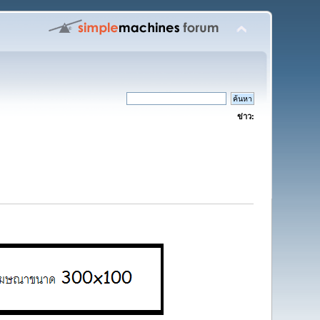
ข่าว: