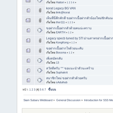
เริ่มโดย
Hattori
«
1
2
3
4
»
korat Legacy BG VAN
เริ่มโดย
limk@korat
เห็นที่นี่คึกคักดี ขอฝากเนื้อฝากตัวน้องใหม่ซักคัน
เริ่มโดย
thor111
«
1
2
3
»
ขอฝากเนื้อฝากตัวด้วยคนน่ะคราบ
เริ่มโดย
EARTH
«
1
2
»
Legacy specb tuned by STI ย่านสาทรฝากเนื้อฝาก
เริ่มโดย
KongKong
«
1
2
»
ขอฝากเนื้อฝากใจด้วยนะคับ
เริ่มโดย
Bossma
«
1
2
»
เพิ่งสมัครคับ
เริ่มโดย
13
สวัสดีครับ ^^ ขอแนะนำตัวนะคร้าบ
เริ่มโดย
Suphakrit
สมาชิกใหม่ ขอฝากตัวด้วยครับ
เริ่มโดย
sAduihub
หน้า:
1
2
3
[
4
]
5
6
7
ขึ้นบน
Siam Subaru Webboard
»
General Discussion
»
Introduction for SSS M