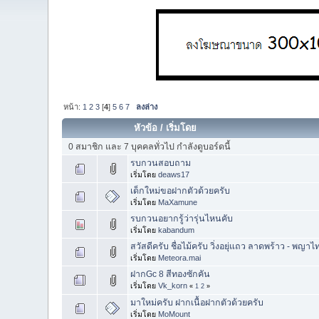
หน้า:
1
2
3
[
4
]
5
6
7
ลงล่าง
หัวข้อ
/
เริ่มโดย
0 สมาชิก และ 7 บุคคลทั่วไป กำลังดูบอร์ดนี้
รบกวนสอบถาม
เริ่มโดย
deaws17
เด็กใหม่ขอฝากตัวด้วยครับ
เริ่มโดย
MaXamune
รบกวนอยากรู้ว่ารุ่นไหนคับ
เริ่มโดย
kabandum
สวัสดีครับ ชื่อไม้ครับ วิ่งอยุ่แถว ลาดพร้าว - พญาไ
เริ่มโดย
Meteora.mai
ฝากGc 8 สีทองซักคัน
เริ่มโดย
Vk_korn
«
1
2
»
มาใหม่ครับ ฝากเนื้อฝากตัวด้วยครับ
เริ่มโดย
MoMount