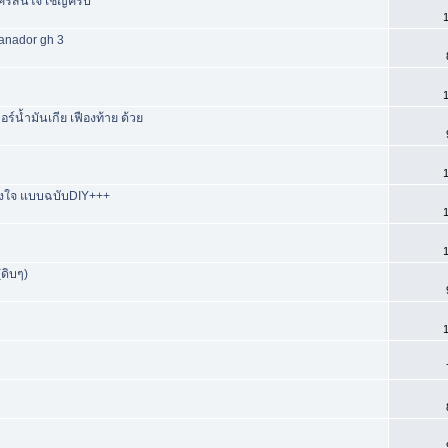
ใครสนใจ เชิญครับ
1
anador gh 3
1
บอร์น้ำมันเกีย เฟืองท้าย ด้วย
1
ถึงใจ แบบฉบับDIY+++
1
1
(ดิบๆ)
1