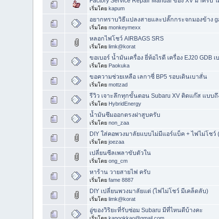
Factory Service Repair Manual ของ XV มาครับ 
เริ่มโดย
kapum
อยากทราบวิธีแปลงสายและปลั๊กกระจกมองข้าง g
เริ่มโดย
monkeymexx
หลอกไฟโชว์ AIRBAGS SRS
เริ่มโดย
limk@korat
ขอเบอร์ น้ำมันเครื่อง ยี่ห้อไรดี เครื่อง EJ20 GDB เ
เริ่มโดย
Paokuka
ขอความช่วยเหลือ เลกาซี่ BP5 รอบเดินเบาสั่น
เริ่มโดย
mottzad
รีวิว เจาะลึกทุกขั้นตอน Subaru XV ติดแก๊ส แบบ
เริ่มโดย
HybridEnergy
น้ำมันซึมออกตรงฝาสูบครับ
เริ่มโดย
non_zaa
DIY ใส่คอพวงมาลัยแบบไม่มีแอร์แบ็ค + ไฟไม่โชว์ 
เริ่มโดย
joezaa
เปลี่ยนซีลเพลาขับตัวใน
เริ่มโดย
ong_cm
หาร้าน วายสายไฟ ครับ
เริ่มโดย
fame 8887
DIY เปลี่ยนพวงมาลัยแต่ (ไฟไม่โชว์ มีเคล็ดลับ)
เริ่มโดย
limk@korat
อู่ของวิริยะที่รับซ่อม Subaru มีที่ไหนดีบ้างคะ
เริ่มโดย
kapookkao@gmail.com