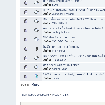
มาเปลี่ยน วิทยุ legacy BR ดีกว่า
เริ่มโดย
SOM
D.I.Y เปลี่ยนคอพวงมาลัย SUBARU ไม่ยาก by Wor
เริ่มโดย
Worksbell Thailand
DIY เปลี่ยนท่อ samco เทียมให้GD **** Review ระ
เริ่มโดย
MOJOJOJO
น้องใหม่ขอฝาเนื้อฝากตัวด้วยนะครับอยากได้อิมสักค
เริ่มโดย
badboy-hotnew
DIY เล็กๆน้อยๆระบบเบรก
เริ่มโดย
MOJOJOJO
«
1
2
»
ติดตั้ง Font table bar `Legacy
เริ่มโดย
limk@korat
DIY บ้างครับ กรอง แอร์ GDB ฉบับง่ายๆ แบบคนโง่ๆ
เริ่มโดย
---น้ำตาเสือดำ---
ทำ Spacer แปลงระยะ Offset
เริ่มโดย
cockpit_yaso
##### ว่าด้วย...การโพสรูป เเบบนำ Link มาเเปะที
เริ่มโดย
tayniti
หน้า: [
1
]
ขึ้นบน
Siam Subaru Webboard
»
Article
»
D.I.Y.