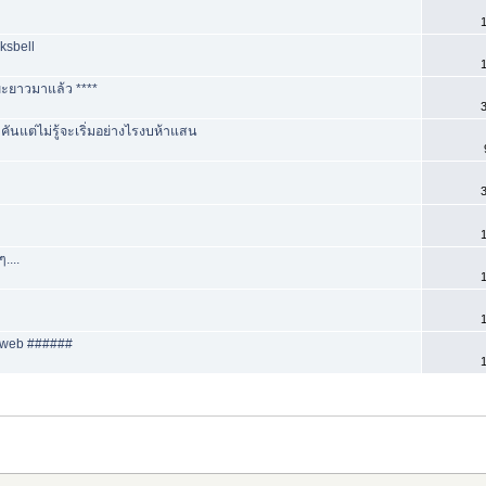
1
ksbell
1
ยะยาวมาแล้ว ****
3
ันแต่ไม่รู้จะเริ่มอย่างไรงบห้าแสน
3
1
....
1
1
่ web ######
1