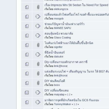
เรื่อง Impreza Wrx Sti Sedan ใน Need For Speed
เริ่มโดย
eieikungzza
เปลี่ยนท่อแล้วไฟเครื่องโชว์ ขอคำชี้แนะหน่อยครับ!
เริ่มโดย
moogob
ช่วยแก้ปัญหาน้ำมันเฟาเวอร์รั่ว
เริ่มโดย
MANEE SAPU
สอนหุ้มหนัง พวงมาลัย
เริ่มโดย
Glass Coating
โมคันเร่งไฟฟ้าแมวให้มันตื๊บขึ้นอีกนิด
เริ่มโดย
signifer
ที่ฉีดน้ำอินเตอร์
เริ่มโดย
daisuke
Diy เปลี่ยนกรองดักอากาศ เลกาซี่
เริ่มโดย
limk@korat
แต่งเติมระบบไฟ + เสียงสัญญาน ในรถ ให้ BG7 คันเ
เริ่มโดย
limk@korat
DIY พ่นสีคอไอดี
เริ่มโดย
boss
DIY เปลี่ยนซีลแคม
เริ่มโดย
maiyalap
«
1
2
»
มาจัดการจุดที่มักเกิดสนิมใน GC8 กันเถอะ
เริ่มโดย
TommyWalker
«
1
2
»