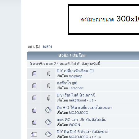
หน้า: [
1
]
ลงล่าง
หัวข้อ
/
เริ่มโดย
0 สมาชิก และ 2 บุคคลทั่วไป กำลังดูบอร์ดนี้
DIY เปลี่ยนหัวเทียน EJ
เริ่มโดย
maiyalap
ถังพักน้ำ gf6
เริ่มโดย
Terachart
Diy เรือนไมล์ นิวเลกาซี่
เริ่มโดย
limk@korat
«
1
2
»
ติด HID ให้ตาเหยี่ยวแบบไม่แยงตา
เริ่มโดย
MOJOJOJO
แตร GC แตร เสียงไม่ดังไม่เต็ม
เริ่มโดย
WOON
DIY ติด Defi 6 ตัวแบบไม่ง้อช่าง
เริ่มโดย
MOJOJOJO
«
1
2
3
»