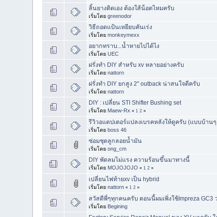
ลิ้นยางติดเอง ต้องใส้น็อตไหมครับ
เริ่มโดย
greenodor
วิธีถอดแป้นเหยียบคันเร่ง
เริ่มโดย
monkeymexx
อยากทราบ...น้ำหายไปได้ไง
เริ่มโดย
UEC
ฝรั่งทำ DIY สำหรับ xv หลายอย่างครับ
เริ่มโดย
nattorn
ฝรั่งทำ DIY ยกสูง 2" outback น่าสนใจดีครับ
เริ่มโดย
nattorn
DIY : เปลี่ยน STI Shifter Bushing set
เริ่มโดย
Maew-Rx
«
1
2
»
รีวิวอแดปเตอร์แปลงเบรคหลังให้ดูครับ (แบบบ้านๆ
เริ่มโดย
boss 46
ซ่อมชุดลูกลอยน้ำมัน
เริ่มโดย
ong_cm
DIY พัดลมไม่แรง ความร้อนขึ้นมาทางนี้
เริ่มโดย
MOJOJOJO
«
1
2
»
เปลี่ยนไฟท้ายxv เป็น hybrid
เริ่มโดย
nattorn
«
1
2
»
สวัสดีพี่ๆทุกคนครับ ตอนนี้ผมเพิ่งใช้Impreza GC3
เริ่มโดย
Begining