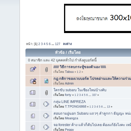
หน้า: [
1
]
2
3
4
5
6
...
127
ลงล่าง
หัวข้อ
/
เริ่มโดย
0 สมาชิก และ 42 บุคคลทั่วไป กำลังดูบอร์ดนี้
////// วิธีการลบกระทู้ของตัวเอง \\\\\\
เริ่มโดย
Tabuu
«
1
2
»
กฎ กติกาของเวบบอร์ด โปรดอ่านและให้ความร่วม
เริ่มโดย
Admin
ใครขับ subaru ในเชียงใหม่บ้างคับ
เริ่มโดย
forty
«
1
2
3
4
5
6
...
337
»
กลุ่ม LINE IMPREZA
เริ่มโดย
T.TPONG6868
«
1
2
3
4
5
6
...
13
»
สอบถามอู่นอก Subaru แถวๆ ลำลูกกา ธัญญะ หน่
เริ่มโดย
Meangza
จอ forester ค้าง แล้วก็ดับไปเลย ต้องแก้ยังไงคะ เ
เริ่มโดย
Peggy