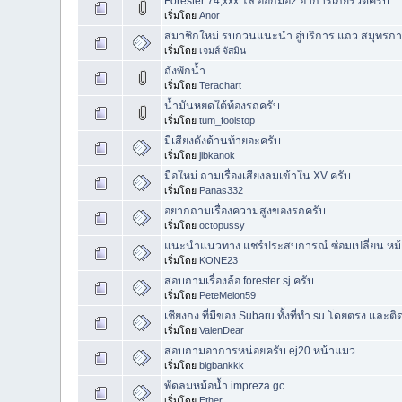
Forester​ 74,xxx โล ออกมือ2 อาการเกียร์​วืดครับ
เริ่มโดย
Anor
สมาชิกใหม่ รบกวนแนะนำ อู่บริการ แถว สมุทรก
เริ่มโดย
เจมส์ จัสมิน
ถังพักน้ำ
เริ่มโดย
Terachart
น้ำมันหยดใต้ท้องรถครับ
เริ่มโดย
tum_foolstop
มีเสียงดังด้านท้ายอะครับ
เริ่มโดย
jibkanok
มือใหม่ ถามเรื่องเสียงลมเข้าใน XV ครับ
เริ่มโดย
Panas332
อยากถามเรื่องความสูงของรถครับ
เริ่มโดย
octopussy
แนะนำแนวทาง แชร์ประสบการณ์ ซ่อมเปลี่ยน หม้อ
เริ่มโดย
KONE23
สอบถามเรื่องล้อ forester sj ครับ
เริ่มโดย
PeteMelon59
เชียงกง ที่มีของ Subaru ทั้งที่ทำ su โดยตรง และติด
เริ่มโดย
ValenDear
สอบถามอาการหน่อยครับ ej20 หน้าแมว
เริ่มโดย
bigbankkk
พัดลมหม้อน้ำ impreza gc
เริ่มโดย
Ether