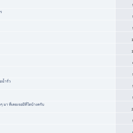
าร
1
1
น้ำรั่ว
ๆ มา ที่เคยเจอมีที่ใดบ้างครับ
2