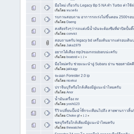
มือใหม่ เกี่ยวกับ Legacy Bp 5 NA ทำ Turbo ค่าใช้
เริ่มโดย
หนวดจัง
รบกวนสอบถาม อาการรถเร่งไม่ขึ้นตอน 2500รอบค
เริ่มโดย
Daeng
สงสัยจริงๆว่ารถแต่งนี่น้ำมันจะต้องซึมที่ฝาปิดปั้ม
เริ่มโดย
convict
สอบถามครับ legacy bd เครื่องส้นมากแต่รอบเดินป
เริ่มโดย
Jaka1979
อยากได้เสียง mp3ของรถsubaruน่ะครับ
เริ่มโดย
boatstd
«
1
2
»
มือใหม่ครับ ช่วยแนะนำอู่ Subaru ย่าน ซอยสามัคค
เริ่มโดย
jakkagy
จะออก Forester 2.0 ip
เริ่มโดย
nicekui
ปราจีนบุรี​หรือใกล้เคียงมีอู่แนะนำไหมครับ
เริ่มโดย
Anor
น้ำมันเดรื่อง xv
เริ่มโดย
yoshi123
รีวิวเปลี่ยนปั๊มนำ้ที่กระเทือนไปถึง สายพานราวลิ้น
เริ่มโดย
Choke gf
«
1
2
»
ชลบุรี​หรือใกล้เคียงมีอู่แนะนำไหมครับ
เริ่มโดย
thewatcher