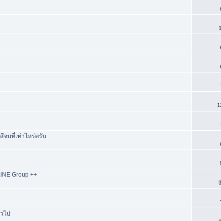
1
1
บที่เท่าไหร่ครับ
 LiNE Group ++
3
่วไป