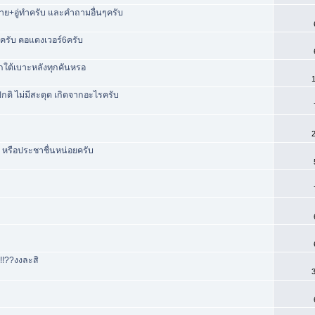
จ่าย+อู่ทำครับ และคำถามอื่นๆครับ
รับ คอแดงเวอร์6ครับ
ติ๊กใต้เบาะหลังทุกคันหรอ
1
กติ ไม่มีสะดุด เกิดจากอะไรครับ
2
ี หรือประชาชื่นหน่อยครับ
!!!??งงละสิ
3