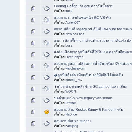
Feeling บอดี้gc3กับgc8 ต่างกันมั้ยครับ
เริ่มโดย
iruck
สอบถามราคากันชนหน้า GC V.6 คับ
เริ่มโดย
Adrien007
อยากเปลี่ยนสี legacy bd เป็นสีแดง pure red ของ
เริ่มโดย
New bas bas
อาการดัง ครื๊ดๆ จากด้านท้ายรถเวลายกคันเร่ง ปล
เริ่มโดย
boss
สงสัย เนื่องจากลูกปืนล้อที่ใช้ใน XV ตรงกับอีกหลายร
เริ่มโดย
OverLabyss
สอบถามอู่นอก เปลี่ยนถ่ายน้ำมันเครื่อง XV หน่อยค
เริ่มโดย
watcharakorn
�ลูกปืนล้อXV เทียบกับของยี่ห้ออื่นได้มั้ยครับ
เริ่มโดย
shreck_747
ว่าด้วย ช่วงล่างหลัง ซ้าย GC camber และ เสียง
เริ่มโดย
WOON
ขอคำแนะนำ New legacy van/sedan
เริ่มโดย
Prathet
สอบถามเรื่อง Rocket Bunny & Pandem ครับ
เริ่มโดย
NaBrice
สอบถามซ่อมรถ subaru
เริ่มโดย
zamijang