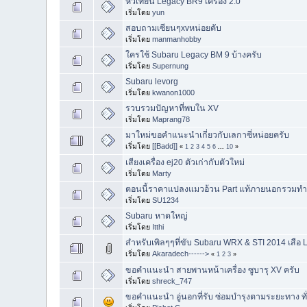
หัวเทียน Legacy BR9 เครื่อง 2.0
เริ่มโดย
yun
สอบถามเซียนๆxvหน่อยคับ
เริ่มโดย
manmanhobby
ใครใช้ Subaru Legacy BM 9 บ้างครับ
เริ่มโดย
Supernung
Subaru levorg
เริ่มโดย
kwanon1000
รวบรวมปัญหาที่พบใน XV
เริ่มโดย
Maprang78
มาใหม่ขอคำแนะนำเกี่ยวกับเลกาซี่หน่อยครับ
เริ่มโดย
[[Badd]]
«
1
2
3
4
5
6
...
10
»
เสียงเครื่อง ej20 ตัวเก่ากับตัวใหม่
เริ่มโดย
Marty
ตอนนี้ราคาแปลงแมวอ้วน Part แท้ภายนอกรวมทำสีจ
เริ่มโดย
SU1234
Subaru หาดใหญ่
เริ่มโดย
Itthi
สำหรับเพิลๆๆที่ขับ Subaru WRX & STI 2014 เสือ
เริ่มโดย
Akaradech------>
«
1
2
3
»
ขอคำแนะนำ สายพานหน้าเครื่อง ซูบารุ XV ครับ
เริ่มโดย
shreck_747
ขอคำแนะนำ อู่นอกที่รับ ซ่อมบำรุงตามระยะทาง ทั