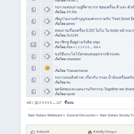
เริ่มโดย
Pichet C
รบกวนสอบถามอู่ที่สามารถ ซ่อมเครื่่อง สี และ ตัวถ
เริ่มโดย
STi RA
เชิญร่วมงานทำบุญของพวกเราครับ “Feel Good อิ่มท้
เริ่มโดย
james
สอบถามเรื่องเครื่อง EJ20 ไม่โบ ใน body หน้าแมว
เริ่มโดย
SU1234
สมาชิกซู ที่อยู่ย่านรังสิต ปทุม
เริ่มโดย
ต๊อพ
«
1
2
3
4
5
6
...
604
»
ขอวิธีแกะโลโก้ตกตแต่งออกจากผิวรถค่ะ
เริ่มโดย
reawadee
...
เริ่มโดย
Thawatchanan
รบกวนขอลิงค์ กท. เกี่ยวกับ กรอง น้ำมันเครื่องครั
เริ่มโดย
Au
จุดนัดพบและแผนงานกิจกรรม Together we share พี
เริ่มโดย
tayniti
หน้า: [
1
]
2
3
4
5
6
...
127
ขึ้นบน
Siam Subaru Webboard
»
General Discussion
»
Siam Subaru Society F
หัวข้อปกติ
หัวข้อที่ถูกใส่กุญแจ