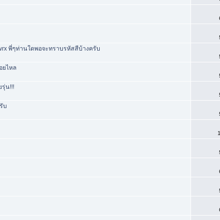
 wrx พี่ๆท่านใดพอจะทราบรหัสสีบ้างครับ
่อยไหล
ุ่น!!!
รับ
1