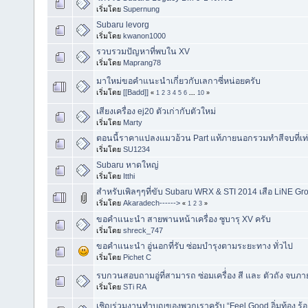
เริ่มโดย
Supernung
Subaru levorg
เริ่มโดย
kwanon1000
รวบรวมปัญหาที่พบใน XV
เริ่มโดย
Maprang78
มาใหม่ขอคำแนะนำเกี่ยวกับเลกาซี่หน่อยครับ
เริ่มโดย
[[Badd]]
«
1
2
3
4
5
6
...
10
»
เสียงเครื่อง ej20 ตัวเก่ากับตัวใหม่
เริ่มโดย
Marty
ตอนนี้ราคาแปลงแมวอ้วน Part แท้ภายนอกรวมทำสีจบที่เท่
เริ่มโดย
SU1234
Subaru หาดใหญ่
เริ่มโดย
Itthi
สำหรับเพิลๆๆที่ขับ Subaru WRX & STI 2014 เสือ LiNE Gr
เริ่มโดย
Akaradech------>
«
1
2
3
»
ขอคำแนะนำ สายพานหน้าเครื่อง ซูบารุ XV ครับ
เริ่มโดย
shreck_747
ขอคำแนะนำ อู่นอกที่รับ ซ่อมบำรุงตามระยะทาง ทั่วไป
เริ่มโดย
Pichet C
รบกวนสอบถามอู่ที่สามารถ ซ่อมเครื่่อง สี และ ตัวถัง จบภาย
เริ่มโดย
STi RA
เชิญร่วมงานทำบุญของพวกเราครับ “Feel Good อิ่มท้อง ร้องเ