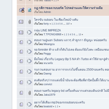
เริ่มโดย
Tabuu
«
1
2
»
กฎ กติกาของเวบบอร์ด โปรดอ่านและให้ความร่วมมือ
เริ่มโดย
Admin
ใครขับ subaru ในเชียงใหม่บ้างคับ
เริ่มโดย
forty
«
1
2
3
4
5
6
...
337
»
กลุ่ม LINE IMPREZA
เริ่มโดย
T.TPONG6868
«
1
2
3
4
5
6
...
13
»
สอบถามอู่นอก Subaru แถวๆ ลำลูกกา ธัญญะ หน่อยครับ
เริ่มโดย
Meangza
จอ forester ค้าง แล้วก็ดับไปเลย ต้องแก้ยังไงคะ เหมือนเซน
เริ่มโดย
Peggy
มือใหม่ เกี่ยวกับ Legacy Bp 5 NA ทำ Turbo ค่าใช้จ่าย+อู่
เริ่มโดย
หนวดจัง
รบกวนสอบถาม อาการรถเร่งไม่ขึ้นตอน 2500รอบครับ คอแ
เริ่มโดย
Daeng
สงสัยจริงๆว่ารถแต่งนี่น้ำมันจะต้องซึมที่ฝาปิดปั้มติ๊กใต้เบ
เริ่มโดย
convict
สอบถามครับ legacy bd เครื่องส้นมากแต่รอบเดินปกติ ไม่ม
เริ่มโดย
Jaka1979
อยากได้เสียง mp3ของรถsubaruน่ะครับ
เริ่มโดย
boatstd
«
1
2
»