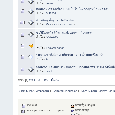
เริ่มโดย
james
สอบถามเรื่องเครื่อง EJ20 ไม่โบ ใน body หน้าแมวครับ
เริ่มโดย
SU1234
สมาชิกซู ที่อยู่ย่านรังสิต ปทุม
เริ่มโดย
ต๊อพ
«
1
2
3
4
5
6
...
604
»
ขอวิธีแกะโลโก้ตกตแต่งออกจากผิวรถค่ะ
เริ่มโดย
reawadee
...
เริ่มโดย
Thawatchanan
รบกวนขอลิงค์ กท. เกี่ยวกับ กรอง น้ำมันเครื่องครับ
เริ่มโดย
Au
จุดนัดพบและแผนงานกิจกรรม Together we share พี่เพื่อน
เริ่มโดย
tayniti
หน้า: [
1
]
2
3
4
5
6
...
127
ขึ้นบน
Siam Subaru Webboard
»
General Discussion
»
Siam Subaru Society Foru
หัวข้อปกติ
หัวข้อที่ถูกใส่กุญแจ
หัวข้อติดหมุด
Hot Topic (More than 20 replies)
โพลล์