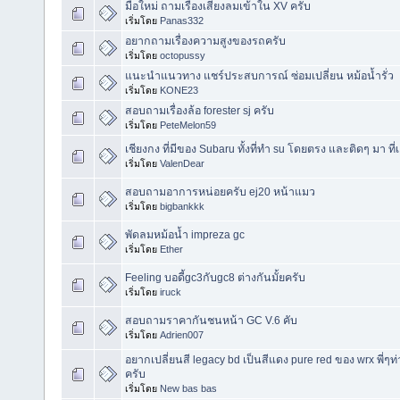
มือใหม่ ถามเรื่องเสียงลมเข้าใน XV ครับ
เริ่มโดย
Panas332
อยากถามเรื่องความสูงของรถครับ
เริ่มโดย
octopussy
แนะนำแนวทาง แชร์ประสบการณ์ ซ่อมเปลี่ยน หม้อน้ำรั่ว
เริ่มโดย
KONE23
สอบถามเรื่องล้อ forester sj ครับ
เริ่มโดย
PeteMelon59
เชียงกง ที่มีของ Subaru ทั้งที่ทำ su โดยตรง และติดๆ มา ที่
เริ่มโดย
ValenDear
สอบถามอาการหน่อยครับ ej20 หน้าแมว
เริ่มโดย
bigbankkk
พัดลมหม้อน้ำ impreza gc
เริ่มโดย
Ether
Feeling บอดี้gc3กับgc8 ต่างกันมั้ยครับ
เริ่มโดย
iruck
สอบถามราคากันชนหน้า GC V.6 คับ
เริ่มโดย
Adrien007
อยากเปลี่ยนสี legacy bd เป็นสีแดง pure red ของ wrx พี่
ครับ
เริ่มโดย
New bas bas