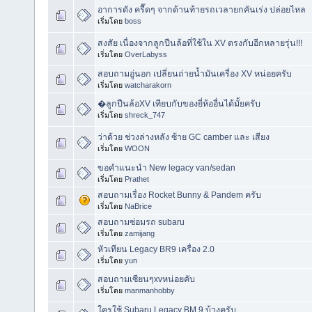
อาการดัง ครื๊ดๆ จากด้านท้ายรถเวลายกคันเร่ง ปล่อยไหล
เริ่มโดย
boss
สงสัย เนื่องจากลูกปืนล้อที่ใช้ใน XV ตรงกับอีกหลายรุ่น!!!
เริ่มโดย
OverLabyss
สอบถามอู่นอก เปลี่ยนถ่ายน้ำมันเครื่อง XV หน่อยครับ
เริ่มโดย
watcharakorn
�ลูกปืนล้อXV เทียบกับของยี่ห้ออื่นได้มั้ยครับ
เริ่มโดย
shreck_747
ว่าด้วย ช่วงล่างหลัง ซ้าย GC camber และ เสียง
เริ่มโดย
WOON
ขอคำแนะนำ New legacy van/sedan
เริ่มโดย
Prathet
สอบถามเรื่อง Rocket Bunny & Pandem ครับ
เริ่มโดย
NaBrice
สอบถามซ่อมรถ subaru
เริ่มโดย
zamijang
หัวเทียน Legacy BR9 เครื่อง 2.0
เริ่มโดย
yun
สอบถามเซียนๆxvหน่อยคับ
เริ่มโดย
manmanhobby
ใครใช้ Subaru Legacy BM 9 บ้างครับ