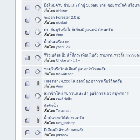
มือใหม่ครับ ช่วยแนะนำอู่ Subaru ย่าน ซอยสามัคคี หรือปร
เริ่มโดย
jakkagy
จะออก Forester 2.0 ip
เริ่มโดย
nicekui
ปราจีนบุรี​หรือใกล้เคียงมีอู่แนะนำไหมครับ
เริ่มโดย
Anor
น้ำมันเดรื่อง xv
เริ่มโดย
yoshi123
รีวิวเปลี่ยนปั๊มนำ้ที่กระเทือนไปถึง สายพานราวลิ้น!!!??งงล
เริ่มโดย
Choke gf
«
1
2
»
ชลบุรี​หรือใกล้เคียงมีอู่แนะนำไหมครับ
เริ่มโดย
thewatcher
Forester​ 74,xxx โล ออกมือ2 อาการเกียร์​วืดครับ
เริ่มโดย
Anor
สมาชิกใหม่ รบกวนแนะนำ อู่บริการ แถว สมุทรการ
เริ่มโดย
เจมส์ จัสมิน
ถังพักน้ำ
เริ่มโดย
Terachart
น้ำมันหยดใต้ท้องรถครับ
เริ่มโดย
tum_foolstop
มีเสียงดังด้านท้ายอะครับ
เริ่มโดย
jibkanok